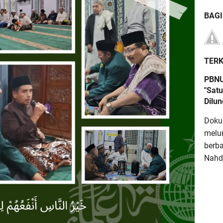
BAG
TERK
PBNU
"Satu
Dilu
Doku
melu
berb
Nahdl