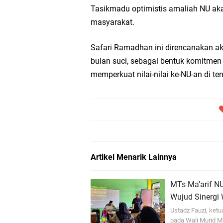
Tasikmadu optimistis amaliah NU ak
masyarakat.
Safari Ramadhan ini direncanakan aka
bulan suci, sebagai bentuk komitme
memperkuat nilai-nilai ke-NU-an di t
Artikel Menarik Lainnya
MTs Ma’arif N
Wujud Sinergi
Ustadz Fauzi, ket
pada Wali Murid M