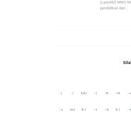
(LazisNU) MWC NU
pendidikan dan…
Sila
:)
:(
hihi
:-)
:D
=D
:-
:-s
(m)
8-)
:-t
:-b
b-(
:-