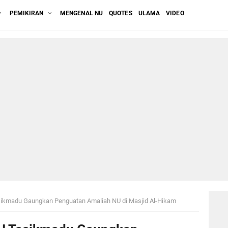
PEMIKIRAN
MENGENAL NU
QUOTES
ULAMA
VIDEO
ikmadu Gaungkan Penguatan Amaliah NU di Masjid Al-Hikam