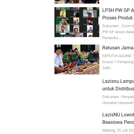
LP3H PW GP An
Proses Produk 
Dokumen : Zoom M
PW GP Ansor dala
Pemeriks…
Ratusan Jamaah
SEPUTIH AGUNG – 
Dusun 1 Kampung 
Sabt…
Lazisnu Lampu
untuk Distribu
Dokumen : Penyalu
Uswatun Hasanah 
LazisNU Lowok
Beasiswa Pend
Malang, 25 Juli 2