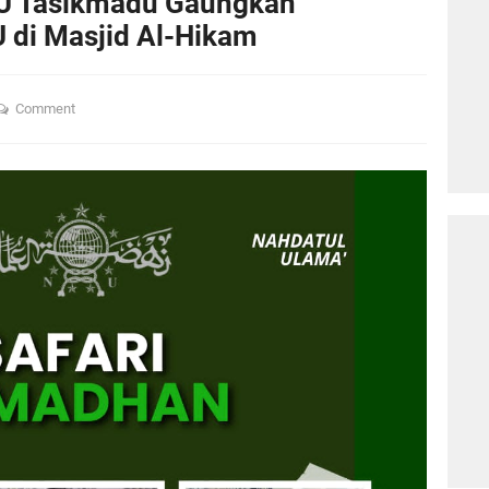
U Tasikmadu Gaungkan
 di Masjid Al-Hikam
Comment