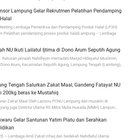
Fa
sor Lampung Gelar Rekrutmen Pelatihan Pendamping
su
Halal
eeting Lembaga Pemeriksa dan Pendamping Produk Halal (LP3H)
.:
m Pelatihan pendamping proses produk halalLampung – Lembaga
Ad
ja
 NU Ikuti Lailatul Ijtima di Dono Arum Seputih Agung
...
Ratusan jamaah Nahdliyyin memadati Masjid Hidayatul Muslimin,
Dono Arum, Kecamatan Seputih Agung, Lampung Tengah (Lamteng),
Bi
ja
ng Tengah Salurkan Zakat Maal, Gandeng Fatayat NU
A
si 200kg beras ke Mustahiq
Ga
ran Zakat Maal Oleh Lazisnu PCNU Lampung dari muzakki dr.
hi
yang juga Direktur Utama RS Mitra Mulia Husada (MMH) Lampun…
A
waru Gelar Santunan Yatim Piatu dan Serahkan
It
idikan
fo
025 — Lembaga Amil Zakat Infaq dan Sedekah Nahdlatul Ulama