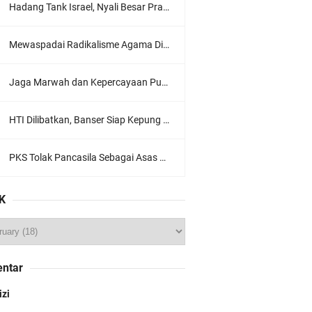
Hadang Tank Israel, Nyali Besar Prajurit TNI Jadi Sorotan Dunia
Mewaspadai Radikalisme Agama Di Tubuh Polri
Jaga Marwah dan Kepercayaan Publik, Ratusan Guru Ngaji Kota Malang Serukan Deklarasi Ramah Anak
HTI Dilibatkan, Banser Siap Kepung Gedung Sate, Jawa Barat
PKS Tolak Pancasila Sebagai Asas Utama Ormas, Ini Komentar PBNU
K
ntar
izi