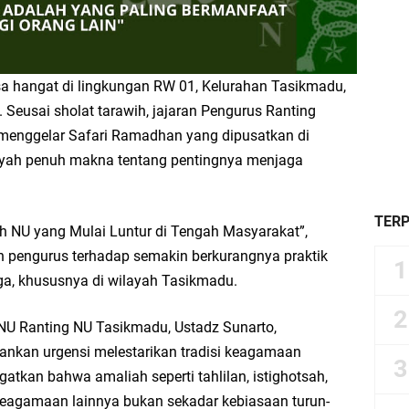
 hangat di lingkungan RW 01, Kelurahan Tasikmadu,
eusai sholat tarawih, jajaran Pengurus Ranting
menggelar Safari Ramadhan yang dipusatkan di
iyah penuh makna tentang pentingnya menjaga
TER
 NU yang Mulai Luntur di Tengah Masyarakat”,
an pengurus terhadap semakin berkurangnya praktik
ga, khususnya di wilayah Tasikmadu.
NU Ranting NU Tasikmadu, Ustadz Sunarto,
nkan urgensi melestarikan tradisi keagamaan
tkan bahwa amaliah seperti tahlilan, istighotsah,
 keagamaan lainnya bukan sekadar kebiasaan turun-