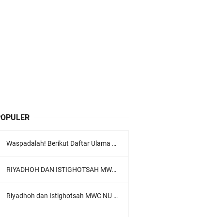
POPULER
Waspadalah! Berikut Daftar Ulama Wahabi di Seluruh Dunia dan Karya-karyanya
RIYADHOH DAN ISTIGHOTSAH MWC NU LOWOKWARU Menyambut Muktamar NU ke-35, Meneguhkan Sanad Laku Para Muassis
Riyadhoh dan Istighotsah MWC NU Lowokwaru: Menguatkan Doa, Menjalin Ukhuwah Menyambut Muktamar NU ke-35