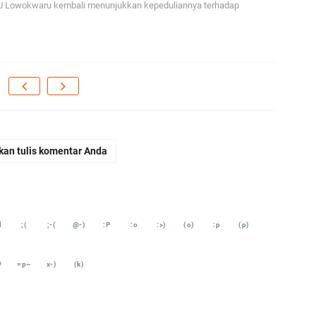
 Lowokwaru kembali menunjukkan kepeduliannya terhadap
iq
Se
se
En
Ma
di
En
kan tulis komentar Anda
Aw
me
Ad
Ad
d
;(
;-(
@-)
:P
:o
:>)
(o)
:p
(p)
Us
Ri
#
=p~
x-)
(k)
ja
go