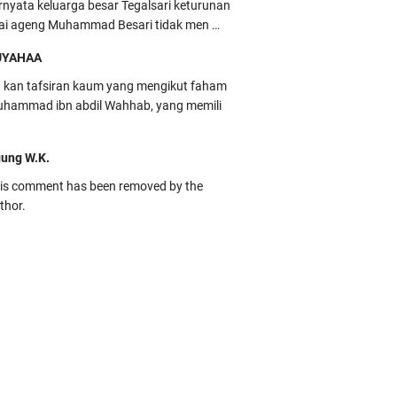
rnyata keluarga besar Tegalsari keturunan
ai ageng Muhammad Besari tidak men …
UYAHAA
u kan tafsiran kaum yang mengikut faham
hammad ibn abdil Wahhab, yang memili
ung W.K.
is comment has been removed by the
thor.
kbas
ru banget... Tenang masih banyak peluang
rbedaan golong dari Islam. RASULULL …
biah Al Adawiyah
smillaah semoga pembuat artikel Alloh
rikan pemahaman yg benar ttg salafi wa