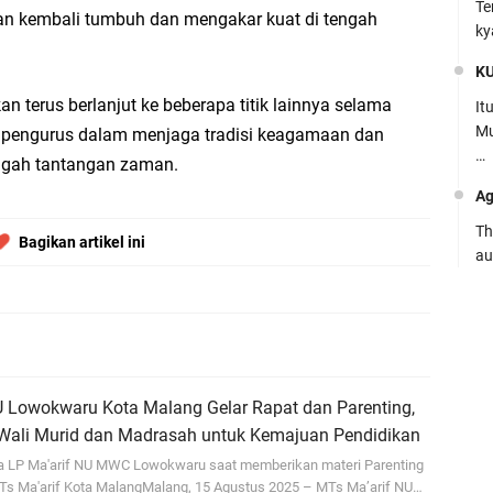
Te
an kembali tumbuh dan mengakar kuat di tengah
ky
K
n terus berlanjut ke beberapa titik lainnya selama
It
Mu
n pengurus dalam menjaga tradisi keagamaan dan
…
engah tantangan zaman.
Ag
Th
Bagikan artikel ini
au
Ca
Se
pe
Ro
U Lowokwaru Kota Malang Gelar Rapat dan Parenting,
Bi
 Wali Murid dan Madrasah untuk Kemajuan Pendidikan
be
ua LP Ma'arif NU MWC Lowokwaru saat memberikan materi Parenting
…
Ts Ma'arif Kota MalangMalang, 15 Agustus 2025 – MTs Ma’arif NU…