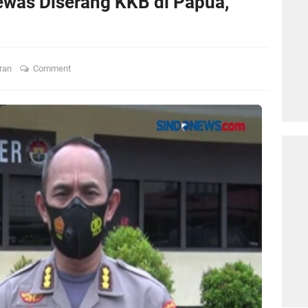
Tewas Diserang KKB di Papua,
ran
Comment