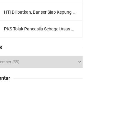
HTI Dilibatkan, Banser Siap Kepung Gedung Sate, Jawa Barat
PKS Tolak Pancasila Sebagai Asas Utama Ormas, Ini Komentar PBNU
K
ntar