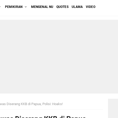
PEMIKIRAN
MENGENAL NU
QUOTES
ULAMA
VIDEO
ewas Diserang KKB di Papua, Polisi: Hoaks!