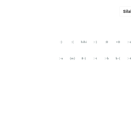
Sila
:)
:(
hihi
:-)
:D
=D
:-
:-s
(m)
8-)
:-t
:-b
b-(
:-