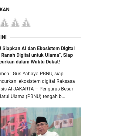
IKAN
INI
 Siapkan AI dan Ekosistem Digital
 Ranah Digital untuk Ulama", Siap
ncurkan dalam Waktu Dekat!
men : Gus Yahaya PBNU, siap
ncurkan ekosistem digital Raksasa
asis AI JAKARTA – Pengurus Besar
atul Ulama (PBNU) tengah b...