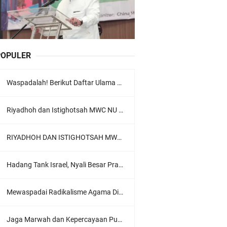
POPULER
Waspadalah! Berikut Daftar Ulama Wahabi di Seluruh Dunia dan Karya-karyanya
Riyadhoh dan Istighotsah MWC NU Lowokwaru: Menguatkan Doa, Menjalin Ukhuwah Menyambut Muktamar NU ke-35
RIYADHOH DAN ISTIGHOTSAH MWC NU LOWOKWARU Menyambut Muktamar NU ke-35, Meneguhkan Sanad Laku Para Muassis
Hadang Tank Israel, Nyali Besar Prajurit TNI Jadi Sorotan Dunia
Mewaspadai Radikalisme Agama Di Tubuh Polri
Jaga Marwah dan Kepercayaan Publik, Ratusan Guru Ngaji Kota Malang Serukan Deklarasi Ramah Anak