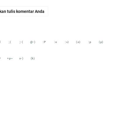
kan tulis komentar Anda
d
;(
;-(
@-)
:P
:o
:>)
(o)
:p
(p)
#
=p~
x-)
(k)