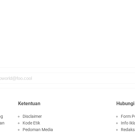
Ketentuan
Hubungi
ng
Disclaimer
Form P
san
Kode Etik
Info Ikl
Pedoman Media
Redaks