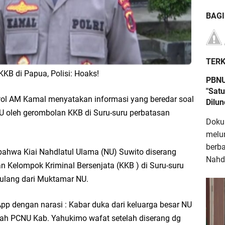
BAG
TERK
KKB di Papua, Polisi: Hoaks!
PBNU
"Satu
l AM Kamal menyatakan informasi yang beredar soal
Dilu
U oleh gerombolan KKB di Suru-suru perbatasan
Doku
melu
berb
bahwa Kiai Nahdlatul Ulama (NU) Suwito diserang
Nahdl
n Kelompok Kriminal Bersenjata (KKB ) di Suru-suru
ulang dari Muktamar NU.
App dengan narasi : Kabar duka dari keluarga besar NU
yah PCNU Kab. Yahukimo wafat setelah diserang dg