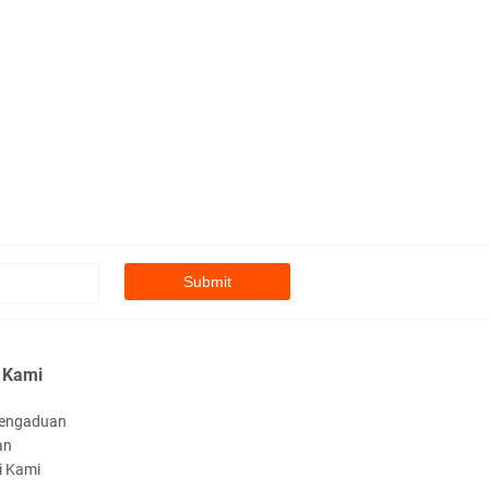
 Kami
engaduan
an
i Kami