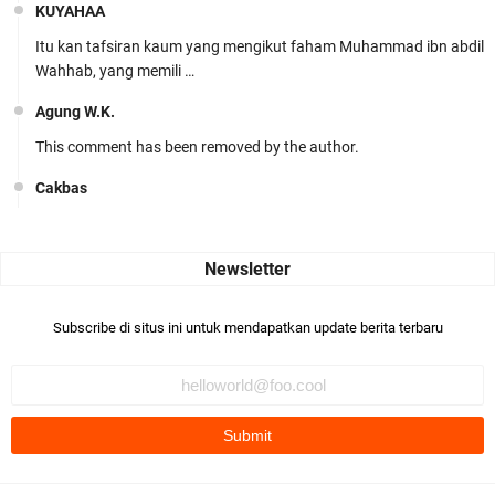
KUYAHAA
Itu kan tafsiran kaum yang mengikut faham Muhammad ibn abdil
Wahhab, yang memili …
Agung W.K.
This comment has been removed by the author.
Cakbas
Seru banget... Tenang masih banyak peluang perbedaan golong
dari Islam. RASULULL …
Robiah Al Adawiyah
Bismillaah semoga pembuat artikel Alloh berikan pemahaman yg
Subscribe di situs ini untuk mendapatkan update berita terbaru
benar ttg salafi wa …
Fauzi Cihuyy
subhanallah
.::.arifLewisape.::.