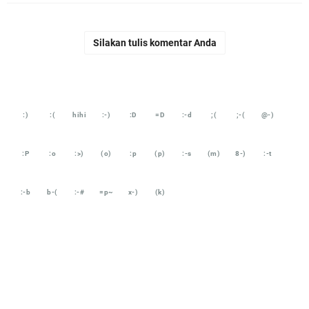
Silakan tulis komentar Anda
:)
:(
hihi
:-)
:D
=D
:-d
;(
;-(
@-)
:P
:o
:>)
(o)
:p
(p)
:-s
(m)
8-)
:-t
:-b
b-(
:-#
=p~
x-)
(k)