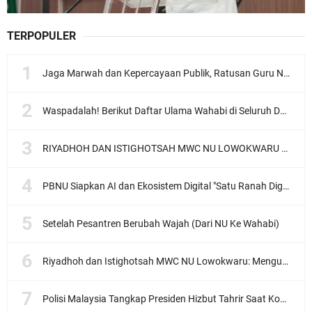
TERPOPULER
Jaga Marwah dan Kepercayaan Publik, Ratusan Guru Ngaji Kota Malang Serukan Deklarasi Ramah Anak
Waspadalah! Berikut Daftar Ulama Wahabi di Seluruh Dunia dan Karya-karyanya
RIYADHOH DAN ISTIGHOTSAH MWC NU LOWOKWARU Menyambut Muktamar NU ke-35, Meneguhkan Sanad Laku Para Muassis
PBNU Siapkan AI dan Ekosistem Digital "Satu Ranah Digital untuk Ulama", Siap Diluncurkan dalam Waktu Dekat!
Setelah Pesantren Berubah Wajah (Dari NU Ke Wahabi)
Riyadhoh dan Istighotsah MWC NU Lowokwaru: Menguatkan Doa, Menjalin Ukhuwah Menyambut Muktamar NU ke-35
Polisi Malaysia Tangkap Presiden Hizbut Tahrir Saat Konferensi Pers