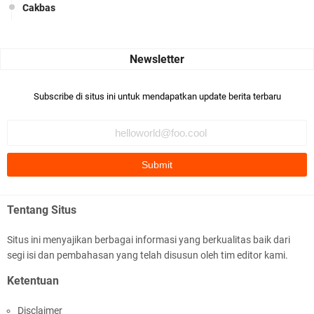
Cakbas
Seru banget... Tenang masih banyak peluang perbedaan golong
dari Islam. RASULULL …
Robiah Al Adawiyah
Bismillaah semoga pembuat artikel Alloh berikan pemahaman yg
Subscribe di situs ini untuk mendapatkan update berita terbaru
benar ttg salafi wa …
Fauzi Cihuyy
subhanallah
.::.arifLewisape.::.
Ada sejumlah pertanyaan kepada Anda dan jawablah dengan
Tentang Situs
jujur demi kebenaran Isl …
Situs ini menyajikan berbagai informasi yang berkualitas baik dari
...
segi isi dan pembahasan yang telah disusun oleh tim editor kami.
Bismillah.setelah membaca artikel ini, saya jadi semakin mantap
Ketentuan
mengikuti ust. K …
Disclaimer
Anonymous