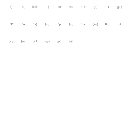
:)
:(
hihi
:-)
:D
=D
:-d
;(
;-(
@-)
:P
:o
:>)
(o)
:p
(p)
:-s
(m)
8-)
:-t
:-b
b-(
:-#
=p~
x-)
(k)