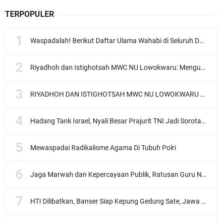
TERPOPULER
Waspadalah! Berikut Daftar Ulama Wahabi di Seluruh Dunia dan Karya-karyanya
Riyadhoh dan Istighotsah MWC NU Lowokwaru: Menguatkan Doa, Menjalin Ukhuwah Menyambut Muktamar NU ke-35
RIYADHOH DAN ISTIGHOTSAH MWC NU LOWOKWARU Menyambut Muktamar NU ke-35, Meneguhkan Sanad Laku Para Muassis
Hadang Tank Israel, Nyali Besar Prajurit TNI Jadi Sorotan Dunia
Mewaspadai Radikalisme Agama Di Tubuh Polri
Jaga Marwah dan Kepercayaan Publik, Ratusan Guru Ngaji Kota Malang Serukan Deklarasi Ramah Anak
HTI Dilibatkan, Banser Siap Kepung Gedung Sate, Jawa Barat