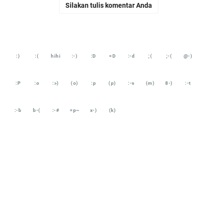
Silakan tulis komentar Anda
:)
:(
hihi
:-)
:D
=D
:-d
;(
;-(
@-)
:P
:o
:>)
(o)
:p
(p)
:-s
(m)
8-)
:-t
:-b
b-(
:-#
=p~
x-)
(k)