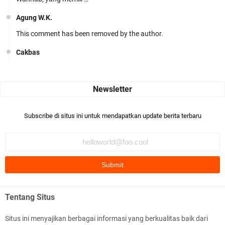
Agung W.K.
This comment has been removed by the author.
Cakbas
Seru banget... Tenang masih banyak peluang perbedaan golong
dari Islam. RASULULL …
Robiah Al Adawiyah
Bismillaah semoga pembuat artikel Alloh berikan pemahaman yg
Subscribe di situs ini untuk mendapatkan update berita terbaru
benar ttg salafi wa …
Fauzi Cihuyy
subhanallah
.::.arifLewisape.::.
Ada sejumlah pertanyaan kepada Anda dan jawablah dengan
Tentang Situs
jujur demi kebenaran Isl …
Situs ini menyajikan berbagai informasi yang berkualitas baik dari
...