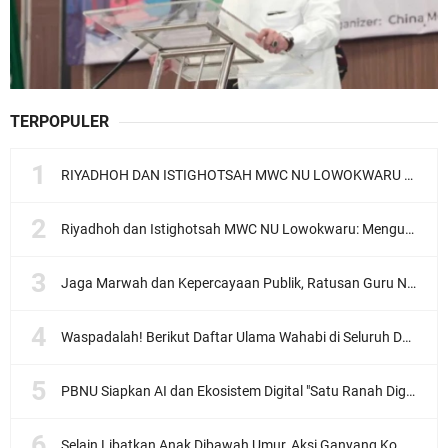
TERPOPULER
RIYADHOH DAN ISTIGHOTSAH MWC NU LOWOKWARU Menyambut Muktamar NU ke-35, Meneguhkan Sanad Laku Para Muassis
Riyadhoh dan Istighotsah MWC NU Lowokwaru: Menguatkan Doa, Menjalin Ukhuwah Menyambut Muktamar NU ke-35
Jaga Marwah dan Kepercayaan Publik, Ratusan Guru Ngaji Kota Malang Serukan Deklarasi Ramah Anak
Waspadalah! Berikut Daftar Ulama Wahabi di Seluruh Dunia dan Karya-karyanya
PBNU Siapkan AI dan Ekosistem Digital "Satu Ranah Digital untuk Ulama", Siap Diluncurkan dalam Waktu Dekat!
Selain Libatkan Anak Dibawah Umur, Aksi Ganyang Komunis Jadi Sorotan Karena Ada Narasi Halal Sembelih Orang