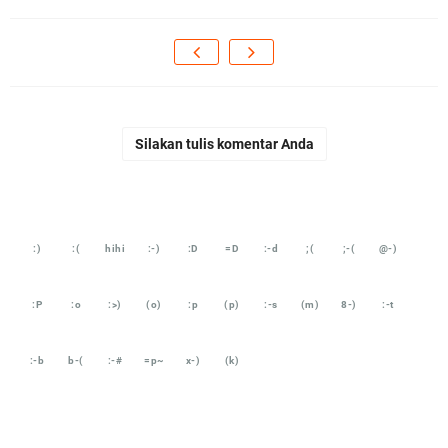
Silakan tulis komentar Anda
:)
:(
hihi
:-)
:D
=D
:-d
;(
;-(
@-)
:P
:o
:>)
(o)
:p
(p)
:-s
(m)
8-)
:-t
:-b
b-(
:-#
=p~
x-)
(k)