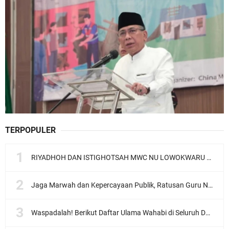
TERPOPULER
RIYADHOH DAN ISTIGHOTSAH MWC NU LOWOKWARU Menyambut Muktamar NU ke-35, Meneguhkan Sanad Laku Para Muassis
Jaga Marwah dan Kepercayaan Publik, Ratusan Guru Ngaji Kota Malang Serukan Deklarasi Ramah Anak
Waspadalah! Berikut Daftar Ulama Wahabi di Seluruh Dunia dan Karya-karyanya