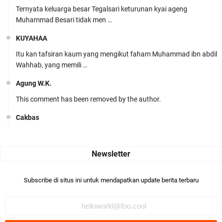
Ternyata keluarga besar Tegalsari keturunan kyai ageng
Muhammad Besari tidak men …
KUYAHAA
Itu kan tafsiran kaum yang mengikut faham Muhammad ibn abdil
Wahhab, yang memili …
Agung W.K.
This comment has been removed by the author.
Cakbas
Seru banget... Tenang masih banyak peluang perbedaan golong
dari Islam. RASULULL …
Robiah Al Adawiyah
Bismillaah semoga pembuat artikel Alloh berikan pemahaman yg
Subscribe di situs ini untuk mendapatkan update berita terbaru
benar ttg salafi wa …
Fauzi Cihuyy