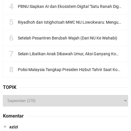
PBNU Siapkan AI dan Ekosistem Digital "Satu Ranah Digital untuk Ulama", Siap Diluncurkan dalam Waktu Dekat!
Riyadhoh dan Istighotsah MWC NU Lowokwaru: Menguatkan Doa, Menjalin Ukhuwah Menyambut Muktamar NU ke-35
Setelah Pesantren Berubah Wajah (Dari NU Ke Wahabi)
Selain Libatkan Anak Dibawah Umur, Aksi Ganyang Komunis Jadi Sorotan Karena Ada Narasi Halal Sembelih Orang
Polisi Malaysia Tangkap Presiden Hizbut Tahrir Saat Konferensi Pers
TOPIK
Komentar
azizi