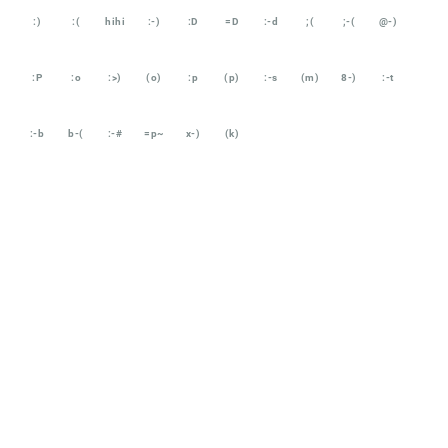
:)
:(
hihi
:-)
:D
=D
:-d
;(
;-(
@-)
:P
:o
:>)
(o)
:p
(p)
:-s
(m)
8-)
:-t
:-b
b-(
:-#
=p~
x-)
(k)