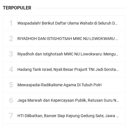
TERPOPULER
Waspadalah! Berikut Daftar Ulama Wahabi di Seluruh Dunia dan Karya-karyanya
RIYADHOH DAN ISTIGHOTSAH MWC NU LOWOKWARU Menyambut Muktamar NU ke-35, Meneguhkan Sanad Laku Para Muassis
Riyadhoh dan Istighotsah MWC NU Lowokwaru: Menguatkan Doa, Menjalin Ukhuwah Menyambut Muktamar NU ke-35
Hadang Tank Israel, Nyali Besar Prajurit TNI Jadi Sorotan Dunia
Mewaspadai Radikalisme Agama Di Tubuh Polri
Jaga Marwah dan Kepercayaan Publik, Ratusan Guru Ngaji Kota Malang Serukan Deklarasi Ramah Anak
HTI Dilibatkan, Banser Siap Kepung Gedung Sate, Jawa Barat