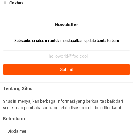
Cakbas
Seru banget... Tenang masih banyak peluang perbedaan golong
dari Islam. RASULULL …
Robiah Al Adawiyah
Bismillaah semoga pembuat artikel Alloh berikan pemahaman yg
Subscribe di situs ini untuk mendapatkan update berita terbaru
benar ttg salafi wa …
Fauzi Cihuyy
subhanallah
.::.arifLewisape.::.
Ada sejumlah pertanyaan kepada Anda dan jawablah dengan
Tentang Situs
jujur demi kebenaran Isl …
Situs ini menyajikan berbagai informasi yang berkualitas baik dari
...
segi isi dan pembahasan yang telah disusun oleh tim editor kami.
Bismillah.setelah membaca artikel ini, saya jadi semakin mantap
Ketentuan
mengikuti ust. K …
Disclaimer
Anonymous