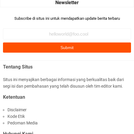
Robiah Al Adawiyah
Bismillaah semoga pembuat artikel Alloh berikan pemahaman yg
Subscribe di situs ini untuk mendapatkan update berita terbaru
benar ttg salafi wa …
Fauzi Cihuyy
subhanallah
.::.arifLewisape.::.
Ada sejumlah pertanyaan kepada Anda dan jawablah dengan
Tentang Situs
jujur demi kebenaran Isl …
Situs ini menyajikan berbagai informasi yang berkualitas baik dari
...
segi isi dan pembahasan yang telah disusun oleh tim editor kami.
Bismillah.setelah membaca artikel ini, saya jadi semakin mantap
Ketentuan
mengikuti ust. K …
Disclaimer
Anonymous
Kode Etik
Gambling has been 1xbet half of} American history for tons of of
Pedoman Media
years now. Afte …
Hubungi Kami