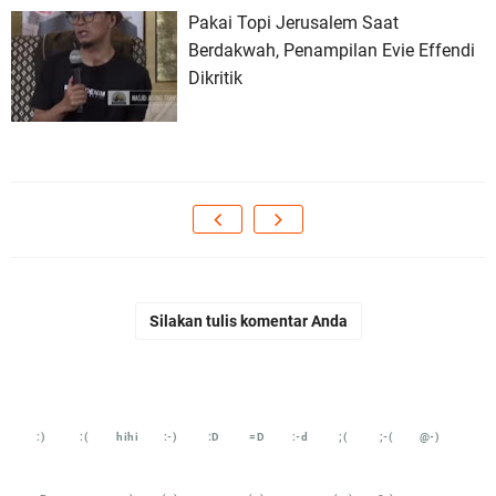
Pakai Topi Jerusalem Saat
Berdakwah, Penampilan Evie Effendi
Dikritik
Silakan tulis komentar Anda
:)
:(
hihi
:-)
:D
=D
:-d
;(
;-(
@-)