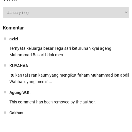
Komentar
azizi
Ternyata keluarga besar Tegalsari keturunan kyai ageng
Muhammad Besari tidak men …
KUYAHAA
Itu kan tafsiran kaum yang mengikut faham Muhammad ibn abdil
Wahhab, yang memili …
Agung W.K.
This comment has been removed by the author.
Cakbas
Seru banget... Tenang masih banyak peluang perbedaan golong
dari Islam. RASULULL …