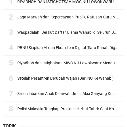
RIYADHOH DAN ISTIGHOTSAH MWC NU LOWOKWARU Menyambut Muktamar NU ke-35, Meneguhkan Sanad Laku Para Muassis
Jaga Marwah dan Kepercayaan Publik, Ratusan Guru Ngaji Kota Malang Serukan Deklarasi Ramah Anak
Waspadalah! Berikut Daftar Ulama Wahabi di Seluruh Dunia dan Karya-karyanya
PBNU Siapkan AI dan Ekosistem Digital "Satu Ranah Digital untuk Ulama", Siap Diluncurkan dalam Waktu Dekat!
Riyadhoh dan Istighotsah MWC NU Lowokwaru: Menguatkan Doa, Menjalin Ukhuwah Menyambut Muktamar NU ke-35
Setelah Pesantren Berubah Wajah (Dari NU Ke Wahabi)
Selain Libatkan Anak Dibawah Umur, Aksi Ganyang Komunis Jadi Sorotan Karena Ada Narasi Halal Sembelih Orang
Polisi Malaysia Tangkap Presiden Hizbut Tahrir Saat Konferensi Pers
TOPIK