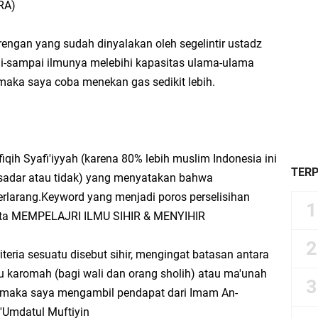
JRA)
gan yang sudah dinyalakan oleh segelintir ustadz
ai-sampai ilmunya melebihi kapasitas ulama-ulama
, maka saya coba menekan gas sedikit lebih.
qih Syafi'iyyah (karena 80% lebih muslim Indonesia ini
TER
 sadar atau tidak) yang menyatakan bahwa
terlarang.Keyword yang menjadi poros perselisihan
ata MEMPELAJRI ILMU SIHIR & MENYIHIR
iteria sesuatu disebut sihir, mengingat batasan antara
tau karomah (bagi wali dan orang sholih) atau ma'unah
ari, maka saya mengambil pendapat dari Imam An-
'Umdatul Muftiyin