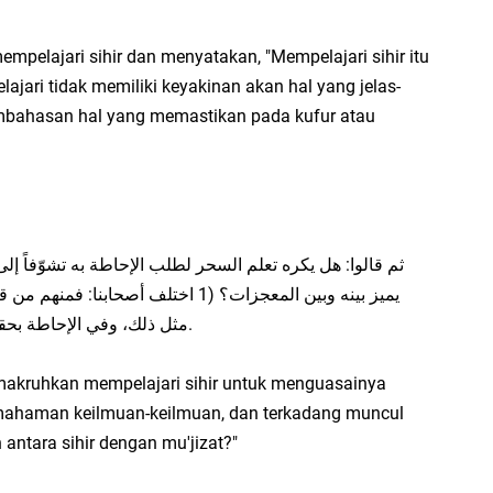
iq
Se
pelajari sihir dan menyatakan, "Mempelajari sihir itu
se
jari tidak memiliki keyakinan akan hal yang jelas-
En
mbahasan hal yang memastikan pada kufur atau
Ma
di
En
Aw
me
يميز بينه وبين المعجزات؟ (1 اختلف أصح
Ad
مثل ذلك، وفي الإحاطة بحقائق المعجزات 1) ما يغني عن تعلّم السحر.
Ad
Us
makruhkan mempelajari sihir untuk menguasainya
emahaman keilmuan-keilmuan, dan terkadang muncul
Ri
ntara sihir dengan mu'jizat?"
ja
go