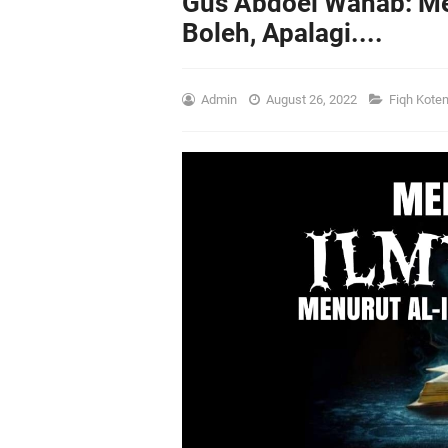
Gus Abdoel Wahab: Mem
Boleh, Apalagi....
Admin
August 26, 2022
Fiqh Kote