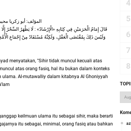
المؤلف: أبو زكريا محيي)
قَالَ إِمَامُ الْحَرَمَيْنِ فِي كِتَابِهِ «الْإِرْشَادُ» : لَا يَظْهَرُ السِّحْرُ إِ،
وَلَيْسَ ذَلِكَ بِمُقْتَضَى الْعَقْلِ، وَلَكِنَّهُ مُسْتَفَادٌ مِنْ إِجْمَاعِ الْأُمَّةِ..
yad menyatakan, "Sihir tidak muncul kecuali atas
uncul atas orang fasiq, hal itu bukan dalam konteks
n ulama. Al-mutawalliy dalam kitabnya Al Ghoniyyah
TOPI
a'lam
Kome
nggap keilmuan ulama itu sebagai sihir, maka berarti
ajarnya itu sebagai, minimal, orang fasiq atau bahkan
az