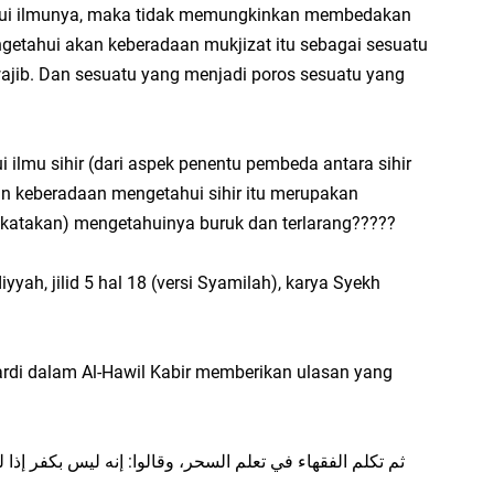
ketahui ilmunya, maka tidak memungkinkan membedakan
Fa
ngetahui akan keberadaan mukjizat itu sebagai sesuatu
su
ajib. Dan sesuatu yang menjadi poros sesuatu yang
.:
Ad
ilmu sihir (dari aspek penentu pembeda antara sihir
ja
n keberadaan mengetahui sihir itu merupakan
...
ikatakan) mengetahuinya buruk dan terlarang?????
Bi
ja
iyyah, jilid 5 hal 18 (versi Syamilah), karya Syekh
A
Ga
hi
di dalam Al-Hawil Kabir memberikan ulasan yang
A
It
ثم تكلم الفقهاء في تعلم السحر، وقالوا: إنه ليس بكفر إذا ل
fo