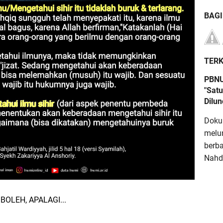
BAG
TERK
PBNU
"Satu
Dilu
Doku
melu
berb
Nahdl
BOLEH, APALAGI...