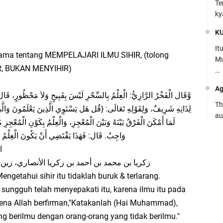
Te
ky
K
It
 ulama tentang MEMPELAJARI ILMU SIHIR, (tolong
Mu
R, BUKAN MENYIHIR)
…
Ag
وَّقَال الْفَخْرُ الرَّازِيُّ: الْعِلْمُ بِالسِّحْرِ لَيْسَ بِقَبِيحٍ وَلاَ مَحْظُورٍ، قَال: 
Th
لِذَاتِهِ شَرِيفٌ، وَلِقَوْلِهِ تَعَالَى: {قُل هَل يَسْتَوِي الَّذِينَ يَعْلَمُونَ وَالَّذِينَ
au
لَمَا أَمْكَنَ الْفَرْقُ بَيْنَهُ وَبَيْنَ الْمُعْجِزِ، وَالْعِلْمُ بِكَوْنِ الْمُعْجِز
Ca
وَاجِبٌ. قَال: فَهَذَا يَقْتَضِي أَنْ يَكُونَ الْعِلْمُ ب
ا
Se
pe
زكريا بن محمد بن أحمد بن زكريا الأنصاري، زين الد)
ngetahui sihir itu tidaklah buruk & terlarang.
Ro
 sungguh telah menyepakati itu, karena ilmu itu pada
Bi
arena Allah berfirman,"Katakanlah (Hai Muhammad),
be
g berilmu dengan orang-orang yang tidak berilmu."
…