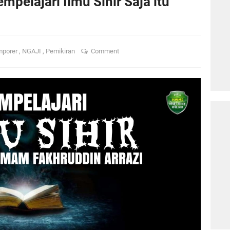
pelajari Ilmu Sihir Saja itu
mporer
,
NGAJI
,
Pemikiran
Comment