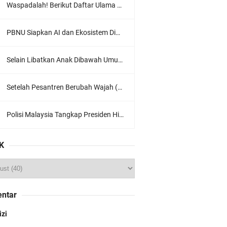
Waspadalah! Berikut Daftar Ulama Wahabi di Seluruh Dunia dan Karya-karyanya
PBNU Siapkan AI dan Ekosistem Digital "Satu Ranah Digital untuk Ulama", Siap Diluncurkan dalam Waktu Dekat!
Selain Libatkan Anak Dibawah Umur, Aksi Ganyang Komunis Jadi Sorotan Karena Ada Narasi Halal Sembelih Orang
Setelah Pesantren Berubah Wajah (Dari NU Ke Wahabi)
Polisi Malaysia Tangkap Presiden Hizbut Tahrir Saat Konferensi Pers
K
ntar
izi