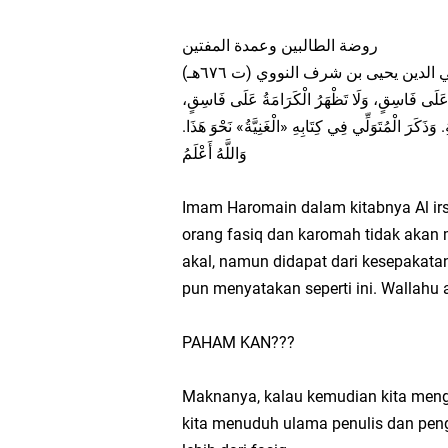
روضة الطالبين وعمدة المفتين
 الدين يحيى بن شرف النووي (ت ٦٧٦هـ
لَّا عَلَى فَاسِقٍ، وَلَا تَظْهَرُ الْكَرَامَةُ عَلَى فَاسِقٍ
 وَذَكَرَ الْمُتَوَلِّي فِي كِتَابِهِ «الْغَنِيَّةُ» نَحْوَ هَذَا
وَاللَّهُ أَعْلَمُ
Imam Haromain dalam kitabnya Al irs
orang fasiq dan karomah tidak akan m
akal, namun didapat dari kesepakata
pun menyatakan seperti ini. Wallahu 
PAHAM KAN???
Maknanya, kalau kemudian kita menga
kita menuduh ulama penulis dan peng