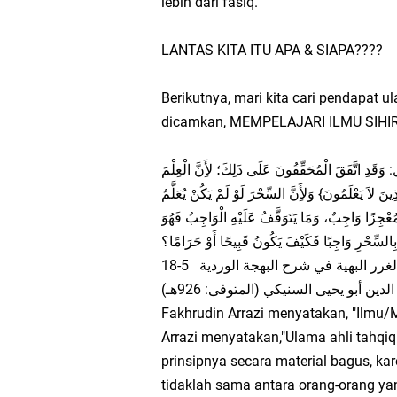
lebih dari fasiq.
LANTAS KITA ITU APA & SIAPA????
Berikutnya, mari kita cari pendapat
dicamkan, MEMPELAJARI ILMU SIHI
وَقَدِ اتَّفَقَ الْمُحَقِّقُونَ عَلَى ذَلِكَ؛ لأَِنَّ الْعِلْمَ
 لاَ يَعْلَمُونَ} وَلأَِنَّ السِّحْرَ لَوْ لَمْ يَكُنْ يُعَلَّمُ
ِ مُعْجِزًا وَاجِبٌ، وَمَا يَتَوَقَّفُ عَلَيْهِ الْوَاجِبُ فَهُوَ
ِالسِّحْرِ وَاجِبًا فَكَيْفَ يَكُونُ قَبِيحًا أَوْ حَرَامًا؟
لغرر البهية في شرح البهجة الوردية 5-18
ين أبو يحيى السنيكي (المتوفى: 926هـ
Fakhrudin Arrazi menyatakan, "Ilmu/Me
Arrazi menyatakan,"Ulama ahli tahqiq
prinsipnya secara material bagus, k
tidaklah sama antara orang-orang yan