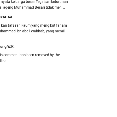
rnyata keluarga besar Tegalsari keturunan
ai ageng Muhammad Besari tidak men …
UYAHAA
u kan tafsiran kaum yang mengikut faham
hammad ibn abdil Wahhab, yang memili
ung W.K.
is comment has been removed by the
thor.
kbas
ru banget... Tenang masih banyak peluang
rbedaan golong dari Islam. RASULULL …
biah Al Adawiyah
smillaah semoga pembuat artikel Alloh
rikan pemahaman yg benar ttg salafi wa