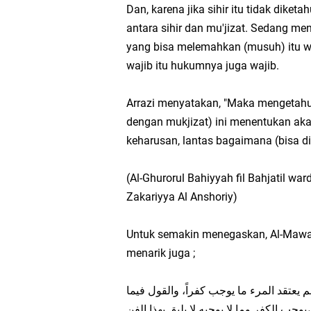
Dan, karena jika sihir itu tidak di
antara sihir dan mu'jizat. Sedang me
yang bisa melemahkan (musuh) itu w
wajib itu hukumnya juga wajib.
Arrazi menyatakan, "Maka mengetahui 
dengan mukjizat) ini menentukan aka
keharusan, lantas bagaimana (bisa d
(Al-Ghurorul Bahiyyah fil Bahjatil ward
Zakariyya Al Anshoriy)
Untuk semakin menegaskan, Al-Mawar
menarik juga ;
م يعتقد المرء ما يوجب كفراً، والقول فيما
يوجب الكفر وما لا يوجبه لا يليق بهذا الفن،