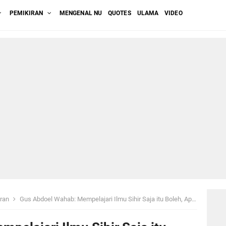
PEMIKIRAN
MENGENAL NU
QUOTES
ULAMA
VIDEO
iran
Gus Abdoel Wahab: Mempelajari Ilmu Sihir Saja itu Boleh, Apalagi....