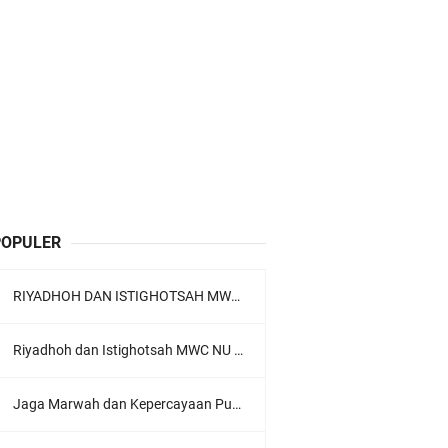
POPULER
RIYADHOH DAN ISTIGHOTSAH MWC NU LOWOKWARU Menyambut Muktamar NU ke-35, Meneguhkan Sanad Laku Para Muassis
Riyadhoh dan Istighotsah MWC NU Lowokwaru: Menguatkan Doa, Menjalin Ukhuwah Menyambut Muktamar NU ke-35
Jaga Marwah dan Kepercayaan Publik, Ratusan Guru Ngaji Kota Malang Serukan Deklarasi Ramah Anak