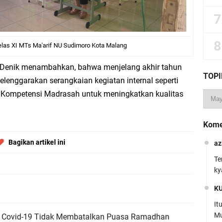
elas XI MTs Ma'arif NU Sudimoro Kota Malang
 Denik menambahkan, bahwa menjelang akhir tahun
TOPI
lenggarakan serangkaian kegiatan internal seperti
i Kompetensi Madrasah untuk meningkatkan kualitas
Kome
Bagikan artikel ini
az
Te
ky
K
It
Mu
i Covid-19 Tidak Membatalkan Puasa Ramadhan