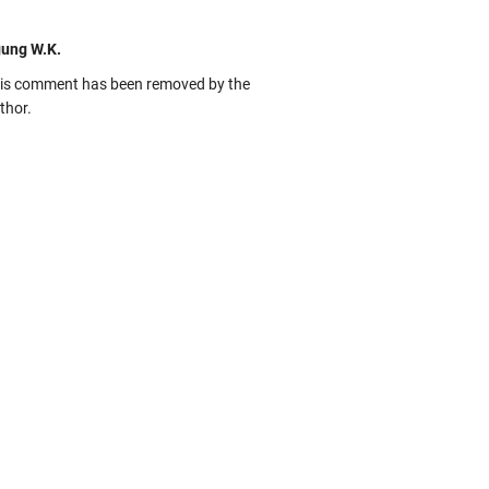
ung W.K.
is comment has been removed by the
thor.
kbas
ru banget... Tenang masih banyak peluang
rbedaan golong dari Islam. RASULULL …
biah Al Adawiyah
smillaah semoga pembuat artikel Alloh
rikan pemahaman yg benar ttg salafi wa
uzi Cihuyy
bhanallah
:.arifLewisape.::.
a sejumlah pertanyaan kepada Anda dan