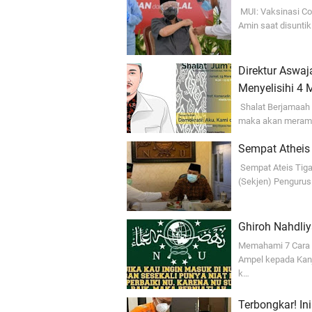
MUI: Vaksinasi Co
Amin saat disunti
Direktur Aswaj
Menyelisihi 4
Shalat Berjamaah L
maka akan meramba
Sempat Atheis 
Sempat Ateis Tiga 
(Sekjen) Penguru
Ghiroh Nahdli
Memahami 7 Cara 
Ampel kepada Kanj
k…
Terbongkar! In