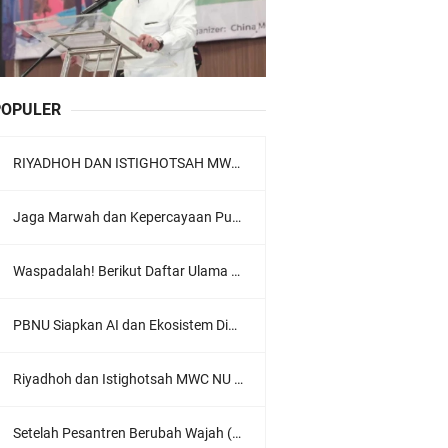
POPULER
RIYADHOH DAN ISTIGHOTSAH MWC NU LOWOKWARU Menyambut Muktamar NU ke-35, Meneguhkan Sanad Laku Para Muassis
Jaga Marwah dan Kepercayaan Publik, Ratusan Guru Ngaji Kota Malang Serukan Deklarasi Ramah Anak
Waspadalah! Berikut Daftar Ulama Wahabi di Seluruh Dunia dan Karya-karyanya
PBNU Siapkan AI dan Ekosistem Digital "Satu Ranah Digital untuk Ulama", Siap Diluncurkan dalam Waktu Dekat!
Riyadhoh dan Istighotsah MWC NU Lowokwaru: Menguatkan Doa, Menjalin Ukhuwah Menyambut Muktamar NU ke-35
Setelah Pesantren Berubah Wajah (Dari NU Ke Wahabi)