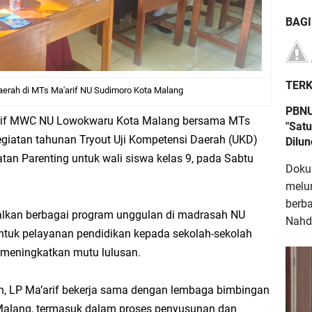
BAG
TERK
aerah di MTs Ma'arif NU Sudimoro Kota Malang
PBNU
rif MWC NU Lowokwaru Kota Malang bersama MTs
"Satu
giatan tahunan Tryout Uji Kompetensi Daerah (UKD)
Dilu
atan Parenting untuk wali siswa kelas 9, pada Sabtu
Doku
melu
berb
nalkan berbagai program unggulan di madrasah NU
Nahdl
ntuk pelayanan pendidikan kepada sekolah-sekolah
a meningkatkan mutu lulusan.
amin, LP Ma’arif bekerja sama dengan lembaga bimbingan
 Malang, termasuk dalam proses penyusunan dan