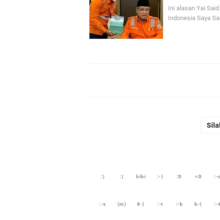
Ini alasan Yai Sai
Indonesia Saya San
Sila
:)
:(
hihi
:-)
:D
=D
:-
:-s
(m)
8-)
:-t
:-b
b-(
:-