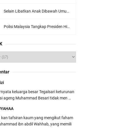
Selain Libatkan Anak Dibawah Umur, Aksi Ganyang Komunis Jadi Sorotan Karena Ada Narasi Halal Sembelih Orang
Polisi Malaysia Tangkap Presiden Hizbut Tahrir Saat Konferensi Pers
K
ntar
izi
rnyata keluarga besar Tegalsari keturunan
ai ageng Muhammad Besari tidak men …
UYAHAA
u kan tafsiran kaum yang mengikut faham
hammad ibn abdil Wahhab, yang memili