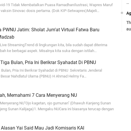
…
vid-19 Tidak Membatalkan Puasa RamadhanIlustrasi, Wapres Maruf
k vaksin Sinovac dosis pertama. (Dok KIP-Setwapres)Majeli…
Ag
Th
au
a PWNU Jatim: Sholat Jum'at Virtual Fatwa Baru
 Madzab
Ca
ive StreamingTrend di lingkungan kita, bila sudah dapat diterima
Se
h ke berbagai aspek. Misalnya kita suka dengan istilah…
pe
Tiga Bulan, Pria Ini Berikrar Syahadat Di PBNU
Ro
Bulan, Pria Ini Berikrar Syahadat di PBNU Sekretaris Jenderal
Bi
s Besar Nahdlatul Ulama (PBNU) H Ahmad Helmy Fa…
be
…
yah, Memahami 7 Cara Menyerang NU
Fa
Menyerang NU"Ojo kagetan, ojo gumunan" (Dhawuh Kanjeng Sunan
su
eng Sunan Kalijaga)1. Mengaku NUCara ini biasanya terucap dengan
.:
i Alasan Yai Said Mau Jadi Komisaris KAI
Ad