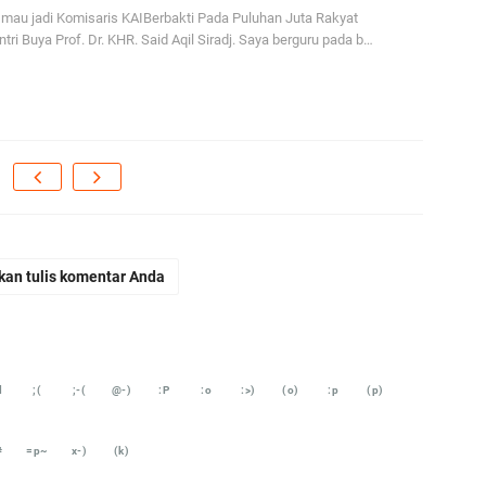
ja
d mau jadi Komisaris KAIBerbakti Pada Puluhan Juta Rakyat
tri Buya Prof. Dr. KHR. Said Aqil Siradj. Saya berguru pada b…
...
Bi
ja
A
Ga
hi
A
kan tulis komentar Anda
It
fo
iq
Se
d
;(
;-(
@-)
:P
:o
:>)
(o)
:p
(p)
se
En
#
=p~
x-)
(k)
Ma