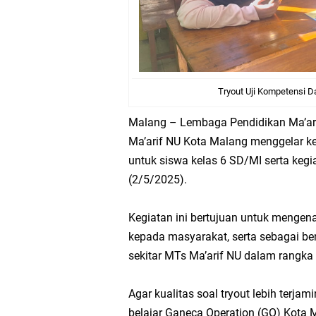
Tryout Uji Kompetensi D
Malang – Lembaga Pendidikan Ma’a
Ma’arif NU Kota Malang menggelar ke
untuk siswa kelas 6 SD/MI serta kegi
(2/5/2025).
Kegiatan ini bertujuan untuk menge
kepada masyarakat, serta sebagai be
sekitar MTs Ma’arif NU dalam rangk
Agar kualitas soal tryout lebih terj
belajar Ganeca Operation (GO) Kota