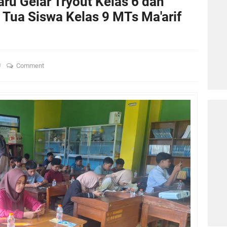
ru Gelar Tryout Kelas 6 dan
 Tua Siswa Kelas 9 MTs Ma'arif
U
Comment