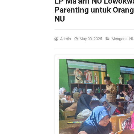
LP Ma’arif NU Lowokwa
Parenting untuk Orang
NU
Admin
May 03, 2025
Mengenal N