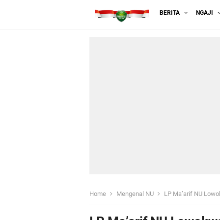
BERITA
NGAJI
Home
Mengenal NU
LP Ma’arif NU Lowokwaru