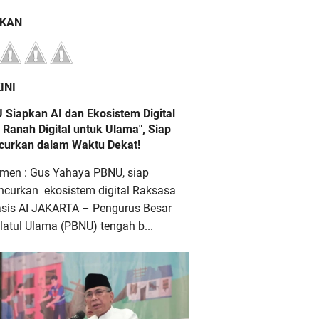
IKAN
INI
 Siapkan AI dan Ekosistem Digital
 Ranah Digital untuk Ulama", Siap
ncurkan dalam Waktu Dekat!
men : Gus Yahaya PBNU, siap
ncurkan ekosistem digital Raksasa
asis AI JAKARTA – Pengurus Besar
atul Ulama (PBNU) tengah b...