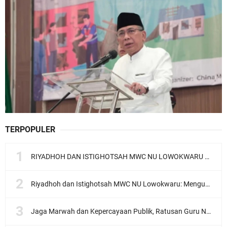
TERPOPULER
RIYADHOH DAN ISTIGHOTSAH MWC NU LOWOKWARU Menyambut Muktamar NU ke-35, Meneguhkan Sanad Laku Para Muassis
Riyadhoh dan Istighotsah MWC NU Lowokwaru: Menguatkan Doa, Menjalin Ukhuwah Menyambut Muktamar NU ke-35
Jaga Marwah dan Kepercayaan Publik, Ratusan Guru Ngaji Kota Malang Serukan Deklarasi Ramah Anak