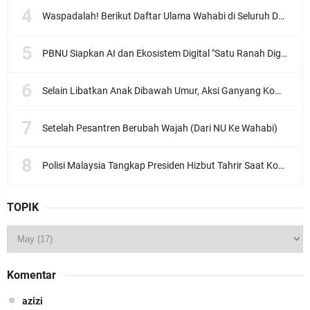
Waspadalah! Berikut Daftar Ulama Wahabi di Seluruh Dunia dan Karya-karyanya
PBNU Siapkan AI dan Ekosistem Digital "Satu Ranah Digital untuk Ulama", Siap Diluncurkan dalam Waktu Dekat!
Selain Libatkan Anak Dibawah Umur, Aksi Ganyang Komunis Jadi Sorotan Karena Ada Narasi Halal Sembelih Orang
Setelah Pesantren Berubah Wajah (Dari NU Ke Wahabi)
Polisi Malaysia Tangkap Presiden Hizbut Tahrir Saat Konferensi Pers
TOPIK
Komentar
azizi