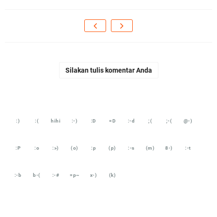
Silakan tulis komentar Anda
:)
:(
hihi
:-)
:D
=D
:-d
;(
;-(
@-)
:P
:o
:>)
(o)
:p
(p)
:-s
(m)
8-)
:-t
:-b
b-(
:-#
=p~
x-)
(k)