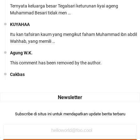
Ternyata keluarga besar Tegalsari keturunan kyai ageng
Muhammad Besari tidak men …
KUYAHAA
Itu kan tafsiran kaum yang mengikut faham Muhammad ibn abdil
Wahhab, yang memili …
Agung W.K.
This comment has been removed by the author.
Cakbas
Seru banget... Tenang masih banyak peluang perbedaan golong
dari Islam. RASULULL …
Robiah Al Adawiyah
Bismillaah semoga pembuat artikel Alloh berikan pemahaman yg
Subscribe di situs ini untuk mendapatkan update berita terbaru
benar ttg salafi wa …
Fauzi Cihuyy