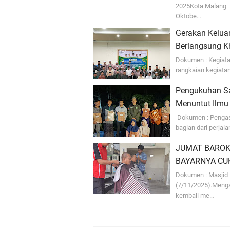
2025Kota Malang 
Oktobe…
Gerakan Kelua
Berlangsung K
Dokumen : Kegiat
rangkaian kegiat
Pengukuhan Sa
Menuntut Ilmu
Dokumen : Pengasu
bagian dari perjal
JUMAT BAROKA
BAYARNYA CU
Dokumen : Masjid 
(7/11/2025).Meng
kembali me…