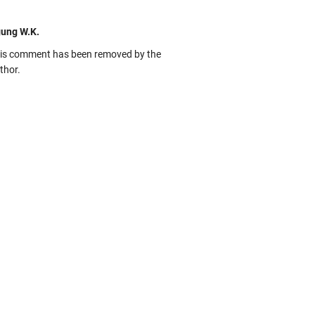
ung W.K.
is comment has been removed by the
thor.
kbas
ru banget... Tenang masih banyak peluang
rbedaan golong dari Islam. RASULULL …
biah Al Adawiyah
smillaah semoga pembuat artikel Alloh
rikan pemahaman yg benar ttg salafi wa
uzi Cihuyy
bhanallah
:.arifLewisape.::.
a sejumlah pertanyaan kepada Anda dan