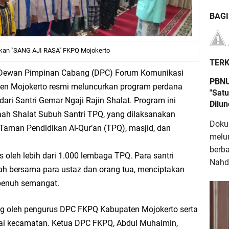
BAG
kan "SANG AJI RASA" FKPQ Mojokerto
TERK
, Dewan Pimpinan Cabang (DPC) Forum Komunikasi
PBNU
ten Mojokerto resmi meluncurkan program perdana
"Satu
dari Santri Gemar Ngaji Rajin Shalat. Program ini
Dilu
h Shalat Subuh Santri TPQ, yang dilaksanakan
Doku
 Taman Pendidikan Al-Qur’an (TPQ), masjid, dan
melu
berb
 oleh lebih dari 1.000 lembaga TPQ. Para santri
Nahdl
h bersama para ustaz dan orang tua, menciptakan
 penuh semangat.
ung oleh pengurus DPC FKPQ Kabupaten Mojokerto serta
ai kecamatan. Ketua DPC FKPQ, Abdul Muhaimin,