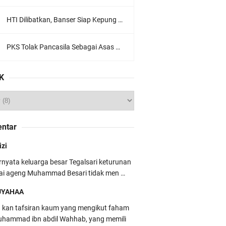
HTI Dilibatkan, Banser Siap Kepung Gedung Sate, Jawa Barat
PKS Tolak Pancasila Sebagai Asas Utama Ormas, Ini Komentar PBNU
K
ntar
izi
rnyata keluarga besar Tegalsari keturunan
ai ageng Muhammad Besari tidak men …
UYAHAA
u kan tafsiran kaum yang mengikut faham
hammad ibn abdil Wahhab, yang memili