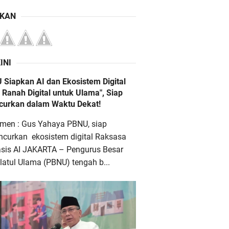
IKAN
INI
 Siapkan AI dan Ekosistem Digital
 Ranah Digital untuk Ulama", Siap
ncurkan dalam Waktu Dekat!
men : Gus Yahaya PBNU, siap
ncurkan ekosistem digital Raksasa
asis AI JAKARTA – Pengurus Besar
atul Ulama (PBNU) tengah b...