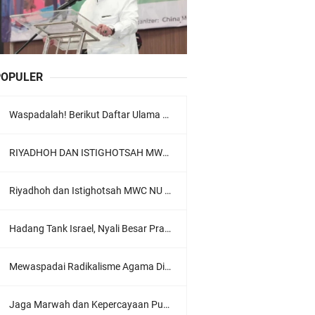
POPULER
Waspadalah! Berikut Daftar Ulama Wahabi di Seluruh Dunia dan Karya-karyanya
RIYADHOH DAN ISTIGHOTSAH MWC NU LOWOKWARU Menyambut Muktamar NU ke-35, Meneguhkan Sanad Laku Para Muassis
Riyadhoh dan Istighotsah MWC NU Lowokwaru: Menguatkan Doa, Menjalin Ukhuwah Menyambut Muktamar NU ke-35
Hadang Tank Israel, Nyali Besar Prajurit TNI Jadi Sorotan Dunia
Mewaspadai Radikalisme Agama Di Tubuh Polri
Jaga Marwah dan Kepercayaan Publik, Ratusan Guru Ngaji Kota Malang Serukan Deklarasi Ramah Anak