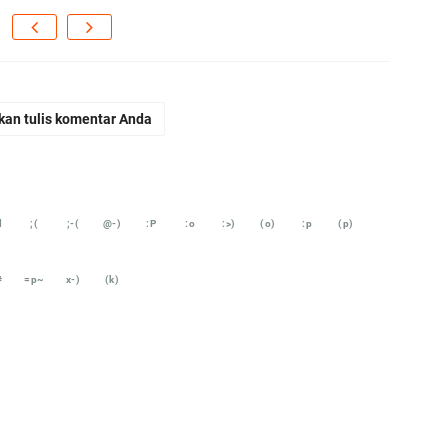
ja
...
Bi
ja
kan tulis komentar Anda
A
Ga
hi
d
;(
;-(
@-)
:P
:o
:>)
(o)
:p
(p)
A
It
#
=p~
x-)
(k)
fo
iq
Se
se
En
Ma