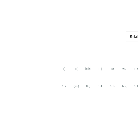
Sila
:)
:(
hihi
:-)
:D
=D
:-
:-s
(m)
8-)
:-t
:-b
b-(
:-