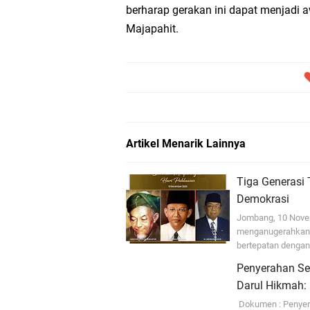
berharap gerakan ini dapat menjadi aw
Majapahit.
Artikel Menarik Lainnya
Tiga Generasi 
Demokrasi
Jombang, 10 Novem
menganugerahkan 
bertepatan denga
Penyerahan Se
Darul Hikmah
Dokumen : Penyera