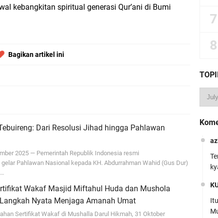
al kebangkitan spiritual generasi Qur’ani di Bumi
Bagikan artikel ini
TOPI
Kome
Tebuireng: Dari Resolusi Jihad hingga Pahlawan
az
ber 2025 — Pemerintah Republik Indonesia resmi
Te
gelar Pahlawan Nasional kepada KH. Abdurrahman Wahid (Gus Dur)
ky
n…
K
rtifikat Wakaf Masjid Miftahul Huda dan Mushola
: Langkah Nyata Menjaga Amanah Umat
It
Mu
han Sertifikat Wakaf di Mushalla Darul Hikmah, 31 Oktober