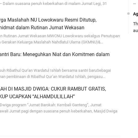
…
— Dalam suasana penuh keberkahan di malam Jumat Legi, 31
Ag
rga Maslahah NU Lowokwaru Resmi Ditutup,
Th
hidmat dalam Rutinan Jumat Wekasan
au
an Rutinan Jumat Wekasan MWCNU Lowokwaru sekalgus Penutupan
Ca
an Gerakan Keluarga Maslahah Nahdlatul Ulama (GKMNU)&…
Se
ntri Baru: Meneguhkan Niat dan Komitmen dalam
pe
Ro
h Ribathul Qur'an Wardatul Ishlah bersama santri baruSebagai
anan pembinaan di Ribathul Qur’an Wardatul Ishlah, pengasu…
Bi
be
H DI MASJID DWIGA: CUKUR RAMBUT GRATIS,
…
KUP UCAPKAN “ALHAMDULILLAH”
Fa
Dwiga program “Jumat Barokah: Kembali Ganteng”, Jumat
awali Jumat pagi dengan suasana penuh keberkahan, Masjid Dwiga
su
.:
Ad