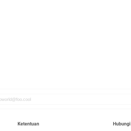
di
En
Aw
me
Ad
Ad
Us
Ri
ja
go
Ketentuan
Hubungi