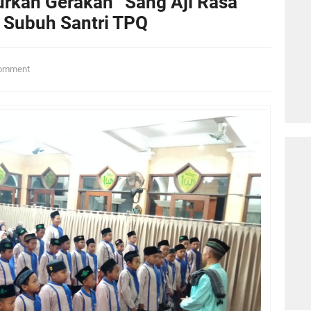
rkan Gerakan “Sang Aji Rasa”
 Subuh Santri TPQ
omment