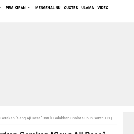
PEMIKIRAN
MENGENAL NU
QUOTES
ULAMA
VIDEO
Gerakan “Sang Aji Rasa” untuk Galakkan Shalat Subuh Santri TPQ