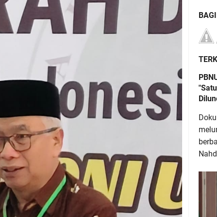
BAG
TERK
PBNU
"Satu
Dilu
Doku
melu
berb
Nahdl