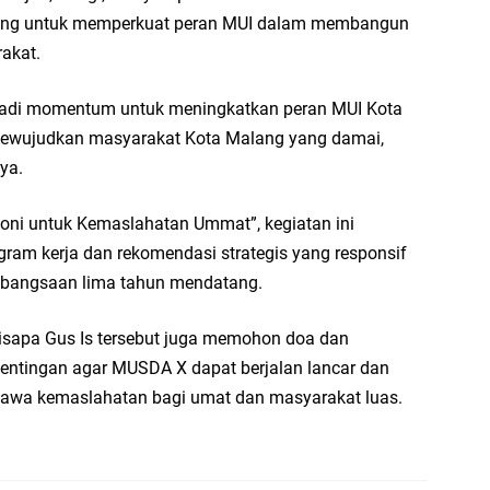
ja
ing untuk memperkuat peran MUI dalam membangun
rakat.
...
Bi
jadi momentum untuk meningkatkan peran MUI Kota
ja
mewujudkan masyarakat Kota Malang yang damai,
A
nya.
Ga
hi
i untuk Kemaslahatan Ummat”, kegiatan ini
m kerja dan rekomendasi strategis yang responsif
A
ebangsaan lima tahun mendatang.
It
fo
isapa Gus Is tersebut juga memohon doa dan
iq
entingan agar MUSDA X dapat berjalan lancar dan
Se
wa kemaslahatan bagi umat dan masyarakat luas.
se
En
Ma