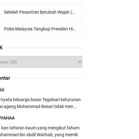
Setelah Pesantren Berubah Wajah (Dari NU Ke Wahabi)
Polisi Malaysia Tangkap Presiden Hizbut Tahrir Saat Konferensi Pers
K
ntar
izi
rnyata keluarga besar Tegalsari keturunan
ai ageng Muhammad Besari tidak men …
UYAHAA
u kan tafsiran kaum yang mengikut faham
hammad ibn abdil Wahhab, yang memili