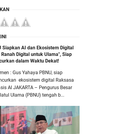
IKAN
INI
 Siapkan AI dan Ekosistem Digital
 Ranah Digital untuk Ulama", Siap
ncurkan dalam Waktu Dekat!
men : Gus Yahaya PBNU, siap
ncurkan ekosistem digital Raksasa
asis AI JAKARTA – Pengurus Besar
atul Ulama (PBNU) tengah b...