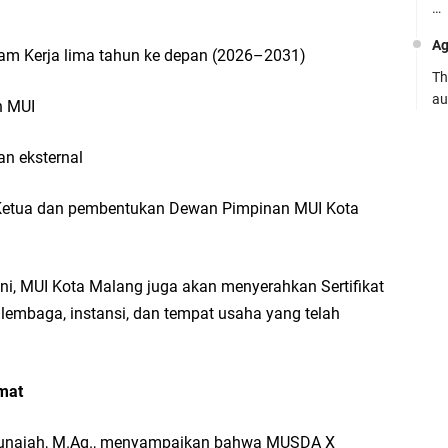
…
Ag
am Kerja lima tahun ke depan (2026–2031)
Th
au
n MUI
Ca
an eksternal
Se
pe
 Ketua dan pembentukan Dewan Pimpinan MUI Kota
Ro
Bi
be
 ini, MUI Kota Malang juga akan menyerahkan Sertifikat
…
embaga, instansi, dan tempat usaha yang telah
Fa
su
mat
.:
Ad
oqunajah, M.Ag., menyampaikan bahwa MUSDA X