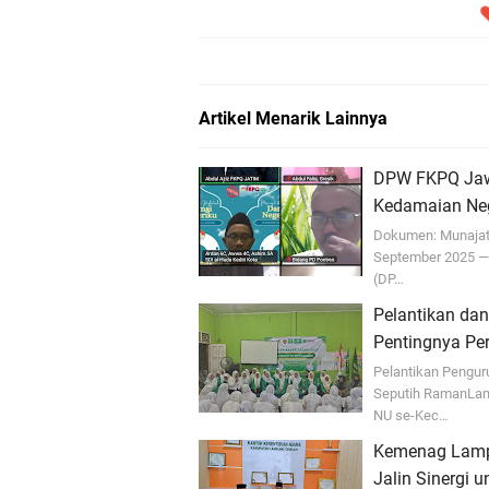
Artikel Menarik Lainnya
DPW FKPQ Jawa
Kedamaian Neg
Dokumen: Munajat
September 2025 —
(DP…
Pelantikan da
Pentingnya Pe
Pelantikan Pengur
Seputih RamanLam
NU se-Kec…
Kemenag Lamp
Jalin Sinergi u