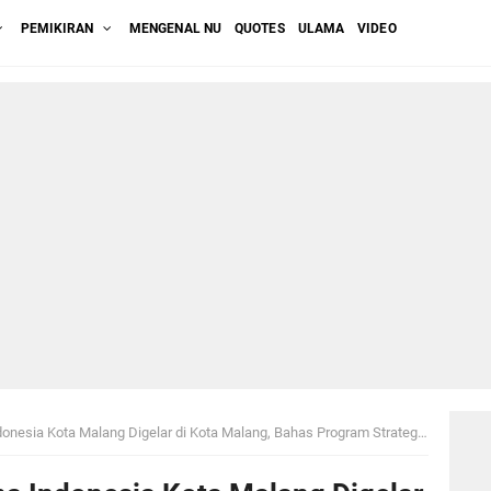
PEMIKIRAN
MENGENAL NU
QUOTES
ULAMA
VIDEO
ia Kota Malang Digelar di Kota Malang, Bahas Program Strategis 2026–2031