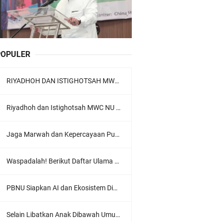
POPULER
RIYADHOH DAN ISTIGHOTSAH MWC NU LOWOKWARU Menyambut Muktamar NU ke-35, Meneguhkan Sanad Laku Para Muassis
Riyadhoh dan Istighotsah MWC NU Lowokwaru: Menguatkan Doa, Menjalin Ukhuwah Menyambut Muktamar NU ke-35
Jaga Marwah dan Kepercayaan Publik, Ratusan Guru Ngaji Kota Malang Serukan Deklarasi Ramah Anak
Waspadalah! Berikut Daftar Ulama Wahabi di Seluruh Dunia dan Karya-karyanya
PBNU Siapkan AI dan Ekosistem Digital "Satu Ranah Digital untuk Ulama", Siap Diluncurkan dalam Waktu Dekat!
Selain Libatkan Anak Dibawah Umur, Aksi Ganyang Komunis Jadi Sorotan Karena Ada Narasi Halal Sembelih Orang