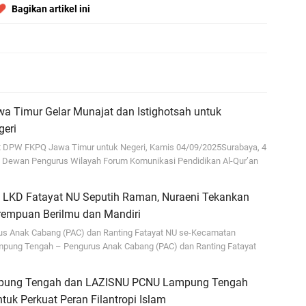
Bagikan artikel ini
di
En
Aw
me
Ad
 Timur Gelar Munajat dan Istighotsah untuk
Ad
eri
Us
 DPW FKPQ Jawa Timur untuk Negeri, Kamis 04/09/2025Surabaya, 4
 Dewan Pengurus Wilayah Forum Komunikasi Pendidikan Al-Qur’an
Ri
ja
n LKD Fatayat NU Seputih Raman, Nuraeni Tekankan
go
rempuan Berilmu dan Mandiri
us Anak Cabang (PAC) dan Ranting Fatayat NU se-Kecamatan
pung Tengah – Pengurus Anak Cabang (PAC) dan Ranting Fatayat
ung Tengah dan LAZISNU PCNU Lampung Tengah
ntuk Perkuat Peran Filantropi Islam