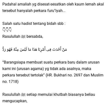
Padahal amaliah yg disesat-sesatkan oleh kaum lemah akal
tersebut hanyalah perkara furu"iyah...
Salah satu hadist tentang bidah sbb :
👇👇👇
Rasulullah ﷺ bersabda,
مَنْ أَحْدَثَ فِى أَمْرِنَا هَذَا مَا لَيْسَ مِنْهُ فَهُوَ رَدٌّ
“Barangsiapa membuat suatu perkara baru dalam urusan
kami ini (urusan agama) yg tidak ada asalnya, maka
perkara tersebut tertolak” (HR. Bukhari no. 2697 dan Muslim
no. 1718)
Rasulullah ﷺ setiap memulai khutbah biasanya beliau
mengucapkan,