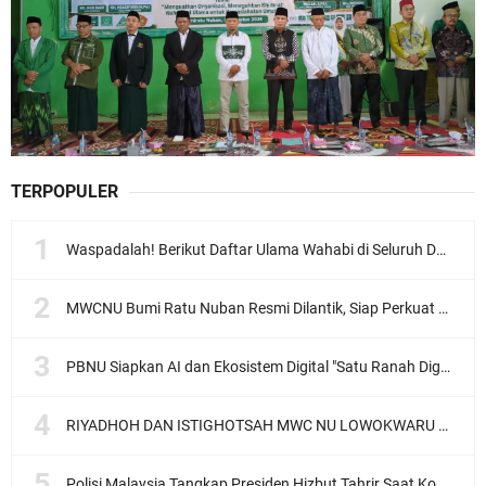
TERPOPULER
Waspadalah! Berikut Daftar Ulama Wahabi di Seluruh Dunia dan Karya-karyanya
MWCNU Bumi Ratu Nuban Resmi Dilantik, Siap Perkuat Organisasi dan Khidmat untuk Umat
PBNU Siapkan AI dan Ekosistem Digital "Satu Ranah Digital untuk Ulama", Siap Diluncurkan dalam Waktu Dekat!
RIYADHOH DAN ISTIGHOTSAH MWC NU LOWOKWARU Menyambut Muktamar NU ke-35, Meneguhkan Sanad Laku Para Muassis
Polisi Malaysia Tangkap Presiden Hizbut Tahrir Saat Konferensi Pers