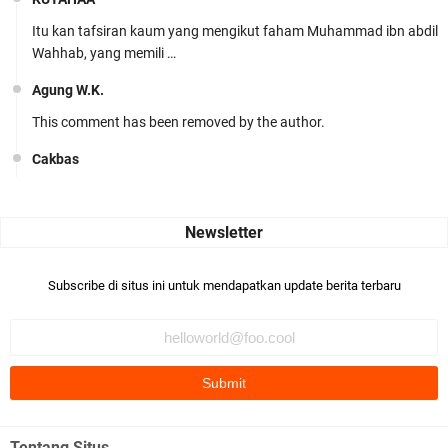
Itu kan tafsiran kaum yang mengikut faham Muhammad ibn abdil
Wahhab, yang memili …
Agung W.K.
This comment has been removed by the author.
Cakbas
Seru banget... Tenang masih banyak peluang perbedaan golong
dari Islam. RASULULL …
Robiah Al Adawiyah
Bismillaah semoga pembuat artikel Alloh berikan pemahaman yg
Subscribe di situs ini untuk mendapatkan update berita terbaru
benar ttg salafi wa …
Fauzi Cihuyy
subhanallah
.::.arifLewisape.::.
Ada sejumlah pertanyaan kepada Anda dan jawablah dengan
Tentang Situs