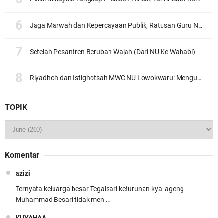
Jaga Marwah dan Kepercayaan Publik, Ratusan Guru Ngaji Kota Malang Serukan Deklarasi Ramah Anak
Setelah Pesantren Berubah Wajah (Dari NU Ke Wahabi)
Riyadhoh dan Istighotsah MWC NU Lowokwaru: Menguatkan Doa, Menjalin Ukhuwah Menyambut Muktamar NU ke-35
TOPIK
Komentar
azizi
Ternyata keluarga besar Tegalsari keturunan kyai ageng
Muhammad Besari tidak men …
KUYAHAA