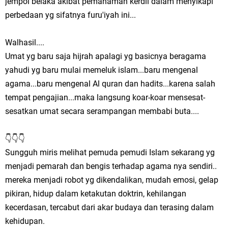
jempol belaka akibat pemahaman kerdil dalam menyikapi
perbedaan yg sifatnya furu'iyah ini...
Walhasil....
Umat yg baru saja hijrah apalagi yg basicnya beragama
yahudi yg baru mulai memeluk islam...baru mengenal
agama...baru mengenal Al quran dan hadits...karena salah
tempat pengajian...maka langsung koar-koar mensesat-
sesatkan umat secara serampangan membabi buta....
👇👇👇
Sungguh miris melihat pemuda pemudi Islam sekarang yg
menjadi pemarah dan bengis terhadap agama nya sendiri..
mereka menjadi robot yg dikendalikan, mudah emosi, gelap
pikiran, hidup dalam ketakutan doktrin, kehilangan
kecerdasan, tercabut dari akar budaya dan terasing dalam
kehidupan.