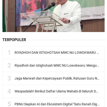
TERPOPULER
RIYADHOH DAN ISTIGHOTSAH MWC NU LOWOKWARU Menyambut Muktamar NU ke-35, Meneguhkan Sanad Laku Para Muassis
Riyadhoh dan Istighotsah MWC NU Lowokwaru: Menguatkan Doa, Menjalin Ukhuwah Menyambut Muktamar NU ke-35
Jaga Marwah dan Kepercayaan Publik, Ratusan Guru Ngaji Kota Malang Serukan Deklarasi Ramah Anak
Waspadalah! Berikut Daftar Ulama Wahabi di Seluruh Dunia dan Karya-karyanya
PBNU Siapkan AI dan Ekosistem Digital "Satu Ranah Digital untuk Ulama", Siap Diluncurkan dalam Waktu Dekat!