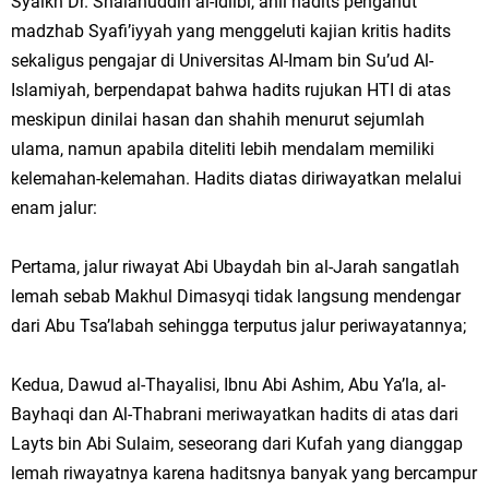
Syaikh Dr. Shalahuddin al-Idlibi, ahli hadits penganut
madzhab Syafi’iyyah yang menggeluti kajian kritis hadits
sekaligus pengajar di Universitas Al-Imam bin Su’ud Al-
Islamiyah, berpendapat bahwa hadits rujukan HTI di atas
meskipun dinilai hasan dan shahih menurut sejumlah
ulama, namun apabila diteliti lebih mendalam memiliki
kelemahan-kelemahan. Hadits diatas diriwayatkan melalui
enam jalur:
Pertama, jalur riwayat Abi Ubaydah bin al-Jarah sangatlah
lemah sebab Makhul Dimasyqi tidak langsung mendengar
dari Abu Tsa’labah sehingga terputus jalur periwayatannya;
Kedua, Dawud al-Thayalisi, Ibnu Abi Ashim, Abu Ya’la, al-
Bayhaqi dan Al-Thabrani meriwayatkan hadits di atas dari
Layts bin Abi Sulaim, seseorang dari Kufah yang dianggap
lemah riwayatnya karena haditsnya banyak yang bercampur