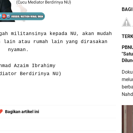
BAG
gah militansinya kepada NU, akan mudah
TERK
h lain atau rumah lain yang dirasakan
PBNU
nyaman.
"Satu
Dilu
hmad Azaim Ibrahimy
Doku
diator Berdirinya NU)
melu
berb
Nahdl
Bagikan artikel ini