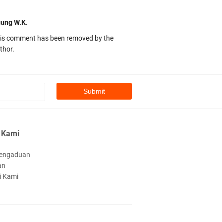
ung W.K.
is comment has been removed by the
thor.
kbas
ru banget... Tenang masih banyak peluang
rbedaan golong dari Islam. RASULULL …
biah Al Adawiyah
smillaah semoga pembuat artikel Alloh
 Kami
rikan pemahaman yg benar ttg salafi wa
engaduan
an
uzi Cihuyy
i Kami
bhanallah
:.arifLewisape.::.
a sejumlah pertanyaan kepada Anda dan