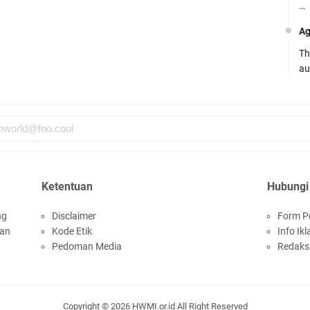
…
Ag
Th
au
Ca
Se
pe
Ro
Bi
Ketentuan
Hubungi
be
…
ng
Disclaimer
Form P
san
Kode Etik
Info Ikl
Fa
Pedoman Media
Redaks
su
.:
Ad
Copyright ©
2026
HWMI.or.id
All Right Reserved