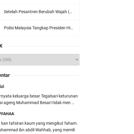
Setelah Pesantren Berubah Wajah (Dari NU Ke Wahabi)
Polisi Malaysia Tangkap Presiden Hizbut Tahrir Saat Konferensi Pers
K
ntar
izi
rnyata keluarga besar Tegalsari keturunan
ai ageng Muhammad Besari tidak men …
UYAHAA
u kan tafsiran kaum yang mengikut faham
hammad ibn abdil Wahhab, yang memili