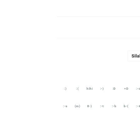
Sila
:)
:(
hihi
:-)
:D
=D
:-
:-s
(m)
8-)
:-t
:-b
b-(
:-