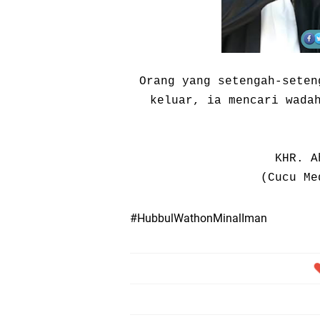
Orang yang setengah-seten
keluar, ia mencari wada
KHR. A
(Cucu Me
#HubbulWathonMinalIman