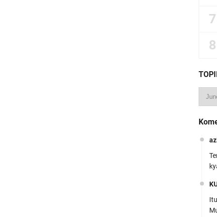
TOPI
Kome
az
Te
ky
K
It
Mu