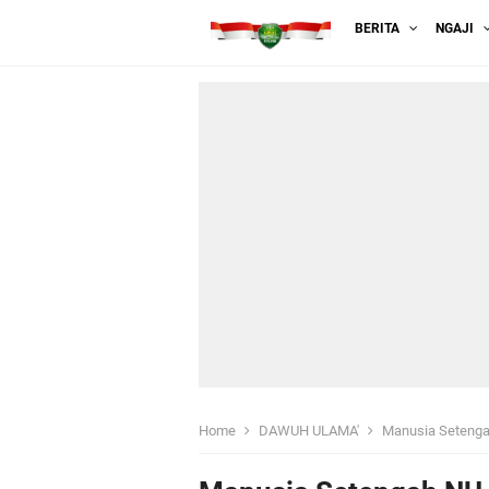
BERITA
NGAJI
Home
DAWUH ULAMA'
Manusia Seteng