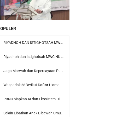
POPULER
RIYADHOH DAN ISTIGHOTSAH MWC NU LOWOKWARU Menyambut Muktamar NU ke-35, Meneguhkan Sanad Laku Para Muassis
Riyadhoh dan Istighotsah MWC NU Lowokwaru: Menguatkan Doa, Menjalin Ukhuwah Menyambut Muktamar NU ke-35
Jaga Marwah dan Kepercayaan Publik, Ratusan Guru Ngaji Kota Malang Serukan Deklarasi Ramah Anak
Waspadalah! Berikut Daftar Ulama Wahabi di Seluruh Dunia dan Karya-karyanya
PBNU Siapkan AI dan Ekosistem Digital "Satu Ranah Digital untuk Ulama", Siap Diluncurkan dalam Waktu Dekat!
Selain Libatkan Anak Dibawah Umur, Aksi Ganyang Komunis Jadi Sorotan Karena Ada Narasi Halal Sembelih Orang