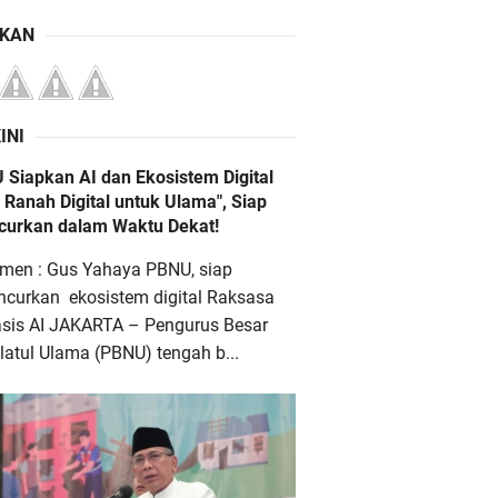
IKAN
INI
 Siapkan AI dan Ekosistem Digital
 Ranah Digital untuk Ulama", Siap
ncurkan dalam Waktu Dekat!
men : Gus Yahaya PBNU, siap
ncurkan ekosistem digital Raksasa
asis AI JAKARTA – Pengurus Besar
atul Ulama (PBNU) tengah b...