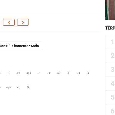
TER
kan tulis komentar Anda
d
;(
;-(
@-)
:P
:o
:>)
(o)
:p
(p)
#
=p~
x-)
(k)