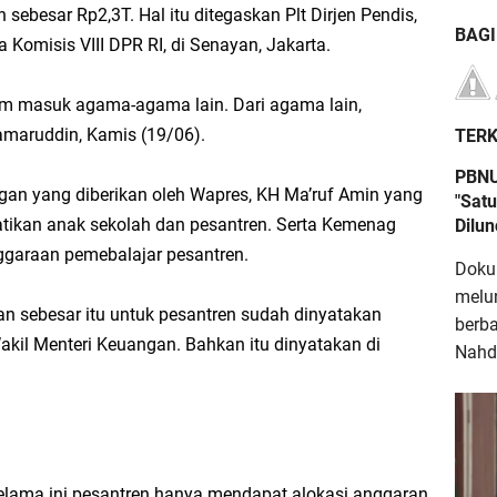
sebesar Rp2,3T. Hal itu ditegaskan Plt Dirjen Pendis,
BAG
Komisis VIII DPR RI, di Senayan, Jakarta.
belum masuk agama-agama lain. Dari agama lain,
amaruddin, Kamis (19/06).
TERK
PBNU
gan yang diberikan oleh Wapres, KH Ma’ruf Amin yang
"Satu
ikan anak sekolah dan pesantren. Serta Kemenag
Dilu
garaan pemebalajar pesantren.
Doku
melu
n sebesar itu untuk pesantren sudah dinyatakan
berb
akil Menteri Keuangan. Bahkan itu dinyatakan di
Nahdl
ma ini pesantren hanya mendapat alokasi anggaran