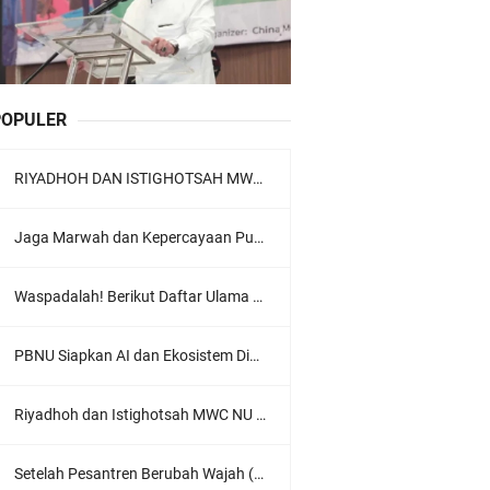
POPULER
RIYADHOH DAN ISTIGHOTSAH MWC NU LOWOKWARU Menyambut Muktamar NU ke-35, Meneguhkan Sanad Laku Para Muassis
Jaga Marwah dan Kepercayaan Publik, Ratusan Guru Ngaji Kota Malang Serukan Deklarasi Ramah Anak
Waspadalah! Berikut Daftar Ulama Wahabi di Seluruh Dunia dan Karya-karyanya
PBNU Siapkan AI dan Ekosistem Digital "Satu Ranah Digital untuk Ulama", Siap Diluncurkan dalam Waktu Dekat!
Riyadhoh dan Istighotsah MWC NU Lowokwaru: Menguatkan Doa, Menjalin Ukhuwah Menyambut Muktamar NU ke-35
Setelah Pesantren Berubah Wajah (Dari NU Ke Wahabi)