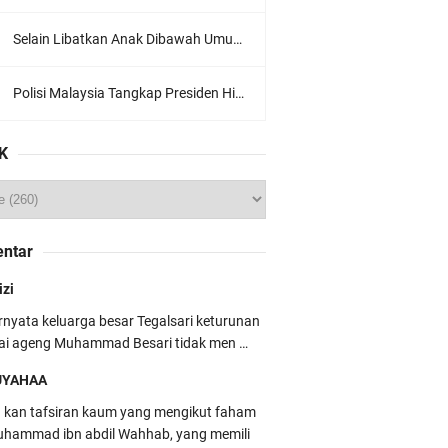
Selain Libatkan Anak Dibawah Umur, Aksi Ganyang Komunis Jadi Sorotan Karena Ada Narasi Halal Sembelih Orang
Polisi Malaysia Tangkap Presiden Hizbut Tahrir Saat Konferensi Pers
K
ntar
izi
rnyata keluarga besar Tegalsari keturunan
ai ageng Muhammad Besari tidak men …
UYAHAA
u kan tafsiran kaum yang mengikut faham
hammad ibn abdil Wahhab, yang memili