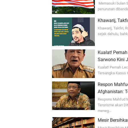
Memasuki bulan Se
penurunan dibandin
Khawarij, Takfi
Khawarij, Takfiri,
sejak dahulu, bahk
Kualat! Pernah
Sarwono Kini 
Kualat! Pernah Le
Tersangka Kasus K
Respon Mahfud
Afghanistan: T
Respons Mahfud MD
Terorisme akan Di
meneg…
Mesir Bersihka
Mesir Bersihkan Ma