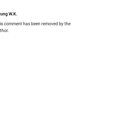
ung W.K.
is comment has been removed by the
thor.
kbas
ru banget... Tenang masih banyak peluang
rbedaan golong dari Islam. RASULULL …
biah Al Adawiyah
smillaah semoga pembuat artikel Alloh
rikan pemahaman yg benar ttg salafi wa
uzi Cihuyy
bhanallah
:.arifLewisape.::.
a sejumlah pertanyaan kepada Anda dan