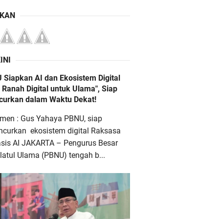
IKAN
INI
 Siapkan AI dan Ekosistem Digital
 Ranah Digital untuk Ulama", Siap
ncurkan dalam Waktu Dekat!
men : Gus Yahaya PBNU, siap
ncurkan ekosistem digital Raksasa
asis AI JAKARTA – Pengurus Besar
atul Ulama (PBNU) tengah b...