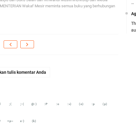
…
EMENTERIAN Wakaf Mesir meminta semua buku yang berhubungan
Ag
Th
au
Ca
Se
pe
Ro
kan tulis komentar Anda
Bi
be
…
Fa
d
;(
;-(
@-)
:P
:o
:>)
(o)
:p
(p)
su
#
=p~
x-)
(k)
.:
Ad