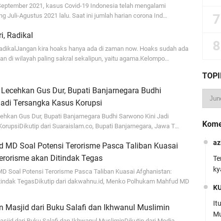
ptember 2021, kasus Covid-19 Indonesia telah mengalami
g Juli-Agustus 2021 lalu. Saat ini jumlah harian corona Ind…
ri, Radikal
 RadikalJangan kira hoaks hanya ada di zaman now. Hoaks sudah ada
an di wilayah paling sakral sekalipun, yaitu agama.Kelompo…
TOPI
 Lecehkan Gus Dur, Bupati Banjarnegara Budhi
Jadi Tersangka Kasus Korupsi
cehkan Gus Dur, Bupati Banjarnegara Budhi Sarwono Kini Jadi
Kome
orupsiDikutip dari Suaraislam.co, Bupati Banjarnegara, Jawa T…
az
 MD Soal Potensi Terorisme Pasca Taliban Kuasai
erorisme akan Ditindak Tegas
Te
ky
 Soal Potensi Terorisme Pasca Taliban Kuasai Afghanistan:
tindak TegasDikutip dari dakwahnu.id, Menko Polhukam Mahfud MD
K
It
n Masjid dari Buku Salafi dan Ikhwanul Muslimin
Mu
sjid dari Buku Salafi dan Ikhwanul MusliminDikutip dari Media