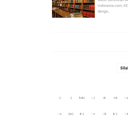
Indonesia.com, K
denga…
Sila
:)
:(
hihi
:-)
:D
=D
:-
:-s
(m)
8-)
:-t
:-b
b-(
:-