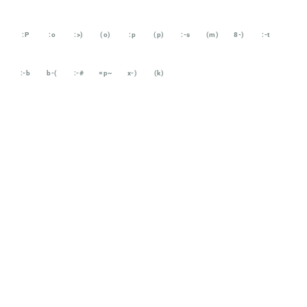
:P
:o
:>)
(o)
:p
(p)
:-s
(m)
8-)
:-t
:-b
b-(
:-#
=p~
x-)
(k)