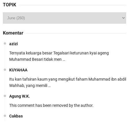
TOPIK
Komentar
azizi
Ternyata keluarga besar Tegalsari keturunan kyai ageng
Muhammad Besari tidak men …
KUYAHAA
Itu kan tafsiran kaum yang mengikut faham Muhammad ibn abdil
Wahhab, yang memili …
Agung W.K.
This comment has been removed by the author.
Cakbas
Seru banget... Tenang masih banyak peluang perbedaan golong