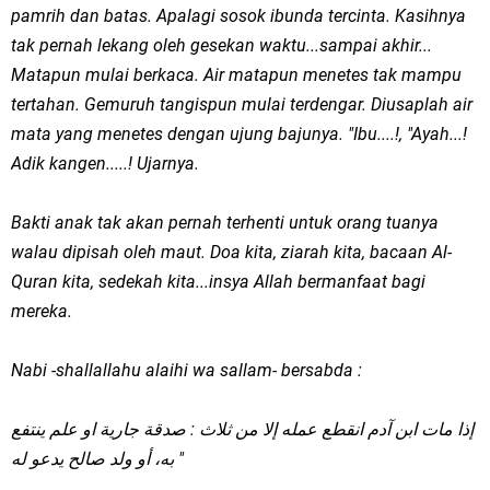
pamrih dan batas. Apalagi sosok ibunda tercinta. Kasihnya
tak pernah lekang oleh gesekan waktu...sampai akhir...
Matapun mulai berkaca. Air matapun menetes tak mampu
tertahan. Gemuruh tangispun mulai terdengar. Diusaplah air
mata yang menetes dengan ujung bajunya. "Ibu....!, "Ayah...!
Adik kangen.....! Ujarnya.
Bakti anak tak akan pernah terhenti untuk orang tuanya
walau dipisah oleh maut. Doa kita, ziarah kita, bacaan Al-
Quran kita, sedekah kita...insya Allah bermanfaat bagi
mereka.
Nabi -shallallahu alaihi wa sallam- bersabda :
إذا مات ابن آدم انقطع عمله إلا من ثلاث : صدقة جارية او علم ينتفع
به، أو ولد صالح يدعو له "
.