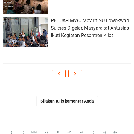
PETUAH MWC Ma'arif NU Lowokwaru
Sukses Digelar, Masyarakat Antusias
Ikuti Kegiatan Pesantren Kilat
Silakan tulis komentar Anda
:)
:(
hihi
:-)
:D
=D
:-d
;(
;-(
@-)