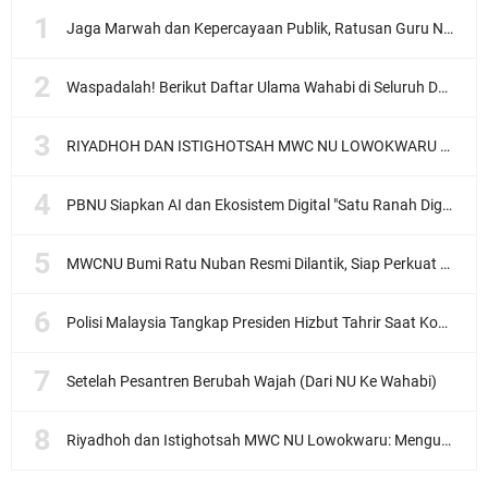
Jaga Marwah dan Kepercayaan Publik, Ratusan Guru Ngaji Kota Malang Serukan Deklarasi Ramah Anak
Waspadalah! Berikut Daftar Ulama Wahabi di Seluruh Dunia dan Karya-karyanya
RIYADHOH DAN ISTIGHOTSAH MWC NU LOWOKWARU Menyambut Muktamar NU ke-35, Meneguhkan Sanad Laku Para Muassis
PBNU Siapkan AI dan Ekosistem Digital "Satu Ranah Digital untuk Ulama", Siap Diluncurkan dalam Waktu Dekat!
MWCNU Bumi Ratu Nuban Resmi Dilantik, Siap Perkuat Organisasi dan Khidmat untuk Umat
Polisi Malaysia Tangkap Presiden Hizbut Tahrir Saat Konferensi Pers
Setelah Pesantren Berubah Wajah (Dari NU Ke Wahabi)
Riyadhoh dan Istighotsah MWC NU Lowokwaru: Menguatkan Doa, Menjalin Ukhuwah Menyambut Muktamar NU ke-35