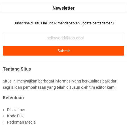
dari Islam. RASULULL …
Robiah Al Adawiyah
Bismillaah semoga pembuat artikel Alloh berikan pemahaman yg
Subscribe di situs ini untuk mendapatkan update berita terbaru
benar ttg salafi wa …
Fauzi Cihuyy
subhanallah
.::.arifLewisape.::.
Ada sejumlah pertanyaan kepada Anda dan jawablah dengan
Tentang Situs
jujur demi kebenaran Isl …
Situs ini menyajikan berbagai informasi yang berkualitas baik dari
...
segi isi dan pembahasan yang telah disusun oleh tim editor kami.
Bismillah.setelah membaca artikel ini, saya jadi semakin mantap
Ketentuan
mengikuti ust. K …
Disclaimer
Anonymous
Kode Etik
Gambling has been 1xbet half of} American history for tons of of
Pedoman Media
years now. Afte …