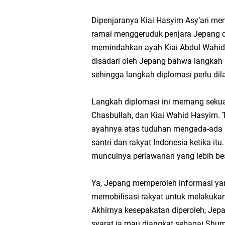
Dipenjaranya Kiai Hasyim Asy’ari mem
ramai menggeruduk penjara Jepang 
memindahkan ayah Kiai Abdul Wahid H
disadari oleh Jepang bahwa langkah
sehingga langkah diplomasi perlu dil
Langkah diplomasi ini memang sekua
Chasbullah, dan Kiai Wahid Hasyim.
ayahnya atas tuduhan mengada-ada 
santri dan rakyat Indonesia ketika it
munculnya perlawanan yang lebih bes
Ya, Jepang memperoleh informasi yan
memobilisasi rakyat untuk melakukan
Akhirnya kesepakatan diperoleh, Je
syarat ia mau diangkat sebagai Shu