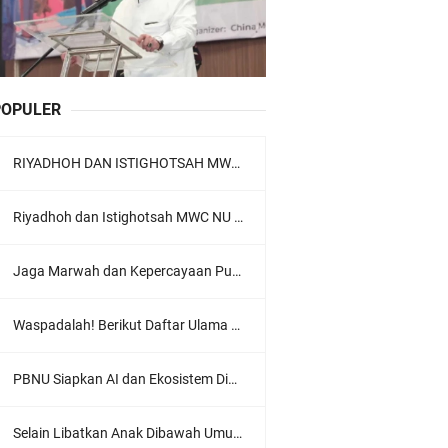
POPULER
RIYADHOH DAN ISTIGHOTSAH MWC NU LOWOKWARU Menyambut Muktamar NU ke-35, Meneguhkan Sanad Laku Para Muassis
Riyadhoh dan Istighotsah MWC NU Lowokwaru: Menguatkan Doa, Menjalin Ukhuwah Menyambut Muktamar NU ke-35
Jaga Marwah dan Kepercayaan Publik, Ratusan Guru Ngaji Kota Malang Serukan Deklarasi Ramah Anak
Waspadalah! Berikut Daftar Ulama Wahabi di Seluruh Dunia dan Karya-karyanya
PBNU Siapkan AI dan Ekosistem Digital "Satu Ranah Digital untuk Ulama", Siap Diluncurkan dalam Waktu Dekat!
Selain Libatkan Anak Dibawah Umur, Aksi Ganyang Komunis Jadi Sorotan Karena Ada Narasi Halal Sembelih Orang