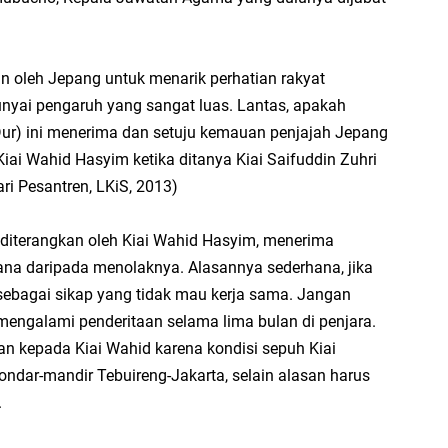
ja
...
kan oleh Jepang untuk menarik perhatian rakyat
Bi
nyai pengaruh yang sangat luas. Lantas, apakah
ja
r) ini menerima dan setuju kemauan penjajah Jepang
A
 Kiai Wahid Hasyim ketika ditanya Kiai Saifuddin Zuhri
Ga
ari Pesantren, LKiS, 2013)
hi
A
g diterangkan oleh Kiai Wahid Hasyim, menerima
It
sana daripada menolaknya. Alasannya sederhana, jika
fo
sebagai sikap yang tidak mau kerja sama. Jangan
mengalami penderitaan selama lima bulan di penjara.
iq
kan kepada Kiai Wahid karena kondisi sepuh Kiai
Se
dar-mandir Tebuireng-Jakarta, selain alasan harus
se
.
En
Ma