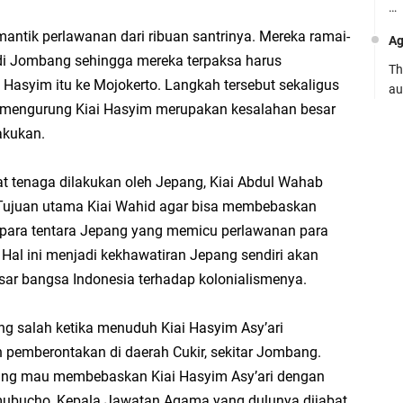
…
antik perlawanan dari ribuan santrinya. Mereka ramai-
Ag
di Jombang sehingga mereka terpaksa harus
Th
asyim itu ke Mojokerto. Langkah tersebut sekaligus
au
 mengurung Kiai Hasyim merupakan kesalahan besar
Ca
akukan.
Se
pe
t tenaga dilakukan oleh Jepang, Kiai Abdul Wahab
Ro
 Tujuan utama Kiai Wahid agar bisa membebaskan
para tentara Jepang yang memicu perlawanan para
Bi
be
u. Hal ini menjadi kekhawatiran Jepang sendiri akan
…
ar bangsa Indonesia terhadap kolonialismenya.
Fa
g salah ketika menuduh Kiai Hasyim Asy’ari
su
 pemberontakan di daerah Cukir, sekitar Jombang.
.:
pang mau membebaskan Kiai Hasyim Asy’ari dengan
Ad
mubucho, Kepala Jawatan Agama yang dulunya dijabat