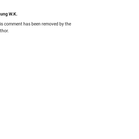
ung W.K.
is comment has been removed by the
thor.
kbas
ru banget... Tenang masih banyak peluang
rbedaan golong dari Islam. RASULULL …
biah Al Adawiyah
smillaah semoga pembuat artikel Alloh
rikan pemahaman yg benar ttg salafi wa
uzi Cihuyy
bhanallah
:.arifLewisape.::.
a sejumlah pertanyaan kepada Anda dan