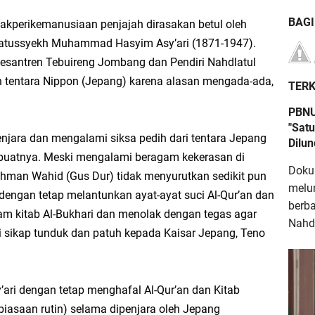
BAG
akperikemanusiaan penjajah dirasakan betul oleh
lratussyekh Muhammad Hasyim Asy’ari (1871-1947).
esantren Tebuireng Jombang dan Pendiri Nahdlatul
h tentara Nippon (Jepang) karena alasan mengada-ada,
TERK
.
PBNU
"Satu
njara dan mengalami siksa pedih dari tentara Jepang
Dilu
rbuatnya. Meski mengalami beragam kekerasan di
Doku
ahman Wahid (Gus Dur) tidak menyurutkan sedikit pun
melu
ngan tetap melantunkan ayat-ayat suci Al-Qur’an dan
berb
am kitab Al-Bukhari dan menolak dengan tegas agar
Nahdl
sikap tunduk dan patuh kepada Kaisar Jepang, Teno
’ari dengan tetap menghafal Al-Qur’an dan Kitab
ebiasaan rutin) selama dipenjara oleh Jepang