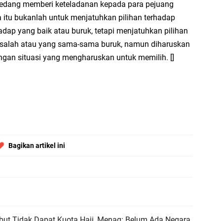
edang memberi keteladanan kepada para pejuang
di
 itu bukanlah untuk menjatuhkan pilihan terhadap
En
adap yang baik atau buruk, tetapi menjatuhkan pilihan
 salah atau yang sama-sama buruk, namun diharuskan
Aw
me
gan situasi yang mengharuskan untuk memilih. []
Ad
Ad
Us
Ri
ja
go
Bagikan artikel ini
but Tidak Dapat Kuota Haji, Menag: Belum Ada Negara