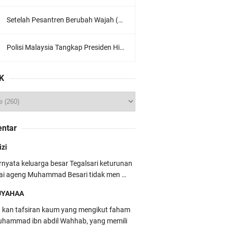
Setelah Pesantren Berubah Wajah (Dari NU Ke Wahabi)
Polisi Malaysia Tangkap Presiden Hizbut Tahrir Saat Konferensi Pers
K
ntar
izi
rnyata keluarga besar Tegalsari keturunan
ai ageng Muhammad Besari tidak men …
UYAHAA
u kan tafsiran kaum yang mengikut faham
hammad ibn abdil Wahhab, yang memili