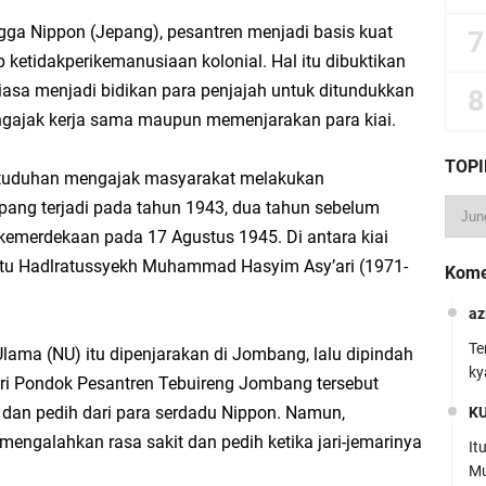
ga Nippon (Jepang), pesantren menjadi basis kuat
 ketidakperikemanusiaan kolonial. Hal itu dibuktikan
tiasa menjadi bidikan para penjajah untuk ditundukkan
ngajak kerja sama maupun memenjarakan para kiai.
TOPI
 tuduhan mengajak masyarakat melakukan
pang terjadi pada tahun 1943, dua tahun sebelum
emerdekaan pada 17 Agustus 1945. Di antara kiai
itu Hadlratussyekh Muhammad Hasyim Asy’ari (1971-
Kome
az
Te
lama (NU) itu dipenjarakan di Jombang, lalu dipindah
ky
iri Pondok Pesantren Tebuireng Jombang tersebut
dan pedih dari para serdadu Nippon. Namun,
K
mengalahkan rasa sakit dan pedih ketika jari-jemarinya
It
Mu