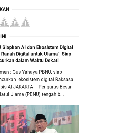
IKAN
INI
 Siapkan AI dan Ekosistem Digital
 Ranah Digital untuk Ulama", Siap
ncurkan dalam Waktu Dekat!
men : Gus Yahaya PBNU, siap
ncurkan ekosistem digital Raksasa
asis AI JAKARTA – Pengurus Besar
atul Ulama (PBNU) tengah b...