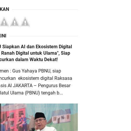
IKAN
INI
 Siapkan AI dan Ekosistem Digital
 Ranah Digital untuk Ulama", Siap
ncurkan dalam Waktu Dekat!
men : Gus Yahaya PBNU, siap
ncurkan ekosistem digital Raksasa
asis AI JAKARTA – Pengurus Besar
atul Ulama (PBNU) tengah b...