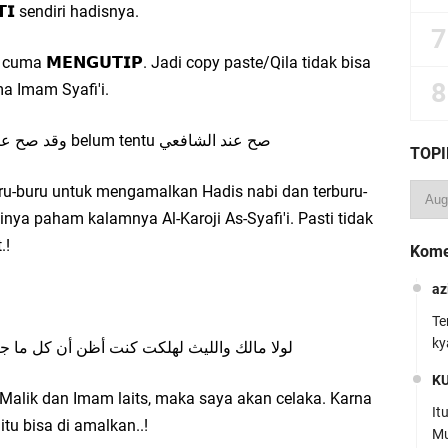
𝗧𝗜 sendiri hadisnya.
ma 𝗠𝗘𝗡𝗚𝗨𝗧𝗜𝗣. Jadi copy paste/Qila tidak bisa
a Imam Syafi'i.
Maka nya kata Al-Karoji As-Syafi'i وقد صح عندي belum tentu صح عند الشافعي
TOPI
ru-buru untuk mengamalkan Hadis nabi dan terburu-
nya paham kalamnya Al-Karoji As-Syafi'i. Pasti tidak
.!
Kome
az
Te
ky
ما جاء عن النبي صلى الله عليه وسلم يعمل به
K
alik dan Imam laits, maka saya akan celaka. Karna
It
tu bisa di amalkan..!
Mu