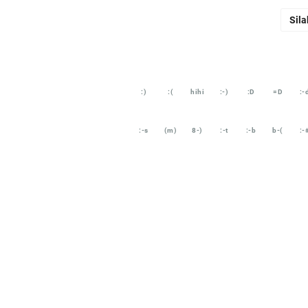
Sila
:)
:(
hihi
:-)
:D
=D
:-
:-s
(m)
8-)
:-t
:-b
b-(
:-