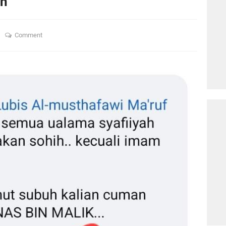
uh
n
Comment