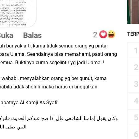
TER
h banyak arti, karna tidak semua orang yg pintar
para Ulama. Seandainya bisa memahami, pasti orang
semua. Buktinya cuma segelintir yg jadi Ulama..!
fi wahabi, menyalahkan orang yg ber qunut, karna
abila tidak shohih maka harus di tinggalkan.
dapatnya Al-Karoji As-Syafi'i
ﻭﻛﺎﻥ ﻳﻘﻮﻝ ﺇﻣﺎﻣﻨﺎ اﻟﺸﺎﻓﻌﻲ ﻗﺎﻝ ﺇﺫا ﺻﺢ ﻋﻨﺪﻛﻢ اﻟﺤﺪﻳﺚ ﻓﺎﺗﺮ
اﻟﻨﺒﻲ ﺻﻠﻰ اﻟ