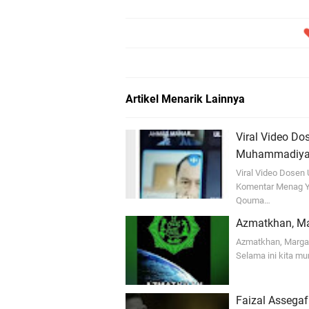
Artikel Menarik Lainnya
Viral Video Do
Muhammadiyah
Viral Video Dosen
Komentar Menag Ya
Qouma…
Azmatkhan, Ma
Azmatkhan, Marga 
Selama ini kita mu
Faizal Assegaf