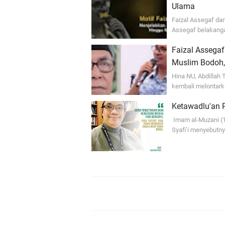
Ulama
Faizal Assegaf da
Assegaf belakanga
Faizal Assegaf
Muslim Bodoh,
Hina NU, Abdillah
kembali melontarka
Ketawadlu'an P
Imam al-Muzani (1
Syafi’i menyebutn