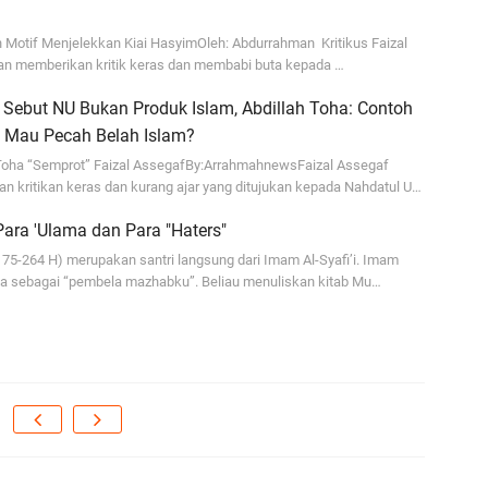
ja
n Motif Menjelekkan Kiai HasyimOleh: Abdurrahman Kritikus Faizal
...
n memberikan kritik keras dan membabi buta kepada …
Bi
 Sebut NU Bukan Produk Islam, Abdillah Toha: Contoh
ja
 Mau Pecah Belah Islam?
A
 Toha “Semprot” Faizal AssegafBy:ArrahmahnewsFaizal Assegaf
n kritikan keras dan kurang ajar yang ditujukan kepada Nahdatul U…
Ga
hi
ara 'Ulama dan Para "Haters"
A
75-264 H) merupakan santri langsung dari Imam Al-Syafi’i. Imam
ya sebagai “pembela mazhabku”. Beliau menuliskan kitab Mu…
It
fo
iq
Se
se
En
Ma