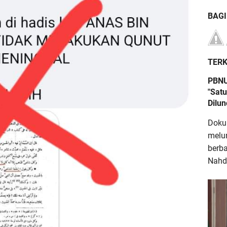
BAG
TERK
PBNU
"Satu
Dilu
Doku
melu
berb
Nahdl