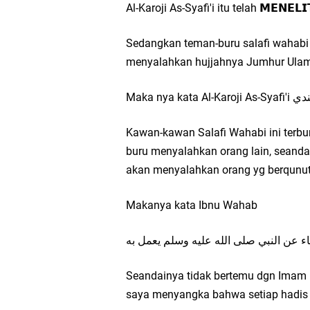
Al-Karoji As-Syafi'i itu telah 𝗠𝗘𝗡𝗘𝗟
Sedangkan teman-buru salafi wahabi cu
menyalahkan hujjahnya Jumhur Ulam
Kawan-kawan Salafi Wahabi ini terbu
buru menyalahkan orang lain, seandai
akan menyalahkan orang yg berqunut
Makanya kata Ibnu Wahab
لولا مالك والليث لهلكت كنت أظن أن كل 
Seandainya tidak bertemu dgn Imam M
saya menyangka bahwa setiap hadis i