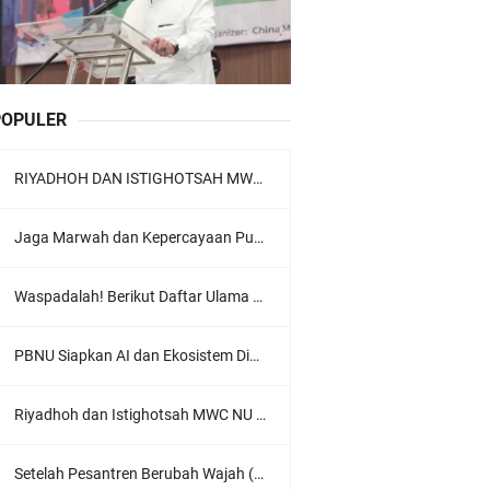
POPULER
RIYADHOH DAN ISTIGHOTSAH MWC NU LOWOKWARU Menyambut Muktamar NU ke-35, Meneguhkan Sanad Laku Para Muassis
Jaga Marwah dan Kepercayaan Publik, Ratusan Guru Ngaji Kota Malang Serukan Deklarasi Ramah Anak
Waspadalah! Berikut Daftar Ulama Wahabi di Seluruh Dunia dan Karya-karyanya
PBNU Siapkan AI dan Ekosistem Digital "Satu Ranah Digital untuk Ulama", Siap Diluncurkan dalam Waktu Dekat!
Riyadhoh dan Istighotsah MWC NU Lowokwaru: Menguatkan Doa, Menjalin Ukhuwah Menyambut Muktamar NU ke-35
Setelah Pesantren Berubah Wajah (Dari NU Ke Wahabi)