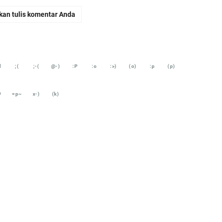
di
kan tulis komentar Anda
En
Aw
me
d
;(
;-(
@-)
:P
:o
:>)
(o)
:p
(p)
Ad
Ad
#
=p~
x-)
(k)
Us
Ri
ja
go