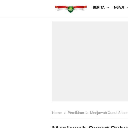
BERITA
NGAJI
Home
Pemikiran
Menjawab Qunut Subu