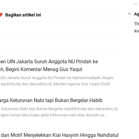
…
Ag
Bagikan artikel ini
Th
au
Ca
Se
pe
sen UIN Jakarta Suruh Anggota NU Pindah ke
, Begini Komentar Menag Gus Yaqut
Ro
 UIN Jakarta Suruh Anggota NU Pindah Ke Muhammadiyah, Begini
Bi
qutDikutip dari dakwahnu.id, Menteri Agama Gus Yaqut Cholil
be
…
rga Keturunan Nabi tapi Bukan Bergelar Habib
Fa
Keturunan Nabi tapi Bukan Bergelar HabibDikutip dari dakwahnu.id,
ngkin hanya tahu kalau gelar keturunan nabi atau dzuriah na…
su
.:
 dan Motif Menjelekkan Kiai Hasyim Hingga Nahdlatul
Ad