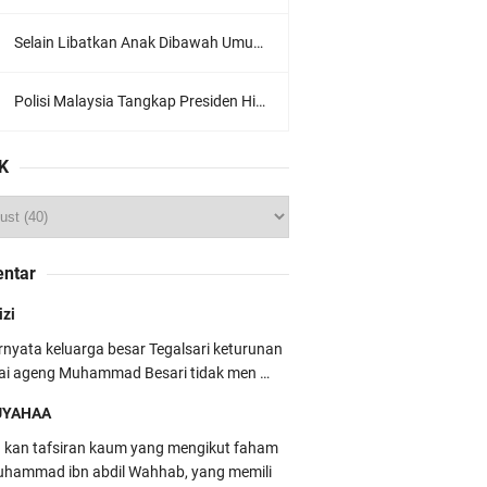
Selain Libatkan Anak Dibawah Umur, Aksi Ganyang Komunis Jadi Sorotan Karena Ada Narasi Halal Sembelih Orang
Polisi Malaysia Tangkap Presiden Hizbut Tahrir Saat Konferensi Pers
K
ntar
izi
rnyata keluarga besar Tegalsari keturunan
ai ageng Muhammad Besari tidak men …
UYAHAA
u kan tafsiran kaum yang mengikut faham
hammad ibn abdil Wahhab, yang memili