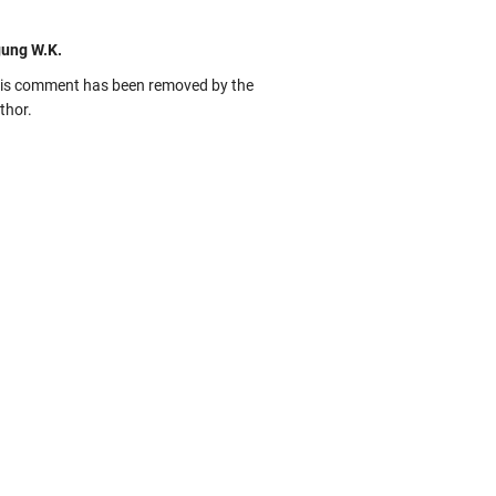
ung W.K.
is comment has been removed by the
thor.
kbas
ru banget... Tenang masih banyak peluang
rbedaan golong dari Islam. RASULULL …
biah Al Adawiyah
smillaah semoga pembuat artikel Alloh
rikan pemahaman yg benar ttg salafi wa
uzi Cihuyy
bhanallah
:.arifLewisape.::.
a sejumlah pertanyaan kepada Anda dan