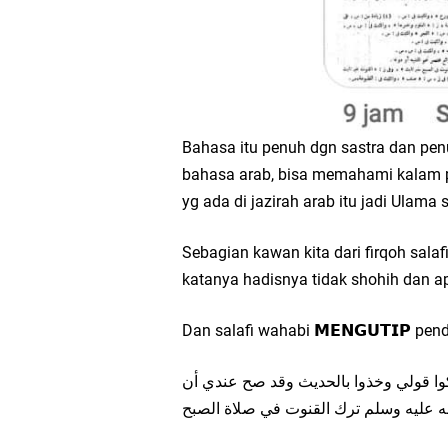
Bahasa itu penuh dgn sastra dan penu
bahasa arab, bisa memahami kalam 
yg ada di jazirah arab itu jadi Ulama 
Sebagian kawan kita dari firqoh sala
katanya hadisnya tidak shohih dan ap
Dan salafi wahabi 𝗠𝗘𝗡𝗚𝗨𝗧𝗜𝗣 pen
ﻛﻮا ﻗﻮﻟﻲ ﻭﺧﺬﻭا ﺑﺎﻟﺤﺪﻳﺚ ﻭﻗﺪ ﺻﺢ ﻋﻨﺪﻱ ﺃﻥ
ﻠﻪ ﻋﻠﻴﻪ ﻭﺳﻠﻢ ﺗﺮﻙ اﻟﻘﻨﻮﺕ ﻓﻲ ﺻﻼﺓ اﻟﺼﺒﺢ