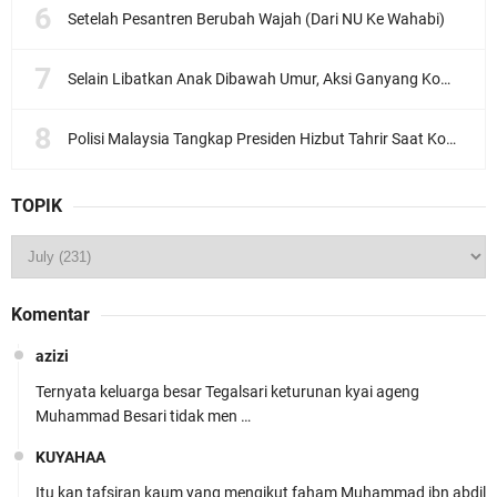
Setelah Pesantren Berubah Wajah (Dari NU Ke Wahabi)
Selain Libatkan Anak Dibawah Umur, Aksi Ganyang Komunis Jadi Sorotan Karena Ada Narasi Halal Sembelih Orang
Polisi Malaysia Tangkap Presiden Hizbut Tahrir Saat Konferensi Pers
TOPIK
Komentar
azizi
Ternyata keluarga besar Tegalsari keturunan kyai ageng
Muhammad Besari tidak men …
KUYAHAA
Itu kan tafsiran kaum yang mengikut faham Muhammad ibn abdil