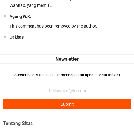
Wahhab, yang memili …
Agung W.K.
This comment has been removed by the author.
Cakbas
Seru banget... Tenang masih banyak peluang perbedaan golong
dari Islam. RASULULL …
Robiah Al Adawiyah
Bismillaah semoga pembuat artikel Alloh berikan pemahaman yg
Subscribe di situs ini untuk mendapatkan update berita terbaru
benar ttg salafi wa …
Fauzi Cihuyy
subhanallah
.::.arifLewisape.::.
Ada sejumlah pertanyaan kepada Anda dan jawablah dengan
Tentang Situs
jujur demi kebenaran Isl …