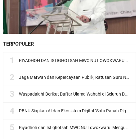
TERPOPULER
RIYADHOH DAN ISTIGHOTSAH MWC NU LOWOKWARU Menyambut Muktamar NU ke-35, Meneguhkan Sanad Laku Para Muassis
Jaga Marwah dan Kepercayaan Publik, Ratusan Guru Ngaji Kota Malang Serukan Deklarasi Ramah Anak
Waspadalah! Berikut Daftar Ulama Wahabi di Seluruh Dunia dan Karya-karyanya
PBNU Siapkan AI dan Ekosistem Digital "Satu Ranah Digital untuk Ulama", Siap Diluncurkan dalam Waktu Dekat!
Riyadhoh dan Istighotsah MWC NU Lowokwaru: Menguatkan Doa, Menjalin Ukhuwah Menyambut Muktamar NU ke-35