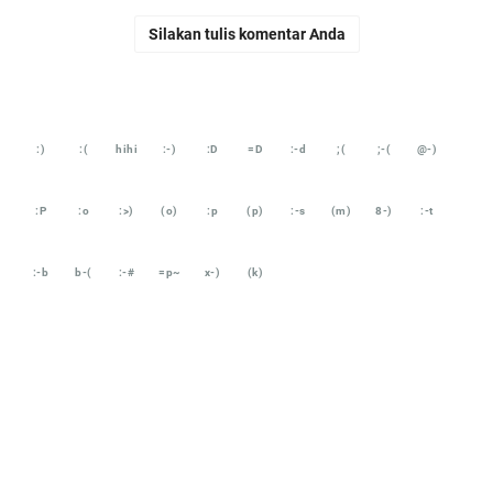
Silakan tulis komentar Anda
:)
:(
hihi
:-)
:D
=D
:-d
;(
;-(
@-)
:P
:o
:>)
(o)
:p
(p)
:-s
(m)
8-)
:-t
:-b
b-(
:-#
=p~
x-)
(k)