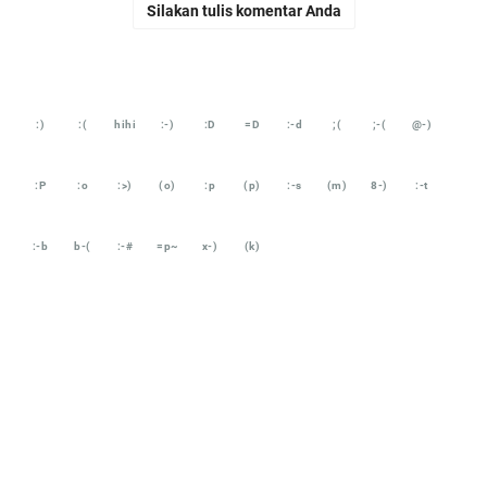
Silakan tulis komentar Anda
:)
:(
hihi
:-)
:D
=D
:-d
;(
;-(
@-)
:P
:o
:>)
(o)
:p
(p)
:-s
(m)
8-)
:-t
:-b
b-(
:-#
=p~
x-)
(k)