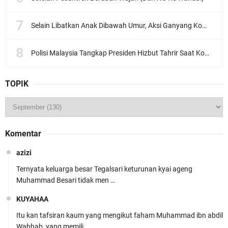
Selain Libatkan Anak Dibawah Umur, Aksi Ganyang Komunis Jadi Sorotan Karena Ada Narasi Halal Sembelih Orang
Polisi Malaysia Tangkap Presiden Hizbut Tahrir Saat Konferensi Pers
TOPIK
Komentar
azizi
Ternyata keluarga besar Tegalsari keturunan kyai ageng
Muhammad Besari tidak men …
KUYAHAA
Itu kan tafsiran kaum yang mengikut faham Muhammad ibn abdil
Wahhab, yang memili …