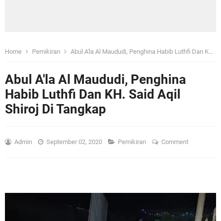
Home
Pemikiran
Abul A'la Al Maududi, Penghina Habib Luthfi Dan KH. Said Aqil Shiroj Di Tangkap
Abul A'la Al Maududi, Penghina
Habib Luthfi Dan KH. Said Aqil
Shiroj Di Tangkap
Admin
September 02, 2020
Pemikiran
Comment