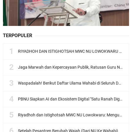
TERPOPULER
RIYADHOH DAN ISTIGHOTSAH MWC NU LOWOKWARU Menyambut Muktamar NU ke-35, Meneguhkan Sanad Laku Para Muassis
Jaga Marwah dan Kepercayaan Publik, Ratusan Guru Ngaji Kota Malang Serukan Deklarasi Ramah Anak
Waspadalah! Berikut Daftar Ulama Wahabi di Seluruh Dunia dan Karya-karyanya
PBNU Siapkan AI dan Ekosistem Digital "Satu Ranah Digital untuk Ulama", Siap Diluncurkan dalam Waktu Dekat!
Riyadhoh dan Istighotsah MWC NU Lowokwaru: Menguatkan Doa, Menjalin Ukhuwah Menyambut Muktamar NU ke-35
Setelah Pesantren Berubah Wajah (Dari NU Ke Wahabi)