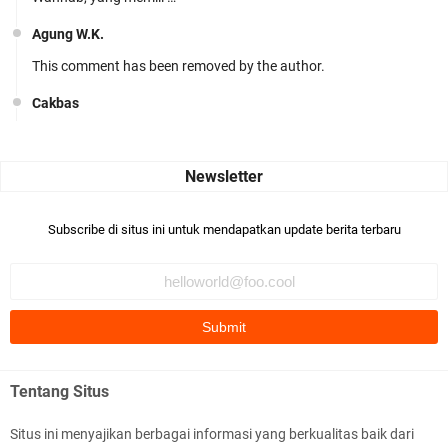
Agung W.K.
This comment has been removed by the author.
Cakbas
Seru banget... Tenang masih banyak peluang perbedaan golong
dari Islam. RASULULL …
Robiah Al Adawiyah
Bismillaah semoga pembuat artikel Alloh berikan pemahaman yg
Subscribe di situs ini untuk mendapatkan update berita terbaru
benar ttg salafi wa …
Fauzi Cihuyy
subhanallah
.::.arifLewisape.::.
Ada sejumlah pertanyaan kepada Anda dan jawablah dengan
Tentang Situs
jujur demi kebenaran Isl …
Situs ini menyajikan berbagai informasi yang berkualitas baik dari
...