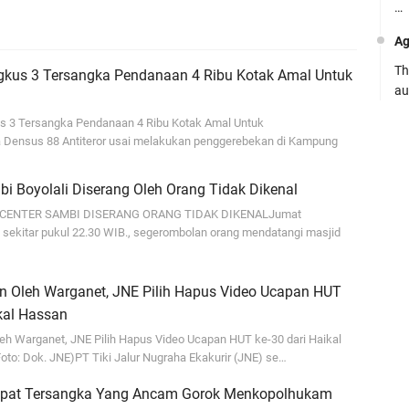
…
Ag
Th
gkus 3 Tersangka Pendanaan 4 Ribu Kotak Amal Untuk
au
s 3 Tersangka Pendanaan 4 Ribu Kotak Amal Untuk
Ca
 Densus 88 Antiteror usai melakukan penggerebekan di Kampung
Se
pe
i Boyolali Diserang Oleh Orang Tidak Dikenal
Ro
 CENTER SAMBI DISERANG ORANG TIDAK DIKENALJumat
 sekitar pukul 22.30 WIB., segerombolan orang mendatangi masjid
Bi
be
…
un Oleh Warganet, JNE Pilih Hapus Video Ucapan HUT
Fa
kal Hassan
su
leh Warganet, JNE Pilih Hapus Video Ucapan HUT ke-30 dari Haikal
Foto: Dok. JNE)PT Tiki Jalur Nugraha Ekakurir (JNE) se…
.:
mpat Tersangka Yang Ancam Gorok Menkopolhukam
Ad