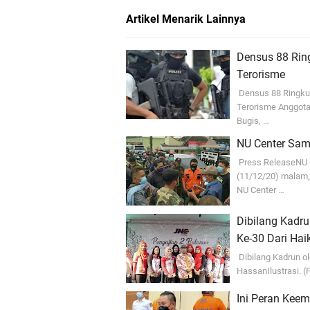
Artikel Menarik Lainnya
Densus 88 Rin
Terorisme
Densus 88 Ringku
Terorisme Anggota
Bugis, …
NU Center Samb
Press ReleaseNU
(11/12/20) malam,
NU Center …
Dibilang Kadr
Ke-30 Dari Hai
Dibilang Kadrun o
HassanIlustrasi. (
Ini Peran Kee