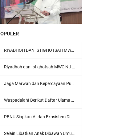
POPULER
RIYADHOH DAN ISTIGHOTSAH MWC NU LOWOKWARU Menyambut Muktamar NU ke-35, Meneguhkan Sanad Laku Para Muassis
Riyadhoh dan Istighotsah MWC NU Lowokwaru: Menguatkan Doa, Menjalin Ukhuwah Menyambut Muktamar NU ke-35
Jaga Marwah dan Kepercayaan Publik, Ratusan Guru Ngaji Kota Malang Serukan Deklarasi Ramah Anak
Waspadalah! Berikut Daftar Ulama Wahabi di Seluruh Dunia dan Karya-karyanya
PBNU Siapkan AI dan Ekosistem Digital "Satu Ranah Digital untuk Ulama", Siap Diluncurkan dalam Waktu Dekat!
Selain Libatkan Anak Dibawah Umur, Aksi Ganyang Komunis Jadi Sorotan Karena Ada Narasi Halal Sembelih Orang