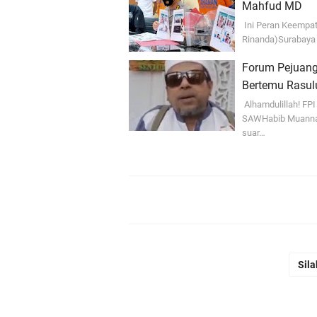
Mahfud MD
Ini Peran Keempat
Rinanda)Surabaya 
Forum Pejuang
Bertemu Rasul
Alhamdulillah! FP
SAWHabib Muannas
suar…
Sila