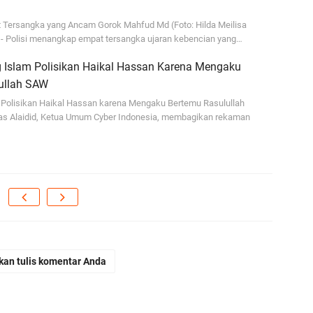
ja
 Tersangka yang Ancam Gorok Mahfud Md (Foto: Hilda Meilisa
...
- Polisi menangkap empat tersangka ujaran kebencian yang…
Bi
 Islam Polisikan Haikal Hassan Karena Mengaku
ja
ullah SAW
A
I Polisikan Haikal Hassan karena Mengaku Bertemu Rasulullah
 Alaidid, Ketua Umum Cyber Indonesia, membagikan rekaman
Ga
hi
A
It
fo
iq
Se
kan tulis komentar Anda
se
En
Ma