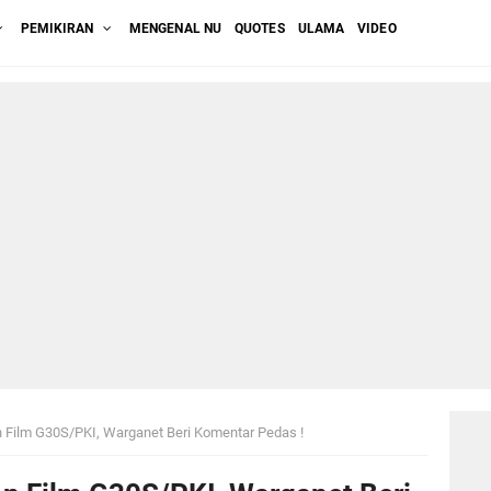
PEMIKIRAN
MENGENAL NU
QUOTES
ULAMA
VIDEO
 Film G30S/PKI, Warganet Beri Komentar Pedas !