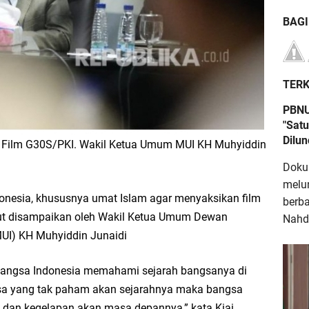
BAG
TERK
PBNU
"Satu
Dilu
Film G30S/PKI. Wakil Ketua Umum MUI KH Muhyiddin
Doku
melu
onesia, khususnya umat Islam agar menyaksikan film
berb
but disampaikan oleh Wakil Ketua Umum Dewan
Nahdl
MUI) KH Muhyiddin Junaidi
h bangsa Indonesia memahami sejarah bangsanya di
sa yang tak paham akan sejarahnya maka bangsa
i dan kegelapan akan masa depannya,” kata Kiai