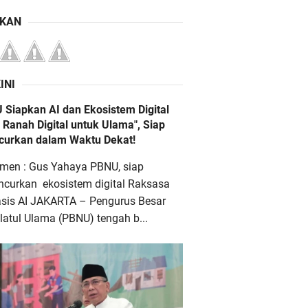
IKAN
INI
 Siapkan AI dan Ekosistem Digital
 Ranah Digital untuk Ulama", Siap
ncurkan dalam Waktu Dekat!
men : Gus Yahaya PBNU, siap
ncurkan ekosistem digital Raksasa
asis AI JAKARTA – Pengurus Besar
atul Ulama (PBNU) tengah b...