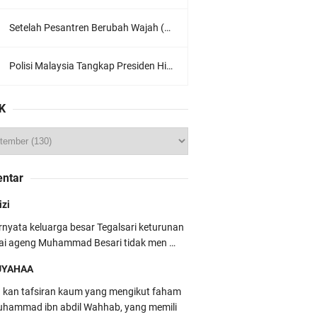
Setelah Pesantren Berubah Wajah (Dari NU Ke Wahabi)
Polisi Malaysia Tangkap Presiden Hizbut Tahrir Saat Konferensi Pers
K
ntar
izi
rnyata keluarga besar Tegalsari keturunan
ai ageng Muhammad Besari tidak men …
UYAHAA
u kan tafsiran kaum yang mengikut faham
hammad ibn abdil Wahhab, yang memili