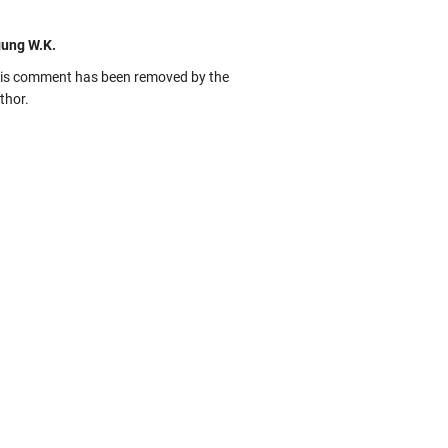
ung W.K.
is comment has been removed by the
thor.
kbas
ru banget... Tenang masih banyak peluang
rbedaan golong dari Islam. RASULULL …
biah Al Adawiyah
smillaah semoga pembuat artikel Alloh
rikan pemahaman yg benar ttg salafi wa
uzi Cihuyy
bhanallah
:.arifLewisape.::.
a sejumlah pertanyaan kepada Anda dan