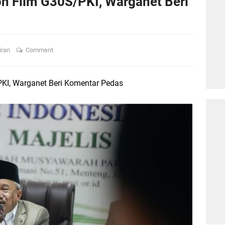
n Film G30S/PKI, Warganet Beri
iran
Comment
KI, Warganet Beri Komentar Pedas