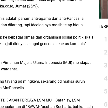
ka.co.id, Jumat (25/9).
s adalah paham anti-agama dan anti-Pancasila.
dan dilarang, tapi ideologinya masih tetap hidup.
TER
ke berbagai ormas dan organisasi sosial politik skala
n jati dirinya sebagai generasi penerus komunis,”
 Pimpinan Majelis Ulama Indonesia (MUI) mendapat
 warganet.
rang tayang pd mingkem, sekarang pd maksa suruh
un MrsRachelIn
DK AKAN PERCAYA LSM MUI | Saran sy, LSM
dh pengalaman di “BAWAH”asuhan Soeharto, bahkan sdh