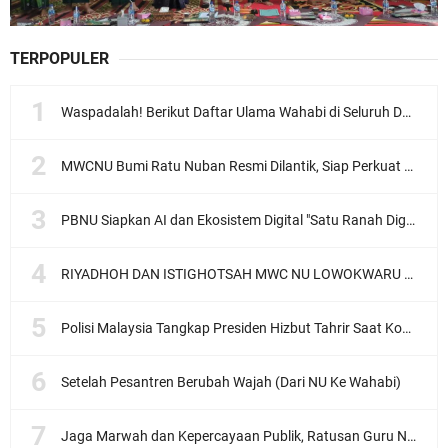
TERPOPULER
Waspadalah! Berikut Daftar Ulama Wahabi di Seluruh Dunia dan Karya-karyanya
MWCNU Bumi Ratu Nuban Resmi Dilantik, Siap Perkuat Organisasi dan Khidmat untuk Umat
PBNU Siapkan AI dan Ekosistem Digital "Satu Ranah Digital untuk Ulama", Siap Diluncurkan dalam Waktu Dekat!
RIYADHOH DAN ISTIGHOTSAH MWC NU LOWOKWARU Menyambut Muktamar NU ke-35, Meneguhkan Sanad Laku Para Muassis
Polisi Malaysia Tangkap Presiden Hizbut Tahrir Saat Konferensi Pers
Setelah Pesantren Berubah Wajah (Dari NU Ke Wahabi)
Jaga Marwah dan Kepercayaan Publik, Ratusan Guru Ngaji Kota Malang Serukan Deklarasi Ramah Anak