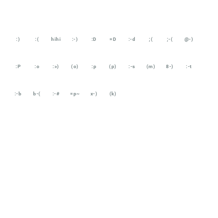
:)
:(
hihi
:-)
:D
=D
:-d
;(
;-(
@-)
:P
:o
:>)
(o)
:p
(p)
:-s
(m)
8-)
:-t
:-b
b-(
:-#
=p~
x-)
(k)