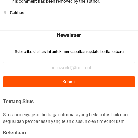
This comment has been removed by the author.
Cakbas
Seru banget... Tenang masih banyak peluang perbedaan golong
dari Islam. RASULULL …
Robiah Al Adawiyah
Bismillaah semoga pembuat artikel Alloh berikan pemahaman yg
Subscribe di situs ini untuk mendapatkan update berita terbaru
benar ttg salafi wa …
Fauzi Cihuyy
subhanallah
.::.arifLewisape.::.
Ada sejumlah pertanyaan kepada Anda dan jawablah dengan
Tentang Situs
jujur demi kebenaran Isl …
Situs ini menyajikan berbagai informasi yang berkualitas baik dari
...
segi isi dan pembahasan yang telah disusun oleh tim editor kami.
Bismillah.setelah membaca artikel ini, saya jadi semakin mantap
Ketentuan
mengikuti ust. K …