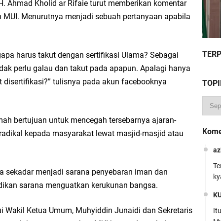
 Ahmad Kholid ar Rifaie turut memberikan komentar
n MUI. Menurutnya menjadi sebuah pertanyaan apabila
TER
apa harus takut dengan sertifikasi Ulama? Sebagai
idak perlu galau dan takut pada apapun. Apalagi hanya
kut disertifikasi?” tulisnya pada akun facebooknya
TOPI
amah bertujuan untuk mencegah tersebarnya ajaran-
Kome
adikal kepada masyarakat lewat masjid-masjid atau
az
Te
anya sekadar menjadi sarana penyebaran iman dan
ky
ijadikan sarana menguatkan kerukunan bangsa.
K
ui Wakil Ketua Umum, Muhyiddin Junaidi dan Sekretaris
It