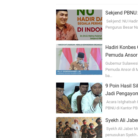
Sekjend PBNU:
Sekjend: NU Hadir
Pengurus Besar Na
Hadiri Konbes 
Pemuda Ansor
Gubernur Sulawesi
Pemuda Ansor di M
ba…
9 Poin Hasil 
Jadi Pengayo
Acara Istghatsah 
PBNU di Kantor PB
Syekh Ali Jab
Syekh Ali Jaber M
penusukan Syekh A