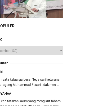
POPULER
K
ntar
izi
rnyata keluarga besar Tegalsari keturunan
ai ageng Muhammad Besari tidak men …
UYAHAA
u kan tafsiran kaum yang mengikut faham