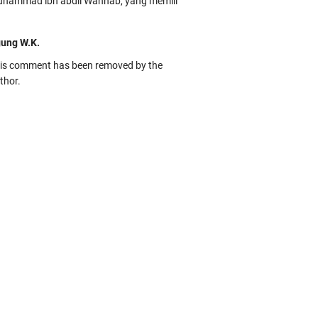
hammad ibn abdil Wahhab, yang memili
ung W.K.
is comment has been removed by the
thor.
kbas
ru banget... Tenang masih banyak peluang
rbedaan golong dari Islam. RASULULL …
biah Al Adawiyah
smillaah semoga pembuat artikel Alloh
rikan pemahaman yg benar ttg salafi wa
uzi Cihuyy
bhanallah
:.arifLewisape.::.