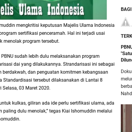
BAG
muddin mengkritisi keputusan Majelis Ulama Indonesia
ogram sertifikasi penceramah. Hal ini terjadi usai
TERK
 menolak program tersebut.
PBNU
"Satu
 PBNU sudah lebih dulu melaksanakan program
Dilu
risasi dai yang dilakukannya. Strandarisasi ini sebagai
Doku
am berdakwah, dan penguatan komitmen kebangsaan
melu
a Standardisasi tersebut dilaksanakan di Lantai 8
berb
i Selasa, 03 Maret 2020.
Nahdl
ntuk kulkas, giliran ada ide perlu sertifikasi ulama, ada
 paling dulu menolak,” tegas Kiai Ishomuddin melalui
homuddin.