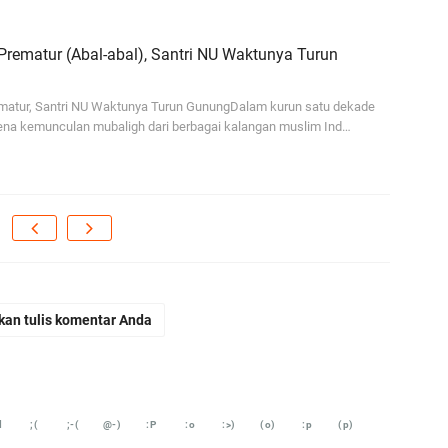
rematur (Abal-abal), Santri NU Waktunya Turun
matur, Santri NU Waktunya Turun GunungDalam kurun satu dekade
omena kemunculan mubaligh dari berbagai kalangan muslim Ind…
kan tulis komentar Anda
d
;(
;-(
@-)
:P
:o
:>)
(o)
:p
(p)