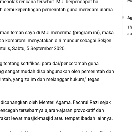
Mu
menolak rencana tersebut. MUI berpendapat hal
…
tah demi kepentingan pemerintah guna meredam ulama
Ag
Th
 teman-teman saya di MUI menerima (program ini), maka
au
npa kompromi menyatakan diri mundur sebagai Sekjen
Ca
rtulis, Sabtu, 5 September 2020.
Se
pe
 tentang sertifikasi para dai/penceramah guna
ng sangat mudah disalahgunakan oleh pemerintah dan
Ro
erintah, yang zalim dan melanggar hukum,” tegas
Bi
be
…
 dicanangkan oleh Menteri Agama, Fachrul Razi sejak
Fa
encegah tersebarnya ajaran-ajaran provokatif dan
su
kat lewat masjid-masjid atau tempat ibadah lainnya.
.: