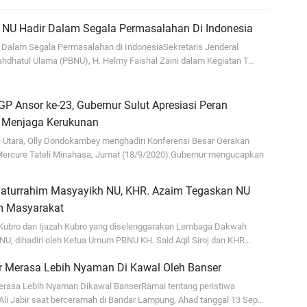
Ma
di
 NU Hadir Dalam Segala Permasalahan Di Indonesia
 Dalam Segala Permasalahan di IndonesiaSekretaris Jenderal
En
hdhatul Ulama (PBNU), H. Helmy Faishal Zaini dalam Kegiatan T…
Aw
me
GP Ansor ke-23, Gubernur Sulut Apresiasi Peran
Ad
 Menjaga Kerukunan
Ad
 Utara, Olly Dondokambey menghadiri Konferensi Besar Gerakan
Us
ercure Tateli Minahasa, Jumat (18/9/2020).Gubernur mengucapkan
Ri
Silaturrahim Masyayikh NU, KHR. Azaim Tegaskan NU
ja
m Masyarakat
go
Kubro dan Ijazah Kubro yang diselenggarakan Lembaga Dakwah
NU, dihadiri oleh Ketua Umum PBNU KH. Said Aqil Siroj dan KHR…
er Merasa Lebih Nyaman Di Kawal Oleh Banser
erasa Lebih Nyaman Dikawal BanserRamai tentang peristiwa
li Jabir saat berceramah di Bandar Lampung, Ahad tanggal 13 Sep…