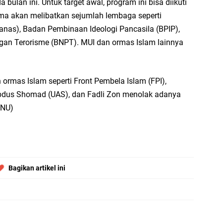
da bulan ini. Untuk target awal, program ini bisa diikuti
Ad
ja
a akan melibatkan sejumlah lembaga seperti
as), Badan Pembinaan Ideologi Pancasila (BPIP),
...
an Terorisme (BNPT). MUI dan ormas Islam lainnya
Bi
ja
A
ormas Islam seperti Front Pembela Islam (FPI),
Abdus Shomad (UAS), dan Fadli Zon menolak adanya
Ga
hi
hNU)
A
It
fo
Bagikan artikel ini
iq
Se
se
En