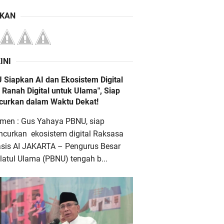
IKAN
INI
 Siapkan AI dan Ekosistem Digital
 Ranah Digital untuk Ulama", Siap
ncurkan dalam Waktu Dekat!
men : Gus Yahaya PBNU, siap
ncurkan ekosistem digital Raksasa
asis AI JAKARTA – Pengurus Besar
atul Ulama (PBNU) tengah b...