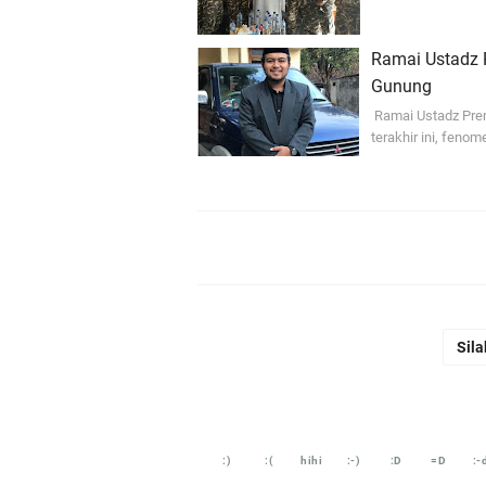
Ramai Ustadz P
Gunung
Ramai Ustadz Pre
terakhir ini, fen
Sila
:)
:(
hihi
:-)
:D
=D
:-