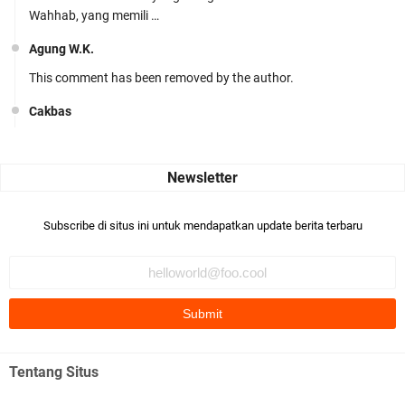
Wahhab, yang memili …
Agung W.K.
This comment has been removed by the author.
Cakbas
Seru banget... Tenang masih banyak peluang perbedaan golong
dari Islam. RASULULL …
Robiah Al Adawiyah
Bismillaah semoga pembuat artikel Alloh berikan pemahaman yg
Subscribe di situs ini untuk mendapatkan update berita terbaru
benar ttg salafi wa …
Fauzi Cihuyy
subhanallah
.::.arifLewisape.::.
Ada sejumlah pertanyaan kepada Anda dan jawablah dengan
Tentang Situs
jujur demi kebenaran Isl …