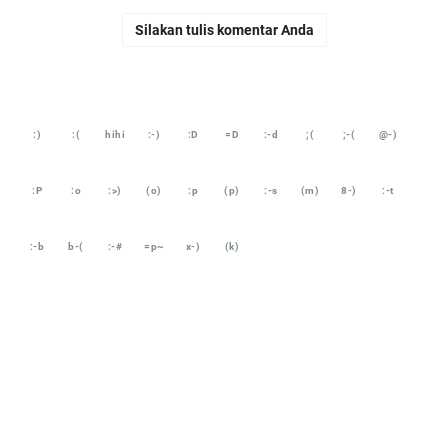
Silakan tulis komentar Anda
:)
:(
hihi
:-)
:D
=D
:-d
;(
;-(
@-)
:P
:o
:>)
(o)
:p
(p)
:-s
(m)
8-)
:-t
:-b
b-(
:-#
=p~
x-)
(k)