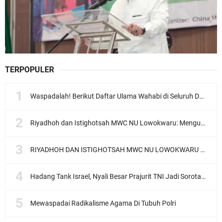
TERPOPULER
Waspadalah! Berikut Daftar Ulama Wahabi di Seluruh Dunia dan Karya-karyanya
Riyadhoh dan Istighotsah MWC NU Lowokwaru: Menguatkan Doa, Menjalin Ukhuwah Menyambut Muktamar NU ke-35
RIYADHOH DAN ISTIGHOTSAH MWC NU LOWOKWARU Menyambut Muktamar NU ke-35, Meneguhkan Sanad Laku Para Muassis
Hadang Tank Israel, Nyali Besar Prajurit TNI Jadi Sorotan Dunia
Mewaspadai Radikalisme Agama Di Tubuh Polri