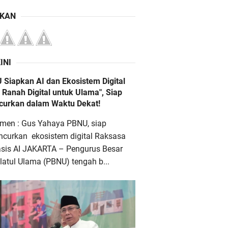
IKAN
INI
 Siapkan AI dan Ekosistem Digital
 Ranah Digital untuk Ulama", Siap
ncurkan dalam Waktu Dekat!
men : Gus Yahaya PBNU, siap
ncurkan ekosistem digital Raksasa
asis AI JAKARTA – Pengurus Besar
atul Ulama (PBNU) tengah b...