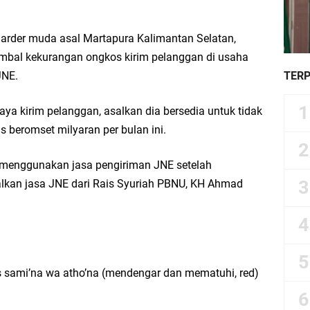
liarder muda asal Martapura Kalimantan Selatan,
al kekurangan ongkos kirim pelanggan di usaha
JNE.
TER
a kirim pelanggan, asalkan dia bersedia untuk tidak
 beromset milyaran per bulan ini.
menggunakan jasa pengiriman JNE setelah
kan jasa JNE dari Rais Syuriah PBNU, KH Ahmad
us sami’na wa atho’na (mendengar dan mematuhi, red)