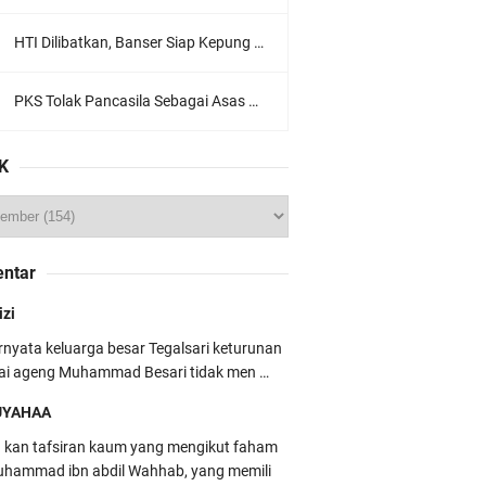
HTI Dilibatkan, Banser Siap Kepung Gedung Sate, Jawa Barat
PKS Tolak Pancasila Sebagai Asas Utama Ormas, Ini Komentar PBNU
K
ntar
izi
rnyata keluarga besar Tegalsari keturunan
ai ageng Muhammad Besari tidak men …
UYAHAA
u kan tafsiran kaum yang mengikut faham
hammad ibn abdil Wahhab, yang memili