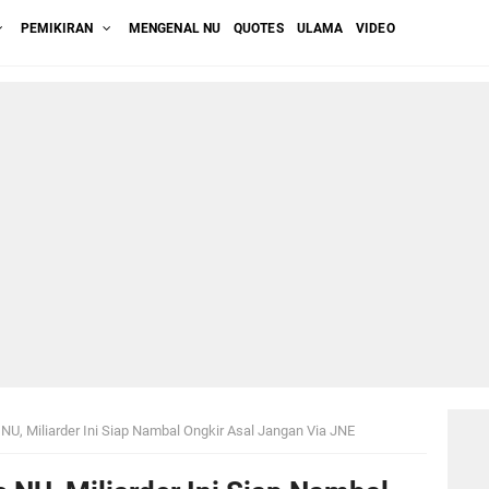
PEMIKIRAN
MENGENAL NU
QUOTES
ULAMA
VIDEO
 NU, Miliarder Ini Siap Nambal Ongkir Asal Jangan Via JNE