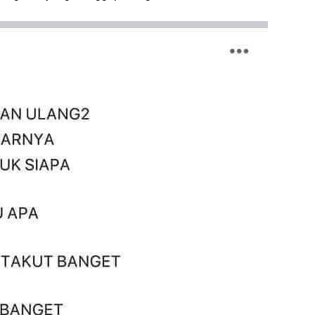
ja
...
Bi
ja
A
Ga
hi
A
It
fo
iq
Se
se
En
Ma