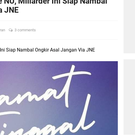
 NU, Miliarder Ini Siap Nambal
a JNE
ran
3 comments
 Ini Siap Nambal Ongkir Asal Jangan Via JNE