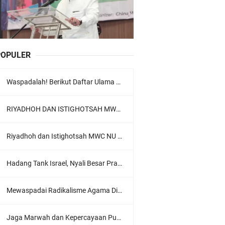
POPULER
Waspadalah! Berikut Daftar Ulama Wahabi di Seluruh Dunia dan Karya-karyanya
RIYADHOH DAN ISTIGHOTSAH MWC NU LOWOKWARU Menyambut Muktamar NU ke-35, Meneguhkan Sanad Laku Para Muassis
Riyadhoh dan Istighotsah MWC NU Lowokwaru: Menguatkan Doa, Menjalin Ukhuwah Menyambut Muktamar NU ke-35
Hadang Tank Israel, Nyali Besar Prajurit TNI Jadi Sorotan Dunia
Mewaspadai Radikalisme Agama Di Tubuh Polri
Jaga Marwah dan Kepercayaan Publik, Ratusan Guru Ngaji Kota Malang Serukan Deklarasi Ramah Anak