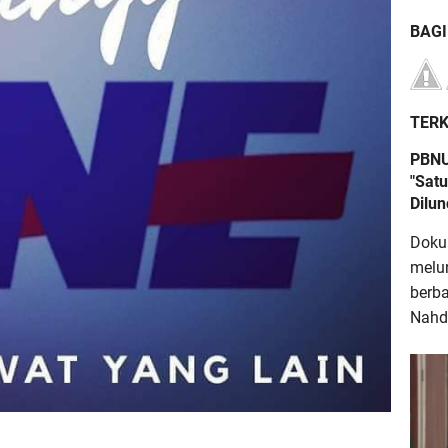
BAG
TERK
PBNU
"Satu
Dilu
Doku
melu
berb
Nahdl