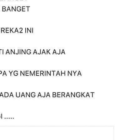
di
En
Aw
me
Ad
Ad
Us
Ri
ja
go