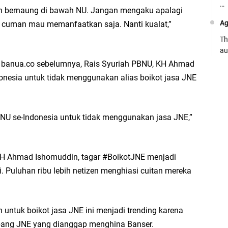
…
usah bernaung di bawah NU. Jangan mengaku apalagi
Ag
 cuman mau memanfaatkan saja. Nanti kualat,”
Th
au
 banua.co sebelumnya, Rais Syuriah PBNU, KH Ahmad
Ca
nesia untuk tidak menggunakan alias boikot jasa JNE
Se
.
pe
Ro
NU se-Indonesia untuk tidak menggunakan jasa JNE,”
Bi
be
…
KH Ahmad Ishomuddin, tagar #BoikotJNE menjadi
 ini. Puluhan ribu lebih netizen menghiasi cuitan mereka
Fa
su
.:
 untuk boikot jasa JNE ini menjadi trending karena
abang JNE yang dianggap menghina Banser.
Ad