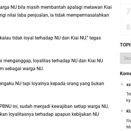
arga NU bila masih membantah apalagi melawan Kiai
gi nilai laba penjualan, ia tidak mempermasalahkan
lau tidak loyal terhadap NU dan Kiai NU,” tegas
TOPI
i menganggap, loyalitas terhadap NU dan Kiai NU
aim sebagai warga NU.
Kome
engaku NU tapi loyalnya kepada orang yang bukan
az
Te
ky
NU ini, sudah menjadi kewajiban setiap warga NU,
K
kan loyalitasnya terhadap apapun kebijakan NU
It
Mu