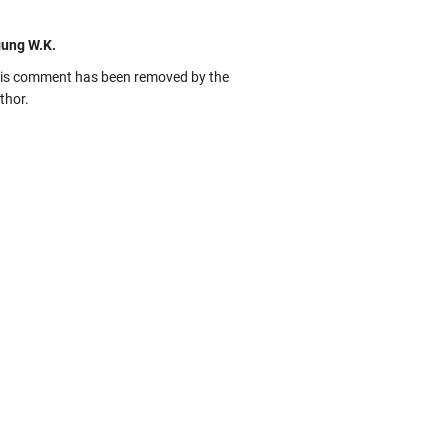
ung W.K.
is comment has been removed by the
thor.
kbas
ru banget... Tenang masih banyak peluang
rbedaan golong dari Islam. RASULULL …
biah Al Adawiyah
smillaah semoga pembuat artikel Alloh
rikan pemahaman yg benar ttg salafi wa
uzi Cihuyy
bhanallah
:.arifLewisape.::.
a sejumlah pertanyaan kepada Anda dan