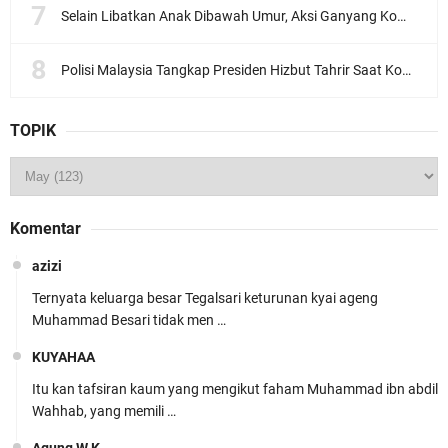
Selain Libatkan Anak Dibawah Umur, Aksi Ganyang Komunis Jadi Sorotan Karena Ada Narasi Halal Sembelih Orang
Polisi Malaysia Tangkap Presiden Hizbut Tahrir Saat Konferensi Pers
TOPIK
Komentar
azizi
Ternyata keluarga besar Tegalsari keturunan kyai ageng
Muhammad Besari tidak men …
KUYAHAA
Itu kan tafsiran kaum yang mengikut faham Muhammad ibn abdil
Wahhab, yang memili …