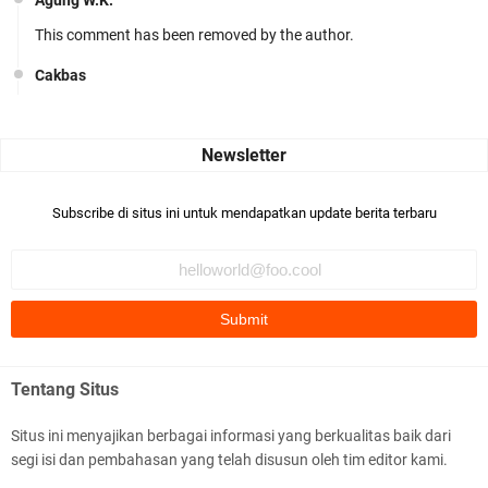
Agung W.K.
This comment has been removed by the author.
Cakbas
Seru banget... Tenang masih banyak peluang perbedaan golong
dari Islam. RASULULL …
Robiah Al Adawiyah
Bismillaah semoga pembuat artikel Alloh berikan pemahaman yg
Subscribe di situs ini untuk mendapatkan update berita terbaru
benar ttg salafi wa …
Fauzi Cihuyy
subhanallah
.::.arifLewisape.::.
Ada sejumlah pertanyaan kepada Anda dan jawablah dengan
Tentang Situs
jujur demi kebenaran Isl …
Situs ini menyajikan berbagai informasi yang berkualitas baik dari
...
segi isi dan pembahasan yang telah disusun oleh tim editor kami.
Bismillah.setelah membaca artikel ini, saya jadi semakin mantap