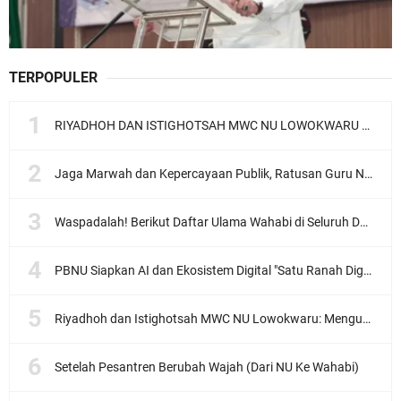
TERPOPULER
RIYADHOH DAN ISTIGHOTSAH MWC NU LOWOKWARU Menyambut Muktamar NU ke-35, Meneguhkan Sanad Laku Para Muassis
Jaga Marwah dan Kepercayaan Publik, Ratusan Guru Ngaji Kota Malang Serukan Deklarasi Ramah Anak
Waspadalah! Berikut Daftar Ulama Wahabi di Seluruh Dunia dan Karya-karyanya
PBNU Siapkan AI dan Ekosistem Digital "Satu Ranah Digital untuk Ulama", Siap Diluncurkan dalam Waktu Dekat!
Riyadhoh dan Istighotsah MWC NU Lowokwaru: Menguatkan Doa, Menjalin Ukhuwah Menyambut Muktamar NU ke-35
Setelah Pesantren Berubah Wajah (Dari NU Ke Wahabi)