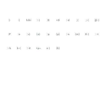
:)
:(
hihi
:-)
:D
=D
:-d
;(
;-(
@-)
:P
:o
:>)
(o)
:p
(p)
:-s
(m)
8-)
:-t
:-b
b-(
:-#
=p~
x-)
(k)