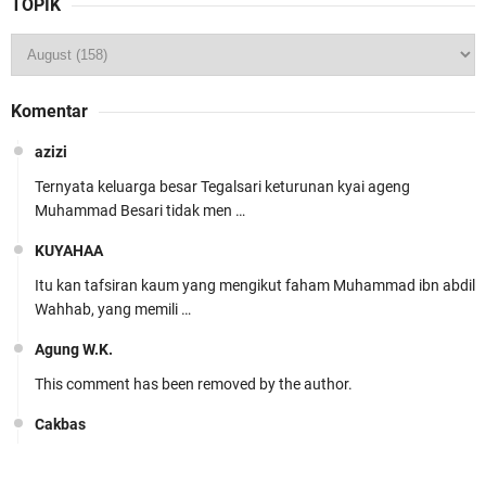
TOPIK
Komentar
azizi
Ternyata keluarga besar Tegalsari keturunan kyai ageng
Muhammad Besari tidak men …
KUYAHAA
Itu kan tafsiran kaum yang mengikut faham Muhammad ibn abdil
Wahhab, yang memili …
Agung W.K.
This comment has been removed by the author.
Cakbas
Seru banget... Tenang masih banyak peluang perbedaan golong
dari Islam. RASULULL …