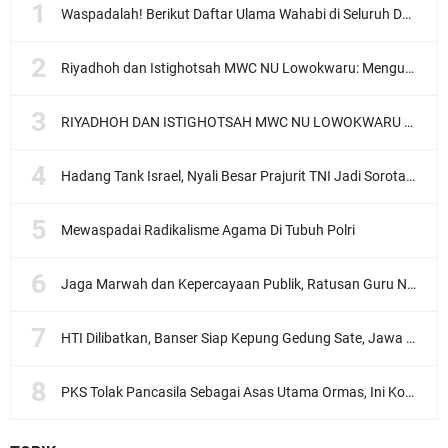
Waspadalah! Berikut Daftar Ulama Wahabi di Seluruh Dunia dan Karya-karyanya
Riyadhoh dan Istighotsah MWC NU Lowokwaru: Menguatkan Doa, Menjalin Ukhuwah Menyambut Muktamar NU ke-35
RIYADHOH DAN ISTIGHOTSAH MWC NU LOWOKWARU Menyambut Muktamar NU ke-35, Meneguhkan Sanad Laku Para Muassis
Hadang Tank Israel, Nyali Besar Prajurit TNI Jadi Sorotan Dunia
Mewaspadai Radikalisme Agama Di Tubuh Polri
Jaga Marwah dan Kepercayaan Publik, Ratusan Guru Ngaji Kota Malang Serukan Deklarasi Ramah Anak
HTI Dilibatkan, Banser Siap Kepung Gedung Sate, Jawa Barat
PKS Tolak Pancasila Sebagai Asas Utama Ormas, Ini Komentar PBNU