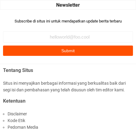
Robiah Al Adawiyah
Bismillaah semoga pembuat artikel Alloh berikan pemahaman yg
Subscribe di situs ini untuk mendapatkan update berita terbaru
benar ttg salafi wa …
Fauzi Cihuyy
subhanallah
.::.arifLewisape.::.
Ada sejumlah pertanyaan kepada Anda dan jawablah dengan
Tentang Situs
jujur demi kebenaran Isl …
Situs ini menyajikan berbagai informasi yang berkualitas baik dari
...
segi isi dan pembahasan yang telah disusun oleh tim editor kami.
Bismillah.setelah membaca artikel ini, saya jadi semakin mantap
Ketentuan
mengikuti ust. K …
Disclaimer
Anonymous
Kode Etik
Gambling has been 1xbet half of} American history for tons of of
Pedoman Media
years now. Afte …