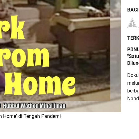
BAG
TERK
PBNU
"Satu
Dilu
Doku
melu
berb
Nahdl
om Home' di Tengah Pandemi