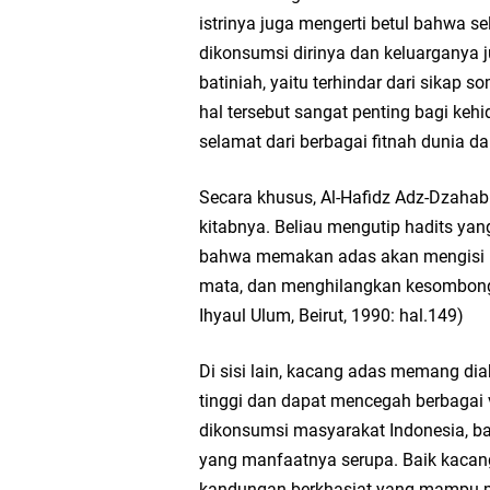
istrinya juga mengerti betul bahwa 
dikonsumsi dirinya dan keluarganya 
batiniah, yaitu terhindar dari sikap
hal tersebut sangat penting bagi ke
selamat dari berbagai fitnah dunia da
Secara khusus, Al-Hafidz Adz-Dzaha
kitabnya. Beliau mengutip hadits ya
bahwa memakan adas akan mengisi ha
mata, dan menghilangkan kesombonga
Ihyaul Ulum, Beirut, 1990: hal.149)
Di sisi lain, kacang adas memang di
tinggi dan dapat mencegah berbagai 
dikonsumsi masyarakat Indonesia, b
yang manfaatnya serupa. Baik kacan
kandungan berkhasiat yang mampu me