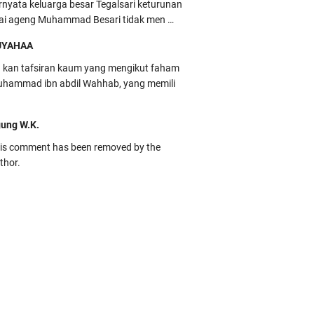
rnyata keluarga besar Tegalsari keturunan
ai ageng Muhammad Besari tidak men …
UYAHAA
u kan tafsiran kaum yang mengikut faham
hammad ibn abdil Wahhab, yang memili
ung W.K.
is comment has been removed by the
thor.
kbas
ru banget... Tenang masih banyak peluang
rbedaan golong dari Islam. RASULULL …
biah Al Adawiyah
smillaah semoga pembuat artikel Alloh
rikan pemahaman yg benar ttg salafi wa