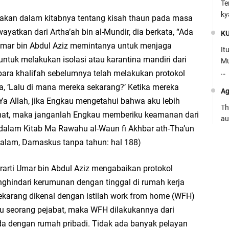
Te
ky
takan dalam kitabnya tentang kisah thaun pada masa
ayatkan dari Artha’ah bin al-Mundir, dia berkata, “Ada
K
mar bin Abdul Aziz memintanya untuk menjaga
It
tuk melakukan isolasi atau karantina mandiri dari
Mu
…
ara khalifah sebelumnya telah melakukan protokol
a, ‘Lalu di mana mereka sekarang?’ Ketika mereka
Ag
Ya Allah, jika Engkau mengetahui bahwa aku lebih
Th
iamat, maka janganlah Engkau memberiku keamanan dari
au
m dalam Kitab Ma Rawahu al-Waun fi Akhbar ath-Tha’un
Ca
 Qalam, Damaskus tanpa tahun: hal 188)
Se
pe
rarti Umar bin Abdul Aziz mengabaikan protokol
nghindari kerumunan dengan tinggal di rumah kerja
Ro
sekarang dikenal dengan istilah work from home (WFH)
Bi
iau seorang pejabat, maka WFH dilakukannya dari
be
a dengan rumah pribadi. Tidak ada banyak pelayan
…