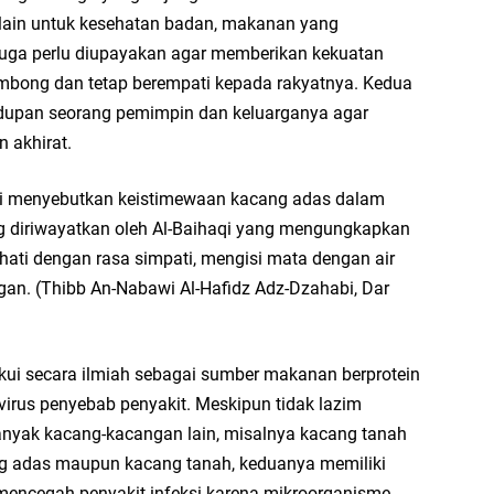
iq
selain untuk kesehatan badan, makanan yang
Se
juga perlu diupayakan agar memberikan kekuatan
se
 sombong dan tetap berempati kepada rakyatnya. Kedua
hidupan seorang pemimpin dan keluarganya agar
En
n akhirat.
Ma
di
bi menyebutkan keistimewaan kacang adas dalam
En
ng diriwayatkan oleh Al-Baihaqi yang mengungkapkan
Aw
ti dengan rasa simpati, mengisi mata dengan air
me
n. (Thibb An-Nabawi Al-Hafidz Adz-Dzahabi, Dar
Ad
Ad
Us
akui secara ilmiah sebagai sumber makanan berprotein
virus penyebab penyakit. Meskipun tidak lazim
Ri
anyak kacang-kacangan lain, misalnya kacang tanah
ja
g adas maupun kacang tanah, keduanya memiliki
go
ncegah penyakit infeksi karena mikroorganisme,