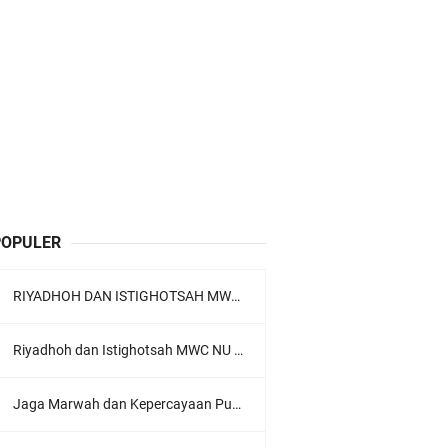
POPULER
RIYADHOH DAN ISTIGHOTSAH MWC NU LOWOKWARU Menyambut Muktamar NU ke-35, Meneguhkan Sanad Laku Para Muassis
Riyadhoh dan Istighotsah MWC NU Lowokwaru: Menguatkan Doa, Menjalin Ukhuwah Menyambut Muktamar NU ke-35
Jaga Marwah dan Kepercayaan Publik, Ratusan Guru Ngaji Kota Malang Serukan Deklarasi Ramah Anak