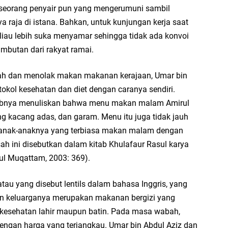
 seorang penyair pun yang mengerumuni sambil
Fa
aja di istana. Bahkan, untuk kunjungan kerja saat
su
eliau lebih suka menyamar sehingga tidak ada konvoi
.:
butan dari rakyat ramai.
Ad
gah dan menolak makan makanan kerajaan, Umar bin
ja
okol kesehatan dan diet dengan caranya sendiri.
...
abnya menuliskan bahwa menu makan malam Amirul
Bi
ing kacang adas, dan garam. Menu itu juga tidak jauh
ja
n anak-anaknya yang terbiasa makan malam dengan
A
ah ini disebutkan dalam kitab Khulafaur Rasul karya
Ga
ul Muqattam, 2003: 369).
hi
au yang disebut lentils dalam bahasa Inggris, yang
A
an keluarganya merupakan makanan bergizi yang
It
kesehatan lahir maupun batin. Pada masa wabah,
fo
ngan harga yang terjangkau. Umar bin Abdul Aziz dan