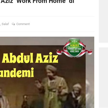
 Aziz "Work From Home" di
n
,
Salaf
Comment