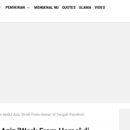
PEMIKIRAN
MENGENAL NU
QUOTES
ULAMA
VIDEO
in Abdul Aziz "Work From Home" di Tengah Pandemi