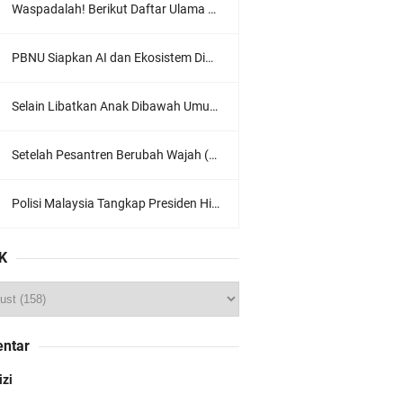
Waspadalah! Berikut Daftar Ulama Wahabi di Seluruh Dunia dan Karya-karyanya
PBNU Siapkan AI dan Ekosistem Digital "Satu Ranah Digital untuk Ulama", Siap Diluncurkan dalam Waktu Dekat!
Selain Libatkan Anak Dibawah Umur, Aksi Ganyang Komunis Jadi Sorotan Karena Ada Narasi Halal Sembelih Orang
Setelah Pesantren Berubah Wajah (Dari NU Ke Wahabi)
Polisi Malaysia Tangkap Presiden Hizbut Tahrir Saat Konferensi Pers
K
ntar
izi