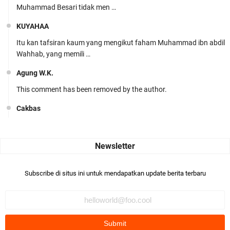
Muhammad Besari tidak men …
KUYAHAA
Itu kan tafsiran kaum yang mengikut faham Muhammad ibn abdil
Wahhab, yang memili …
Agung W.K.
This comment has been removed by the author.
Cakbas
Seru banget... Tenang masih banyak peluang perbedaan golong
dari Islam. RASULULL …
Robiah Al Adawiyah
Bismillaah semoga pembuat artikel Alloh berikan pemahaman yg
Subscribe di situs ini untuk mendapatkan update berita terbaru
benar ttg salafi wa …
Fauzi Cihuyy
subhanallah