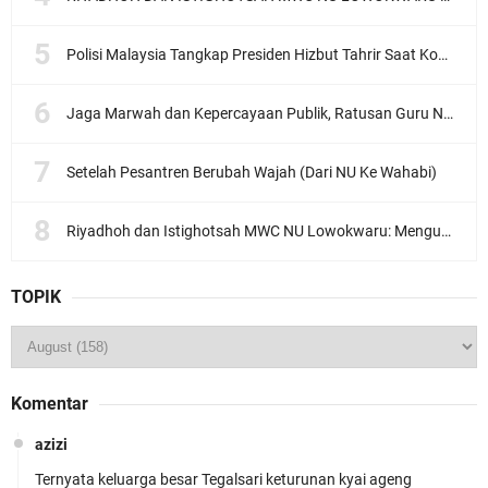
Polisi Malaysia Tangkap Presiden Hizbut Tahrir Saat Konferensi Pers
Jaga Marwah dan Kepercayaan Publik, Ratusan Guru Ngaji Kota Malang Serukan Deklarasi Ramah Anak
Setelah Pesantren Berubah Wajah (Dari NU Ke Wahabi)
Riyadhoh dan Istighotsah MWC NU Lowokwaru: Menguatkan Doa, Menjalin Ukhuwah Menyambut Muktamar NU ke-35
TOPIK
Komentar
azizi
Ternyata keluarga besar Tegalsari keturunan kyai ageng