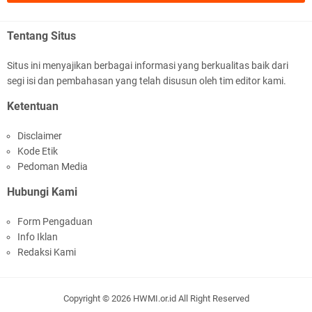
.::.arifLewisape.::.
Ada sejumlah pertanyaan kepada Anda dan jawablah dengan
Tentang Situs
jujur demi kebenaran Isl …
Situs ini menyajikan berbagai informasi yang berkualitas baik dari
...
segi isi dan pembahasan yang telah disusun oleh tim editor kami.
Bismillah.setelah membaca artikel ini, saya jadi semakin mantap
Ketentuan
mengikuti ust. K …
Disclaimer
Anonymous
Kode Etik
Gambling has been 1xbet half of} American history for tons of of
Pedoman Media
years now. Afte …
Hubungi Kami
Anonymous
Form Pengaduan
It has proved a key customer retention tool for sports activities
Info Iklan
guide operator …
Redaksi Kami
iqbal ramadhan
Sedih bacanya. Yang nulis belum baca sejarah. Hiks hiks hiks
Copyright ©
2026
HWMI.or.id
All Right Reserved
English QUALITY Service