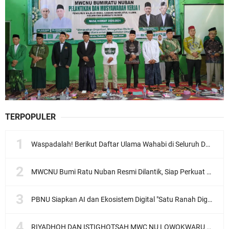
TERPOPULER
Waspadalah! Berikut Daftar Ulama Wahabi di Seluruh Dunia dan Karya-karyanya
MWCNU Bumi Ratu Nuban Resmi Dilantik, Siap Perkuat Organisasi dan Khidmat untuk Umat
PBNU Siapkan AI dan Ekosistem Digital "Satu Ranah Digital untuk Ulama", Siap Diluncurkan dalam Waktu Dekat!
RIYADHOH DAN ISTIGHOTSAH MWC NU LOWOKWARU Menyambut Muktamar NU ke-35, Meneguhkan Sanad Laku Para Muassis