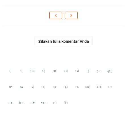
Silakan tulis komentar Anda
:)
:(
hihi
:-)
:D
=D
:-d
;(
;-(
@-)
:P
:o
:>)
(o)
:p
(p)
:-s
(m)
8-)
:-t
:-b
b-(
:-#
=p~
x-)
(k)