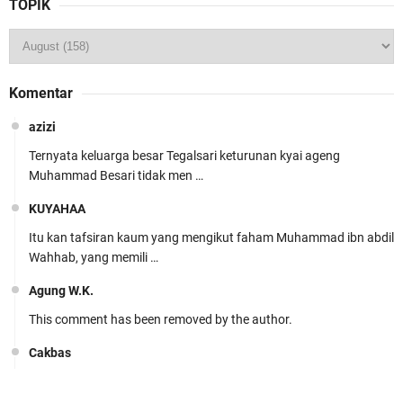
TOPIK
Komentar
azizi
Ternyata keluarga besar Tegalsari keturunan kyai ageng
Muhammad Besari tidak men …
KUYAHAA
Itu kan tafsiran kaum yang mengikut faham Muhammad ibn abdil
Wahhab, yang memili …
Agung W.K.
This comment has been removed by the author.
Cakbas
Seru banget... Tenang masih banyak peluang perbedaan golong
dari Islam. RASULULL …