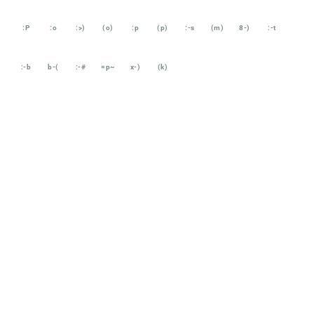
:P
:o
:>)
(o)
:p
(p)
:-s
(m)
8-)
:-t
:-b
b-(
:-#
=p~
x-)
(k)