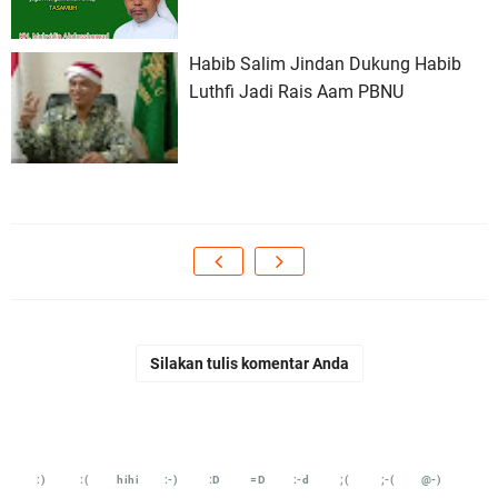
Habib Salim Jindan Dukung Habib
Luthfi Jadi Rais Aam PBNU
Silakan tulis komentar Anda
:)
:(
hihi
:-)
:D
=D
:-d
;(
;-(
@-)