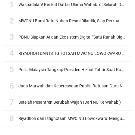
Waspadalah! Berikut Daftar Ulama Wahabi di Seluruh Dunia dan Karya-karyanya
MWCNU Bumi Ratu Nuban Resmi Dilantik, Siap Perkuat Organisasi dan Khidmat untuk Umat
PBNU Siapkan AI dan Ekosistem Digital "Satu Ranah Digital untuk Ulama", Siap Diluncurkan dalam Waktu Dekat!
RIYADHOH DAN ISTIGHOTSAH MWC NU LOWOKWARU Menyambut Muktamar NU ke-35, Meneguhkan Sanad Laku Para Muassis
Polisi Malaysia Tangkap Presiden Hizbut Tahrir Saat Konferensi Pers
Jaga Marwah dan Kepercayaan Publik, Ratusan Guru Ngaji Kota Malang Serukan Deklarasi Ramah Anak
Setelah Pesantren Berubah Wajah (Dari NU Ke Wahabi)
Riyadhoh dan Istighotsah MWC NU Lowokwaru: Menguatkan Doa, Menjalin Ukhuwah Menyambut Muktamar NU ke-35