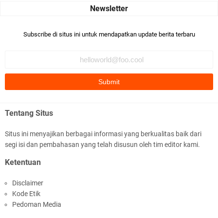
Robiah Al Adawiyah
Bismillaah semoga pembuat artikel Alloh berikan pemahaman yg
Subscribe di situs ini untuk mendapatkan update berita terbaru
benar ttg salafi wa …
Fauzi Cihuyy
subhanallah
.::.arifLewisape.::.
Ada sejumlah pertanyaan kepada Anda dan jawablah dengan
Tentang Situs
jujur demi kebenaran Isl …
Situs ini menyajikan berbagai informasi yang berkualitas baik dari
...
segi isi dan pembahasan yang telah disusun oleh tim editor kami.
Bismillah.setelah membaca artikel ini, saya jadi semakin mantap
Ketentuan
mengikuti ust. K …
Disclaimer
Anonymous
Kode Etik
Gambling has been 1xbet half of} American history for tons of of
Pedoman Media
years now. Afte …