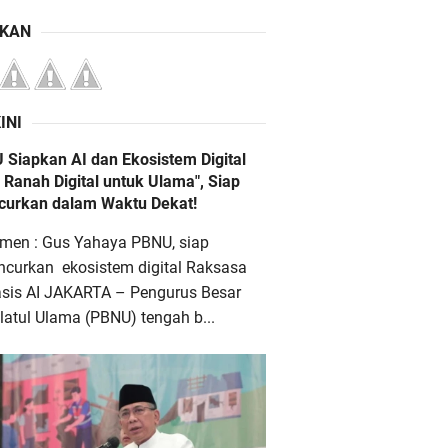
IKAN
INI
 Siapkan AI dan Ekosistem Digital
 Ranah Digital untuk Ulama", Siap
ncurkan dalam Waktu Dekat!
men : Gus Yahaya PBNU, siap
ncurkan ekosistem digital Raksasa
asis AI JAKARTA – Pengurus Besar
atul Ulama (PBNU) tengah b...