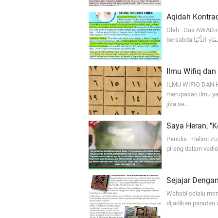
Aqidah Kontrad
Oleh : Gus AWADin
Ilmu Wifiq da
ILMU WIFIQ DAN H
merupakan ilmu ya
jika se…
Saya Heran, "K
Penulis : Halimi 
pirang dalam vedio
Sejajar Denga
Wahabi selalu meny
dijadikan panutan