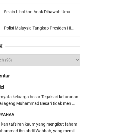
Selain Libatkan Anak Dibawah Umur, Aksi Ganyang Komunis Jadi Sorotan Karena Ada Narasi Halal Sembelih Orang
Polisi Malaysia Tangkap Presiden Hizbut Tahrir Saat Konferensi Pers
K
ntar
izi
rnyata keluarga besar Tegalsari keturunan
ai ageng Muhammad Besari tidak men …
UYAHAA
u kan tafsiran kaum yang mengikut faham
hammad ibn abdil Wahhab, yang memili