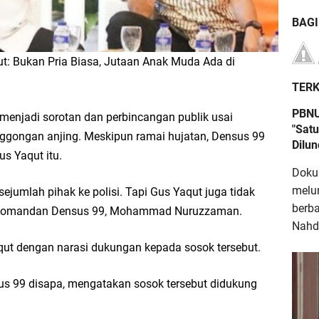
BAG
: Bukan Pria Biasa, Jutaan Anak Muda Ada di
TERK
PBNU
menjadi sorotan dan perbincangan publik usai
"Satu
gongan anjing. Meskipun ramai hujatan, Densus 99
Dilu
s Yaqut itu.
Doku
melu
ejumlah pihak ke polisi. Tapi Gus Yaqut juga tidak
berb
ri Komandan Densus 99, Mohammad Nuruzzaman.
Nahdl
t dengan narasi dukungan kepada sosok tersebut.
s 99 disapa, mengatakan sosok tersebut didukung