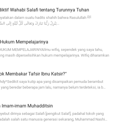
ja
iktif Wahabi Salafi tentang Turunnya Tuhan
...
yatakan dalam suatu hadits shahih bahwa Rasulullah ﷺ
bersabda:يَنْزِلُ رَبُّنَا تَبَارَكَ وَتَعَالَى كُلَّ لَيْلَةٍ إِلَى السَّمَاءِ الدُّنْيَا…
Bi
ja
A
n Hukum Mempelajarinya
UKUM MEMPELAJARINYAIlmu wifiq, sependek yang saya tahu,
Ga
ng masih diperselisihkan hukum mempelajarinya. Wifiq diharamkan
hi
A
ok Membakar Tafsir Ibnu Katsir?"
It
Zuhdy*Sedikit saya kutip apa yang disampaikan pemuda berambut
fo
 yang beredar beberapa jam lalu, namanya belum terdeteksi, ia b…
iq
Se
n Imam-imam Muhadditsin
se
ebut dirinya sebagai Salafi [pengikut Salaf], padahal tokoh yang
En
 adalah salah satu manusia generasi sekarang, Muhammad Nashi…
Ma