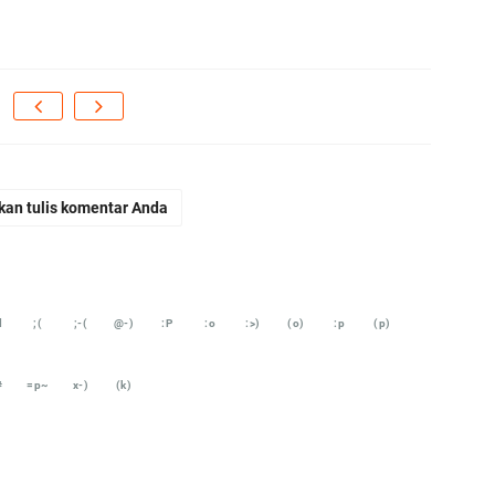
di
En
Aw
me
Ad
Ad
kan tulis komentar Anda
Us
Ri
ja
go
d
;(
;-(
@-)
:P
:o
:>)
(o)
:p
(p)
#
=p~
x-)
(k)