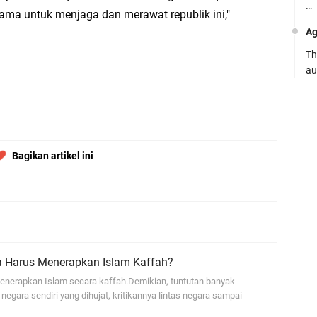
…
sama untuk menjaga dan merawat republik ini,"
Ag
Th
au
Ca
Se
pe
Bagikan artikel ini
Ro
Bi
be
…
Fa
 Harus Menerapkan Islam Kaffah?
su
menerapkan Islam secara kaffah.Demikian, tuntutan banyak
.:
negara sendiri yang dihujat, kritikannya lintas negara sampai
Ad