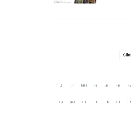
Sila
:)
:(
hihi
:-)
:D
=D
:-
:-s
(m)
8-)
:-t
:-b
b-(
:-