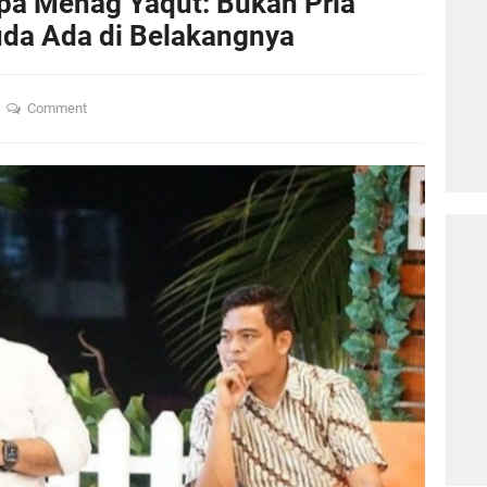
pa Menag Yaqut: Bukan Pria
uda Ada di Belakangnya
Comment