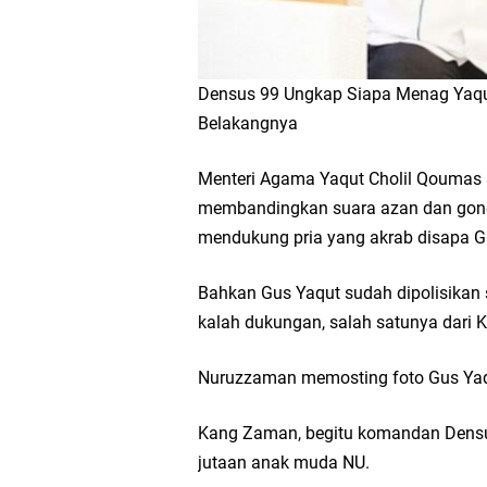
Densus 99 Ungkap Siapa Menag Yaqut
Belakangnya
Menteri Agama Yaqut Cholil Qoumas 
membandingkan suara azan dan gong
mendukung pria yang akrab disapa Gu
Bahkan Gus Yaqut sudah dipolisikan s
kalah dukungan, salah satunya da
Nuruzzaman memosting foto Gus Yaqu
Kang Zaman, begitu komandan Densu
jutaan anak muda NU.