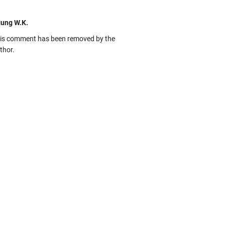
ung W.K.
is comment has been removed by the
thor.
kbas
ru banget... Tenang masih banyak peluang
rbedaan golong dari Islam. RASULULL …
biah Al Adawiyah
smillaah semoga pembuat artikel Alloh
rikan pemahaman yg benar ttg salafi wa
uzi Cihuyy
bhanallah
:.arifLewisape.::.
a sejumlah pertanyaan kepada Anda dan