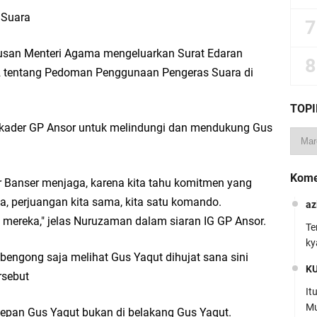
 Suara
san Menteri Agama mengeluarkan Surat Edaran
 tentang Pedoman Penggunaan Pengeras Suara di
TOPI
 kader GP Ansor untuk melindungi dan mendukung Gus
Kome
er Banser menjaga, karena kita tahu komitmen yang
a, perjuangan kita sama, kita satu komando.
az
mereka," jelas Nuruzaman dalam siaran IG GP Ansor.
Te
ky
bengong saja melihat Gus Yaqut dihujat sana sini
K
rsebut
It
Mu
 depan Gus Yaqut bukan di belakang Gus Yaqut.