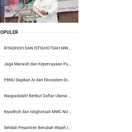
POPULER
RIYADHOH DAN ISTIGHOTSAH MWC NU LOWOKWARU Menyambut Muktamar NU ke-35, Meneguhkan Sanad Laku Para Muassis
Jaga Marwah dan Kepercayaan Publik, Ratusan Guru Ngaji Kota Malang Serukan Deklarasi Ramah Anak
PBNU Siapkan AI dan Ekosistem Digital "Satu Ranah Digital untuk Ulama", Siap Diluncurkan dalam Waktu Dekat!
Waspadalah! Berikut Daftar Ulama Wahabi di Seluruh Dunia dan Karya-karyanya
Riyadhoh dan Istighotsah MWC NU Lowokwaru: Menguatkan Doa, Menjalin Ukhuwah Menyambut Muktamar NU ke-35
Setelah Pesantren Berubah Wajah (Dari NU Ke Wahabi)