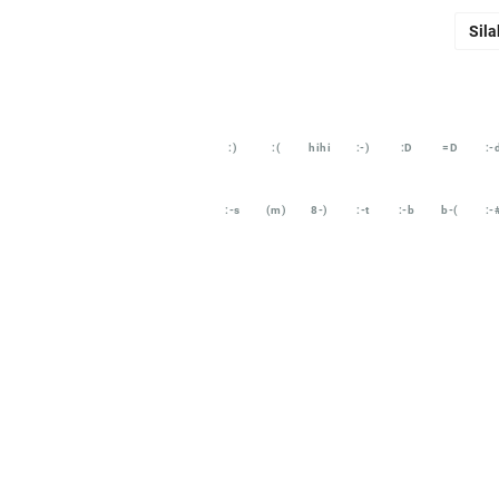
Sila
:)
:(
hihi
:-)
:D
=D
:-
:-s
(m)
8-)
:-t
:-b
b-(
:-