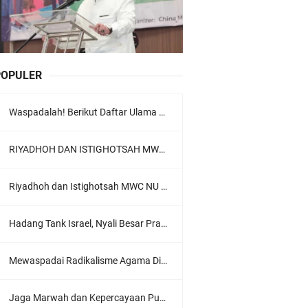
POPULER
Waspadalah! Berikut Daftar Ulama Wahabi di Seluruh Dunia dan Karya-karyanya
RIYADHOH DAN ISTIGHOTSAH MWC NU LOWOKWARU Menyambut Muktamar NU ke-35, Meneguhkan Sanad Laku Para Muassis
Riyadhoh dan Istighotsah MWC NU Lowokwaru: Menguatkan Doa, Menjalin Ukhuwah Menyambut Muktamar NU ke-35
Hadang Tank Israel, Nyali Besar Prajurit TNI Jadi Sorotan Dunia
Mewaspadai Radikalisme Agama Di Tubuh Polri
Jaga Marwah dan Kepercayaan Publik, Ratusan Guru Ngaji Kota Malang Serukan Deklarasi Ramah Anak