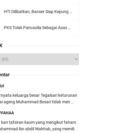
HTI Dilibatkan, Banser Siap Kepung Gedung Sate, Jawa Barat
PKS Tolak Pancasila Sebagai Asas Utama Ormas, Ini Komentar PBNU
K
ntar
izi
rnyata keluarga besar Tegalsari keturunan
ai ageng Muhammad Besari tidak men …
UYAHAA
u kan tafsiran kaum yang mengikut faham
hammad ibn abdil Wahhab, yang memili