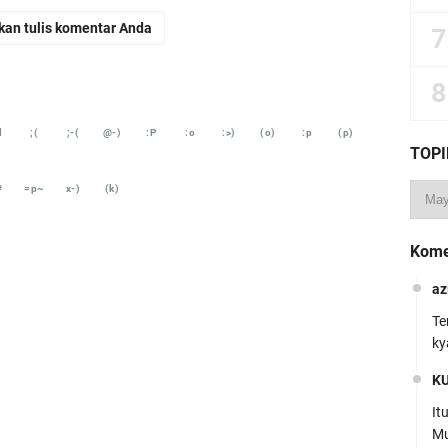
kan tulis komentar Anda
d
;(
;-(
@-)
:P
:o
:>)
(o)
:p
(p)
TOPI
#
=p~
x-)
(k)
Kome
az
Te
ky
K
It
Mu