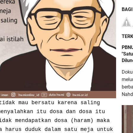
BAG
TERK
PBNU
"Satu
Dilu
Doku
melu
berb
Nahdl
tidak mau bersatu karena saling
menyalahkan itu dosa dan dosa itu
idak mendapatkan dosa (haram) maka
a harus duduk dalam satu meja untuk