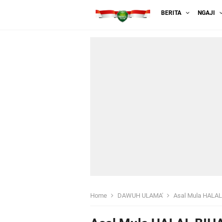
BERITA
NGAJI
Home
DAWUH ULAMA'
Asal Mula HALA