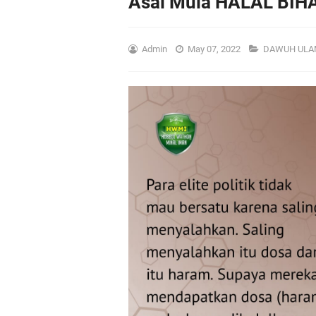
Asal Mula HALAL BIH
Admin
May 07, 2022
DAWUH ULA