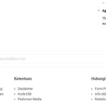
…
Ag
Th
au
Ca
Se
pe
Ro
Bi
be
…
Ketentuan
Hubungi
Fa
su
ng
Disclaimer
Form P
san
Kode Etik
Info Ikl
.:
Pedoman Media
Redaks
Ad