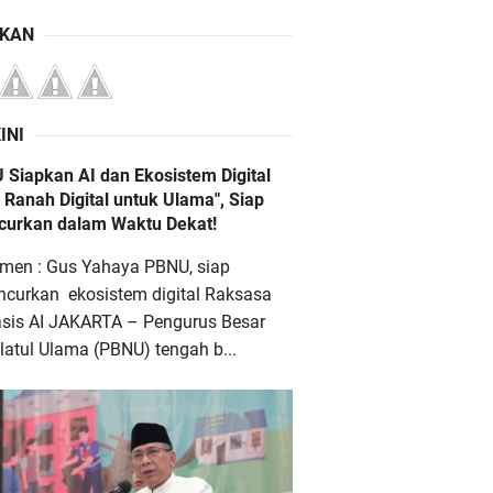
IKAN
INI
 Siapkan AI dan Ekosistem Digital
 Ranah Digital untuk Ulama", Siap
ncurkan dalam Waktu Dekat!
men : Gus Yahaya PBNU, siap
ncurkan ekosistem digital Raksasa
asis AI JAKARTA – Pengurus Besar
atul Ulama (PBNU) tengah b...