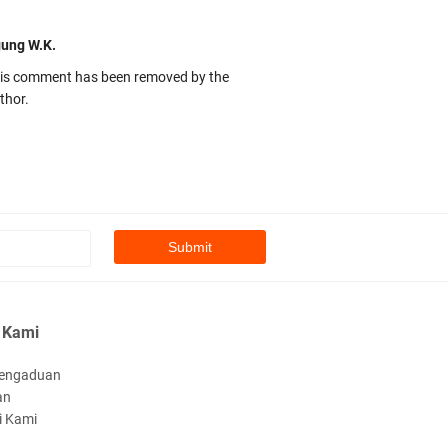
ung W.K.
is comment has been removed by the
thor.
kbas
ru banget... Tenang masih banyak peluang
rbedaan golong dari Islam. RASULULL …
biah Al Adawiyah
smillaah semoga pembuat artikel Alloh
rikan pemahaman yg benar ttg salafi wa
 Kami
uzi Cihuyy
bhanallah
engaduan
an
:.arifLewisape.::.
i Kami
a sejumlah pertanyaan kepada Anda dan