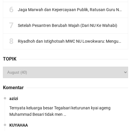
Jaga Marwah dan Kepercayaan Publik, Ratusan Guru Ngaji Kota Malang Serukan Deklarasi Ramah Anak
Setelah Pesantren Berubah Wajah (Dari NU Ke Wahabi)
Riyadhoh dan Istighotsah MWC NU Lowokwaru: Menguatkan Doa, Menjalin Ukhuwah Menyambut Muktamar NU ke-35
TOPIK
Komentar
azizi
Ternyata keluarga besar Tegalsari keturunan kyai ageng
Muhammad Besari tidak men …
KUYAHAA