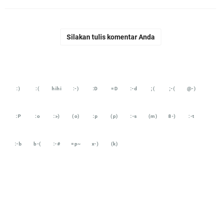
Silakan tulis komentar Anda
:)
:(
hihi
:-)
:D
=D
:-d
;(
;-(
@-)
:P
:o
:>)
(o)
:p
(p)
:-s
(m)
8-)
:-t
:-b
b-(
:-#
=p~
x-)
(k)