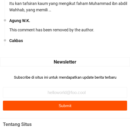
Itu kan tafsiran kaum yang mengikut faham Muhammad ibn abdil
Wahhab, yang memili …
Agung W.K.
This comment has been removed by the author.
Cakbas
Seru banget... Tenang masih banyak peluang perbedaan golong
dari Islam. RASULULL …
Robiah Al Adawiyah
Bismillaah semoga pembuat artikel Alloh berikan pemahaman yg
Subscribe di situs ini untuk mendapatkan update berita terbaru
benar ttg salafi wa …
Fauzi Cihuyy
subhanallah
.::.arifLewisape.::.
Ada sejumlah pertanyaan kepada Anda dan jawablah dengan
Tentang Situs
jujur demi kebenaran Isl …