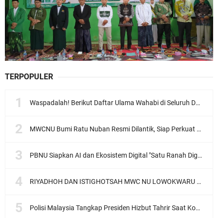
TERPOPULER
Waspadalah! Berikut Daftar Ulama Wahabi di Seluruh Dunia dan Karya-karyanya
MWCNU Bumi Ratu Nuban Resmi Dilantik, Siap Perkuat Organisasi dan Khidmat untuk Umat
PBNU Siapkan AI dan Ekosistem Digital "Satu Ranah Digital untuk Ulama", Siap Diluncurkan dalam Waktu Dekat!
RIYADHOH DAN ISTIGHOTSAH MWC NU LOWOKWARU Menyambut Muktamar NU ke-35, Meneguhkan Sanad Laku Para Muassis
Polisi Malaysia Tangkap Presiden Hizbut Tahrir Saat Konferensi Pers