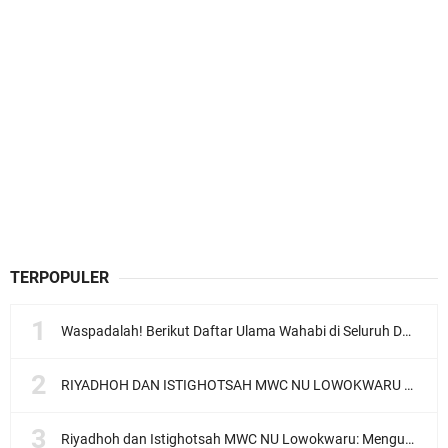
TERPOPULER
Waspadalah! Berikut Daftar Ulama Wahabi di Seluruh Dunia dan Karya-karyanya
RIYADHOH DAN ISTIGHOTSAH MWC NU LOWOKWARU Menyambut Muktamar NU ke-35, Meneguhkan Sanad Laku Para Muassis
Riyadhoh dan Istighotsah MWC NU Lowokwaru: Menguatkan Doa, Menjalin Ukhuwah Menyambut Muktamar NU ke-35