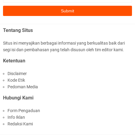
subhanallah
.::.arifLewisape.::.
Ada sejumlah pertanyaan kepada Anda dan jawablah dengan
Tentang Situs
jujur demi kebenaran Isl …
Situs ini menyajikan berbagai informasi yang berkualitas baik dari
...
segi isi dan pembahasan yang telah disusun oleh tim editor kami.
Bismillah.setelah membaca artikel ini, saya jadi semakin mantap
Ketentuan
mengikuti ust. K …
Disclaimer
Anonymous
Kode Etik
Gambling has been 1xbet half of} American history for tons of of
Pedoman Media
years now. Afte …
Hubungi Kami
Anonymous
Form Pengaduan
It has proved a key customer retention tool for sports activities
Info Iklan
guide operator …
Redaksi Kami
iqbal ramadhan