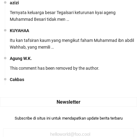
azizi
Ternyata keluarga besar Tegalsari keturunan kyai ageng
Muhammad Besari tidak men …
KUYAHAA
Itu kan tafsiran kaum yang mengikut faham Muhammad ibn abdil
Wahhab, yang memili …
Agung W.K.
This comment has been removed by the author.
Cakbas
Seru banget... Tenang masih banyak peluang perbedaan golong
dari Islam. RASULULL …
Robiah Al Adawiyah
Bismillaah semoga pembuat artikel Alloh berikan pemahaman yg
Subscribe di situs ini untuk mendapatkan update berita terbaru
benar ttg salafi wa …
Fauzi Cihuyy