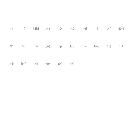
:)
:(
hihi
:-)
:D
=D
:-d
;(
;-(
@-)
:P
:o
:>)
(o)
:p
(p)
:-s
(m)
8-)
:-t
:-b
b-(
:-#
=p~
x-)
(k)