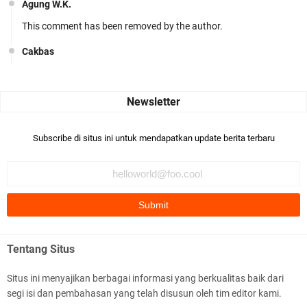
Agung W.K.
This comment has been removed by the author.
Cakbas
Seru banget... Tenang masih banyak peluang perbedaan golong
dari Islam. RASULULL …
Robiah Al Adawiyah
Bismillaah semoga pembuat artikel Alloh berikan pemahaman yg
Subscribe di situs ini untuk mendapatkan update berita terbaru
benar ttg salafi wa …
Fauzi Cihuyy
subhanallah
.::.arifLewisape.::.
Ada sejumlah pertanyaan kepada Anda dan jawablah dengan
Tentang Situs
jujur demi kebenaran Isl …
Situs ini menyajikan berbagai informasi yang berkualitas baik dari
...
segi isi dan pembahasan yang telah disusun oleh tim editor kami.