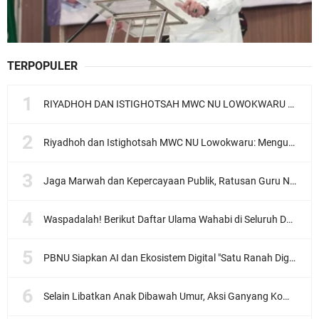
TERPOPULER
RIYADHOH DAN ISTIGHOTSAH MWC NU LOWOKWARU Menyambut Muktamar NU ke-35, Meneguhkan Sanad Laku Para Muassis
Riyadhoh dan Istighotsah MWC NU Lowokwaru: Menguatkan Doa, Menjalin Ukhuwah Menyambut Muktamar NU ke-35
Jaga Marwah dan Kepercayaan Publik, Ratusan Guru Ngaji Kota Malang Serukan Deklarasi Ramah Anak
Waspadalah! Berikut Daftar Ulama Wahabi di Seluruh Dunia dan Karya-karyanya
PBNU Siapkan AI dan Ekosistem Digital "Satu Ranah Digital untuk Ulama", Siap Diluncurkan dalam Waktu Dekat!
Selain Libatkan Anak Dibawah Umur, Aksi Ganyang Komunis Jadi Sorotan Karena Ada Narasi Halal Sembelih Orang