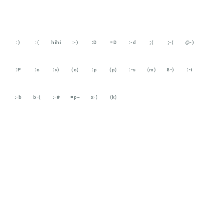
:)
:(
hihi
:-)
:D
=D
:-d
;(
;-(
@-)
:P
:o
:>)
(o)
:p
(p)
:-s
(m)
8-)
:-t
:-b
b-(
:-#
=p~
x-)
(k)