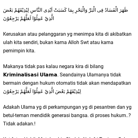
ظَهَرَ الْفَسَادُ فِى الْبَرِّ وَالْبَحْرِ بِمَا كَسَبَتْ اَيْدِى النَّاسِ لِيُذِيْقَهُمْ بَعْضَ
الَّذِيْ عَمِلُوْا لَعَلَّهُمْ يَرْجِعُوْنَ
Kerusakan atau pelanggaran yg menimpa kita di akibatkan
ulah kita sendiri, bukan karna Alloh Swt atau karna
pemimpin kita.
Makanya tidak pas kalau negara kira di bilang
𝗞𝗿𝗶𝗺𝗶𝗻𝗮𝗹𝗶𝘀𝗮𝘀𝗶 𝗨𝗹𝗮𝗺𝗮. Seandainya Ulamanya tidak
bermain dengan hukum otomatis tidak akan mendapatkan
لِيُذِيْقَهُمْ بَعْضَ الَّذِيْ عَمِلُوْا لَعَلَّهُمْ يَرْجِعُوْنَ
Adakah Ulama yg di perkampungan yg di pesantren dan yg
betul-teman mendidik generasi bangsa. di proses hukum..?
Tidak adakan.!