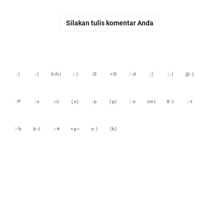
Silakan tulis komentar Anda
:)
:(
hihi
:-)
:D
=D
:-d
;(
;-(
@-)
:P
:o
:>)
(o)
:p
(p)
:-s
(m)
8-)
:-t
:-b
b-(
:-#
=p~
x-)
(k)