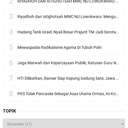
RIYADHOH DAN ISTIGHOTSAH MWC NU LOWOKWARU Menyambut Muktamar NU ke-35, Meneguhkan Sanad Laku Para Muassis
Riyadhoh dan Istighotsah MWC NU Lowokwaru: Menguatkan Doa, Menjalin Ukhuwah Menyambut Muktamar NU ke-35
Hadang Tank Israel, Nyali Besar Prajurit TNI Jadi Sorotan Dunia
Mewaspadai Radikalisme Agama Di Tubuh Polri
Jaga Marwah dan Kepercayaan Publik, Ratusan Guru Ngaji Kota Malang Serukan Deklarasi Ramah Anak
HTI Dilibatkan, Banser Siap Kepung Gedung Sate, Jawa Barat
PKS Tolak Pancasila Sebagai Asas Utama Ormas, Ini Komentar PBNU
TOPIK