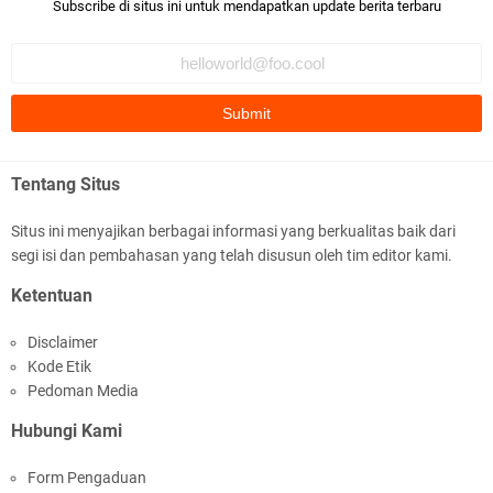
Bismillaah semoga pembuat artikel Alloh berikan pemahaman yg
Subscribe di situs ini untuk mendapatkan update berita terbaru
benar ttg salafi wa …
Fauzi Cihuyy
subhanallah
.::.arifLewisape.::.
Ada sejumlah pertanyaan kepada Anda dan jawablah dengan
Tentang Situs
jujur demi kebenaran Isl …
Situs ini menyajikan berbagai informasi yang berkualitas baik dari
...
segi isi dan pembahasan yang telah disusun oleh tim editor kami.
Bismillah.setelah membaca artikel ini, saya jadi semakin mantap
Ketentuan
mengikuti ust. K …
Disclaimer
Anonymous
Kode Etik
Gambling has been 1xbet half of} American history for tons of of
Pedoman Media
years now. Afte …
Hubungi Kami
Anonymous
Form Pengaduan
It has proved a key customer retention tool for sports activities