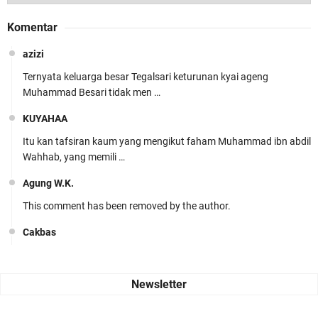
Komentar
azizi
Ternyata keluarga besar Tegalsari keturunan kyai ageng
Muhammad Besari tidak men …
KUYAHAA
Itu kan tafsiran kaum yang mengikut faham Muhammad ibn abdil
Wahhab, yang memili …
Agung W.K.
This comment has been removed by the author.
Cakbas
Seru banget... Tenang masih banyak peluang perbedaan golong
dari Islam. RASULULL …
Robiah Al Adawiyah