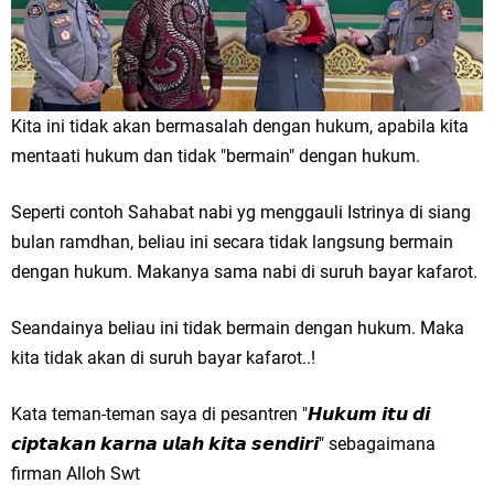
Kita ini tidak akan bermasalah dengan hukum, apabila kita
mentaati hukum dan tidak "bermain" dengan hukum.
Seperti contoh Sahabat nabi yg menggauli Istrinya di siang
bulan ramdhan, beliau ini secara tidak langsung bermain
dengan hukum. Makanya sama nabi di suruh bayar kafarot.
Seandainya beliau ini tidak bermain dengan hukum. Maka
kita tidak akan di suruh bayar kafarot..!
Kata teman-teman saya di pesantren "𝙃𝙪𝙠𝙪𝙢 𝙞𝙩𝙪 𝙙𝙞
𝙘𝙞𝙥𝙩𝙖𝙠𝙖𝙣 𝙠𝙖𝙧𝙣𝙖 𝙪𝙡𝙖𝙝 𝙠𝙞𝙩𝙖 𝙨𝙚𝙣𝙙𝙞𝙧𝙞" sebagaimana
firman Alloh Swt