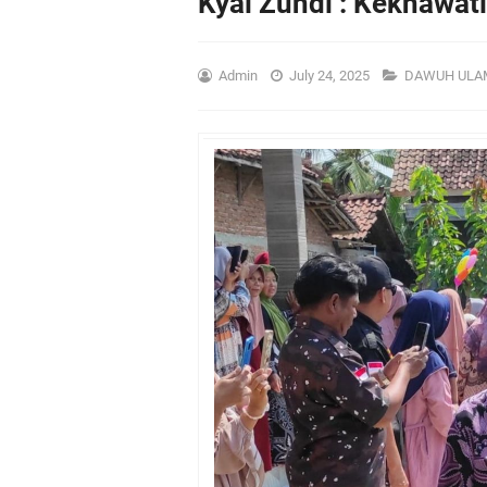
Kyai Zuhdi : Kekhawat
Admin
July 24, 2025
DAWUH ULA