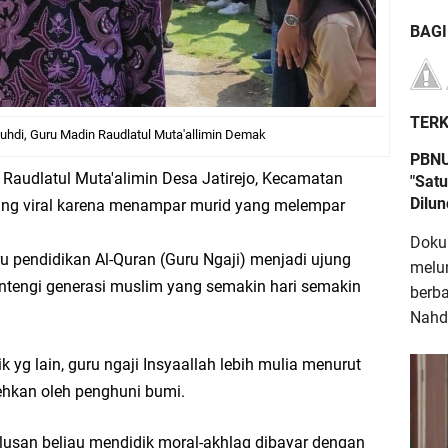
BAG
TERK
hdi, Guru Madin Raudlatul Muta'allimin Demak
PBNU
 Raudlatul Muta'alimin Desa Jatirejo, Kecamatan
"Satu
Dilu
ang viral karena menampar murid yang melempar
Doku
 pendidikan Al-Quran (Guru Ngaji) menjadi ujung
melu
ntengi generasi muslim yang semakin hari semakin
berb
Nahdl
 yg lain, guru ngaji Insyaallah lebih mulia menurut
ehkan oleh penghuni bumi.
ulusan beliau mendidik moral-akhlaq dibayar dengan