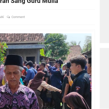
iran Sang Guru Mulia
MA'
Comment