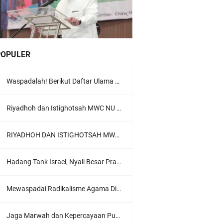
POPULER
Waspadalah! Berikut Daftar Ulama Wahabi di Seluruh Dunia dan Karya-karyanya
Riyadhoh dan Istighotsah MWC NU Lowokwaru: Menguatkan Doa, Menjalin Ukhuwah Menyambut Muktamar NU ke-35
RIYADHOH DAN ISTIGHOTSAH MWC NU LOWOKWARU Menyambut Muktamar NU ke-35, Meneguhkan Sanad Laku Para Muassis
Hadang Tank Israel, Nyali Besar Prajurit TNI Jadi Sorotan Dunia
Mewaspadai Radikalisme Agama Di Tubuh Polri
Jaga Marwah dan Kepercayaan Publik, Ratusan Guru Ngaji Kota Malang Serukan Deklarasi Ramah Anak