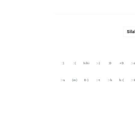
Sila
:)
:(
hihi
:-)
:D
=D
:-
:-s
(m)
8-)
:-t
:-b
b-(
:-