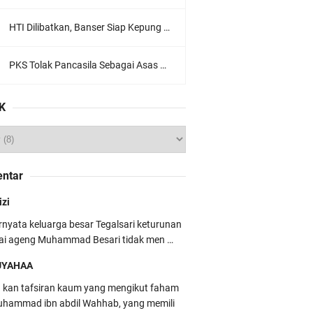
HTI Dilibatkan, Banser Siap Kepung Gedung Sate, Jawa Barat
PKS Tolak Pancasila Sebagai Asas Utama Ormas, Ini Komentar PBNU
K
ntar
izi
rnyata keluarga besar Tegalsari keturunan
ai ageng Muhammad Besari tidak men …
UYAHAA
u kan tafsiran kaum yang mengikut faham
hammad ibn abdil Wahhab, yang memili