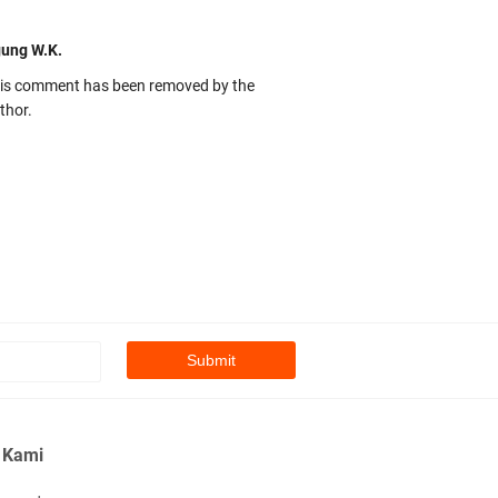
ung W.K.
is comment has been removed by the
thor.
kbas
ru banget... Tenang masih banyak peluang
rbedaan golong dari Islam. RASULULL …
biah Al Adawiyah
smillaah semoga pembuat artikel Alloh
rikan pemahaman yg benar ttg salafi wa
uzi Cihuyy
bhanallah
 Kami
:.arifLewisape.::.
a sejumlah pertanyaan kepada Anda dan