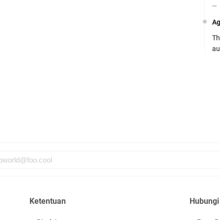
…
Ag
Th
au
Ca
Se
pe
Ro
Bi
be
…
Fa
su
Ketentuan
Hubungi
.:
Ad