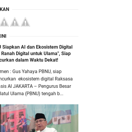
IKAN
INI
 Siapkan AI dan Ekosistem Digital
 Ranah Digital untuk Ulama", Siap
ncurkan dalam Waktu Dekat!
men : Gus Yahaya PBNU, siap
ncurkan ekosistem digital Raksasa
asis AI JAKARTA – Pengurus Besar
atul Ulama (PBNU) tengah b...