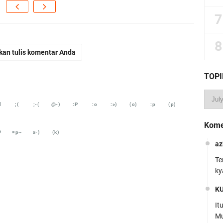
kan tulis komentar Anda
TOPI
d
;(
;-(
@-)
:P
:o
:>)
(o)
:p
(p)
Kome
#
=p~
x-)
(k)
az
Te
ky
K
It
Mu