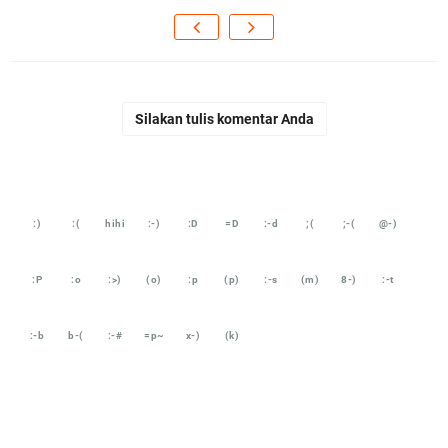
Silakan tulis komentar Anda
:)
:(
hihi
:-)
:D
=D
:-d
;(
;-(
@-)
:P
:o
:>)
(o)
:p
(p)
:-s
(m)
8-)
:-t
:-b
b-(
:-#
=p~
x-)
(k)