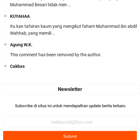
Muhammad Besari tidak men …
KUYAHAA
Itu kan tafsiran kaum yang mengikut faham Muhammad ibn abdil
Wahhab, yang memili …
Agung W.K.
This comment has been removed by the author.
Cakbas
Seru banget... Tenang masih banyak peluang perbedaan golong
dari Islam. RASULULL …
Robiah Al Adawiyah
Bismillaah semoga pembuat artikel Alloh berikan pemahaman yg
Subscribe di situs ini untuk mendapatkan update berita terbaru
benar ttg salafi wa …
Fauzi Cihuyy
subhanallah