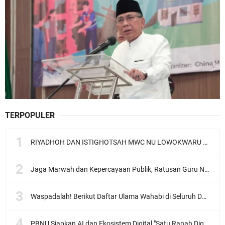
TERPOPULER
RIYADHOH DAN ISTIGHOTSAH MWC NU LOWOKWARU Menyambut Muktamar NU ke-35, Meneguhkan Sanad Laku Para Muassis
Jaga Marwah dan Kepercayaan Publik, Ratusan Guru Ngaji Kota Malang Serukan Deklarasi Ramah Anak
Waspadalah! Berikut Daftar Ulama Wahabi di Seluruh Dunia dan Karya-karyanya
PBNU Siapkan AI dan Ekosistem Digital "Satu Ranah Digital untuk Ulama", Siap Diluncurkan dalam Waktu Dekat!