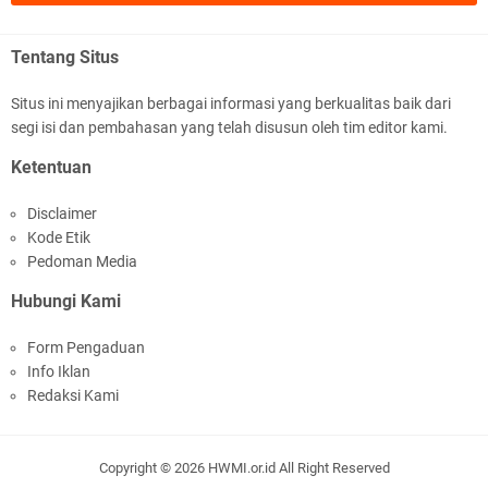
.::.arifLewisape.::.
Ada sejumlah pertanyaan kepada Anda dan jawablah dengan
Tentang Situs
jujur demi kebenaran Isl …
Situs ini menyajikan berbagai informasi yang berkualitas baik dari
...
segi isi dan pembahasan yang telah disusun oleh tim editor kami.
Bismillah.setelah membaca artikel ini, saya jadi semakin mantap
Ketentuan
mengikuti ust. K …
Disclaimer
Anonymous
Kode Etik
Gambling has been 1xbet half of} American history for tons of of
Pedoman Media
years now. Afte …
Hubungi Kami
Anonymous
Form Pengaduan
It has proved a key customer retention tool for sports activities
Info Iklan
guide operator …
Redaksi Kami
iqbal ramadhan
Sedih bacanya. Yang nulis belum baca sejarah. Hiks hiks hiks
Copyright ©
2026
HWMI.or.id
All Right Reserved
English QUALITY Service