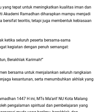
ja
ang tepat untuk meningkatkan kualitas iman dan
...
eperti Akademi Ramadhan diharapkan mampu menjadi
bersifat teoritis, tetapi juga membentuk kebiasaan
Bi
ja
A
 ketika seluruh peserta bersama-sama
Ga
gat kegiatan dengan penuh semangat:
hi
A
un, Berakhlak Karimah!”
It
itmen bersama untuk menjalankan seluruh rangkaian
fo
enjaga kesantunan, serta menumbuhkan akhlak yang
iq
Se
se
madhan 1447 H ini, MTs Ma’arif NU Kota Malang
En
oleh pengalaman spiritual dan pembelajaran yang
Ma