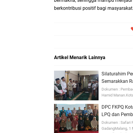
bermakna, sehingga mampu menjadi g
berkontribusi positif bagi masyarakat
Artikel Menarik Lainnya
Silaturahim P
Semarakkan R
Dokumen : Pembac
Hamid Manan.Kota
DPC FKPQ Kota 
LPQ dan Pembi
Dokumen : Safari 
GadangMalang, 1 