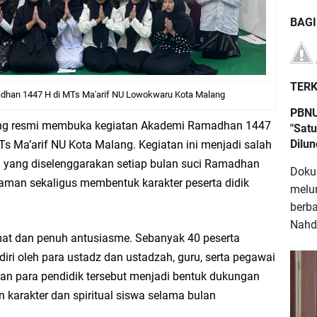
BAG
TERK
dhan 1447 H di MTs Ma'arif NU Lowokwaru Kota Malang
PBNU
ng resmi membuka kegiatan Akademi Ramadhan 1447
"Satu
Dilu
s Ma’arif NU Kota Malang. Kegiatan ini menjadi salah
yang diselenggarakan setiap bulan suci Ramadhan
Doku
an sekaligus membentuk karakter peserta didik
melu
berb
Nahdl
at dan penuh antusiasme. Sebanyak 40 peserta
diri oleh para ustadz dan ustadzah, guru, serta pegawai
an para pendidik tersebut menjadi bentuk dukungan
 karakter dan spiritual siswa selama bulan