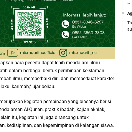
…
Ag
Th
au
Ca
Se
pe
apkan para peserta dapat lebih mendalami ilmu
Ro
latih dalam berbagai bentuk pembinaan keislaman.
Bi
bah ilmu, memperbaiki diri, dan memperkuat karakter
be
akul karimah,” ujar beliau.
…
Fa
merupakan kegiatan pembinaan yang biasanya berisi
ndalaman Al-Qur’an, praktik ibadah, kajian akhlak,
su
Selain itu, kegiatan ini juga dirancang untuk
.:
 kedisiplinan, dan kepemimpinan di kalangan siswa.
Ad