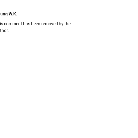
ung W.K.
is comment has been removed by the
thor.
kbas
ru banget... Tenang masih banyak peluang
rbedaan golong dari Islam. RASULULL …
biah Al Adawiyah
smillaah semoga pembuat artikel Alloh
rikan pemahaman yg benar ttg salafi wa
uzi Cihuyy
bhanallah
:.arifLewisape.::.
a sejumlah pertanyaan kepada Anda dan