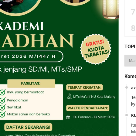
TOPI
Kome
az
Te
ky
K
It
Mu