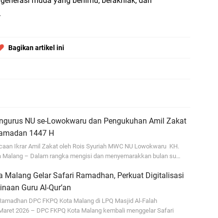
enerasi muda yang berilmu, berakhlak, dan
di
.
En
Aw
Bagikan artikel ini
me
Ad
Ad
Us
Ri
engurus NU se-Lowokwaru dan Pengukuhan Amil Zakat
amadan 1447 H
ja
go
aan Ikrar Amil Zakat oleh Rois Syuriah MWC NU Lowokwaru KH.
 Malang – Dalam rangka mengisi dan menyemarakkan bulan su…
Malang Gelar Safari Ramadhan, Perkuat Digitalisasi
naan Guru Al-Qur’an
Ramadhan DPC FKPQ Kota Malang di LPQ Masjid Al-Falah
Maret 2026 – DPC FKPQ Kota Malang kembali menggelar Safari