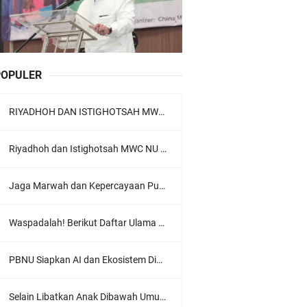
POPULER
RIYADHOH DAN ISTIGHOTSAH MWC NU LOWOKWARU Menyambut Muktamar NU ke-35, Meneguhkan Sanad Laku Para Muassis
Riyadhoh dan Istighotsah MWC NU Lowokwaru: Menguatkan Doa, Menjalin Ukhuwah Menyambut Muktamar NU ke-35
Jaga Marwah dan Kepercayaan Publik, Ratusan Guru Ngaji Kota Malang Serukan Deklarasi Ramah Anak
Waspadalah! Berikut Daftar Ulama Wahabi di Seluruh Dunia dan Karya-karyanya
PBNU Siapkan AI dan Ekosistem Digital "Satu Ranah Digital untuk Ulama", Siap Diluncurkan dalam Waktu Dekat!
Selain Libatkan Anak Dibawah Umur, Aksi Ganyang Komunis Jadi Sorotan Karena Ada Narasi Halal Sembelih Orang