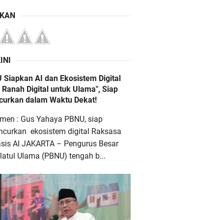
IKAN
INI
 Siapkan AI dan Ekosistem Digital
 Ranah Digital untuk Ulama", Siap
ncurkan dalam Waktu Dekat!
men : Gus Yahaya PBNU, siap
ncurkan ekosistem digital Raksasa
asis AI JAKARTA – Pengurus Besar
atul Ulama (PBNU) tengah b...