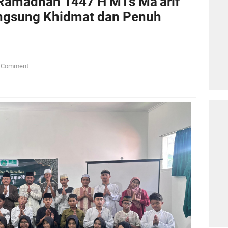
amadhan 1447 H MTs Ma’arif
ngsung Khidmat dan Penuh
Comment