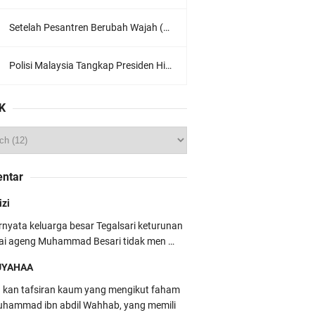
Setelah Pesantren Berubah Wajah (Dari NU Ke Wahabi)
Polisi Malaysia Tangkap Presiden Hizbut Tahrir Saat Konferensi Pers
K
ntar
izi
rnyata keluarga besar Tegalsari keturunan
ai ageng Muhammad Besari tidak men …
UYAHAA
u kan tafsiran kaum yang mengikut faham
hammad ibn abdil Wahhab, yang memili