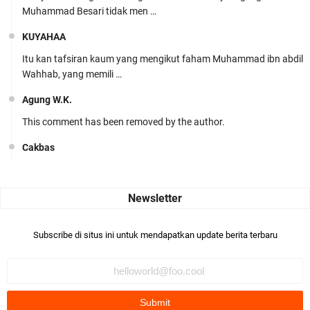
Muhammad Besari tidak men …
KUYAHAA
Itu kan tafsiran kaum yang mengikut faham Muhammad ibn abdil
Wahhab, yang memili …
Agung W.K.
This comment has been removed by the author.
Cakbas
Seru banget... Tenang masih banyak peluang perbedaan golong
dari Islam. RASULULL …
Robiah Al Adawiyah
Bismillaah semoga pembuat artikel Alloh berikan pemahaman yg
Subscribe di situs ini untuk mendapatkan update berita terbaru
benar ttg salafi wa …
Fauzi Cihuyy
subhanallah