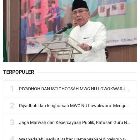
TERPOPULER
RIYADHOH DAN ISTIGHOTSAH MWC NU LOWOKWARU Menyambut Muktamar NU ke-35, Meneguhkan Sanad Laku Para Muassis
Riyadhoh dan Istighotsah MWC NU Lowokwaru: Menguatkan Doa, Menjalin Ukhuwah Menyambut Muktamar NU ke-35
Jaga Marwah dan Kepercayaan Publik, Ratusan Guru Ngaji Kota Malang Serukan Deklarasi Ramah Anak
Waspadalah! Berikut Daftar Ulama Wahabi di Seluruh Dunia dan Karya-karyanya