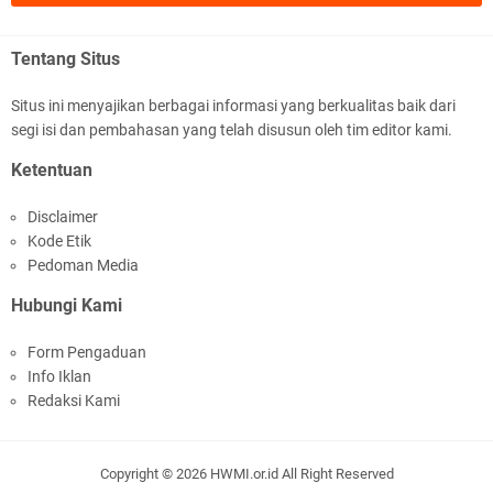
.::.arifLewisape.::.
Ada sejumlah pertanyaan kepada Anda dan jawablah dengan
Tentang Situs
jujur demi kebenaran Isl …
Situs ini menyajikan berbagai informasi yang berkualitas baik dari
...
segi isi dan pembahasan yang telah disusun oleh tim editor kami.
Bismillah.setelah membaca artikel ini, saya jadi semakin mantap
Ketentuan
mengikuti ust. K …
Disclaimer
Anonymous
Kode Etik
Gambling has been 1xbet half of} American history for tons of of
Pedoman Media
years now. Afte …
Hubungi Kami
Anonymous
Form Pengaduan
It has proved a key customer retention tool for sports activities
Info Iklan
guide operator …
Redaksi Kami
iqbal ramadhan
Sedih bacanya. Yang nulis belum baca sejarah. Hiks hiks hiks
Copyright ©
2026
HWMI.or.id
All Right Reserved