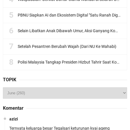
PBNU Siapkan AI dan Ekosistem Digital "Satu Ranah Digital untuk Ulama", Siap Diluncurkan dalam Waktu Dekat!
Selain Libatkan Anak Dibawah Umur, Aksi Ganyang Komunis Jadi Sorotan Karena Ada Narasi Halal Sembelih Orang
Setelah Pesantren Berubah Wajah (Dari NU Ke Wahabi)
Polisi Malaysia Tangkap Presiden Hizbut Tahrir Saat Konferensi Pers
TOPIK
Komentar
azizi
Ternyata keluarga besar Tegalsari keturunan kyai ageng