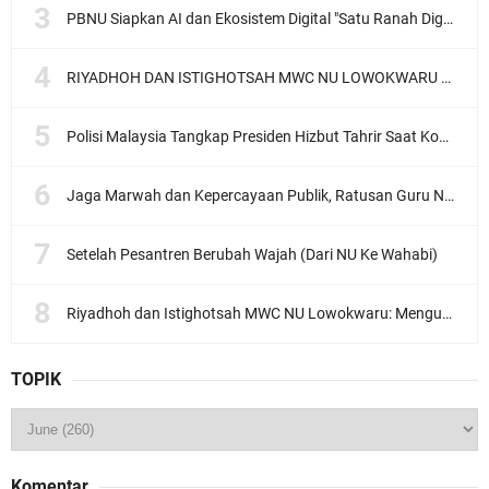
PBNU Siapkan AI dan Ekosistem Digital "Satu Ranah Digital untuk Ulama", Siap Diluncurkan dalam Waktu Dekat!
RIYADHOH DAN ISTIGHOTSAH MWC NU LOWOKWARU Menyambut Muktamar NU ke-35, Meneguhkan Sanad Laku Para Muassis
Polisi Malaysia Tangkap Presiden Hizbut Tahrir Saat Konferensi Pers
Jaga Marwah dan Kepercayaan Publik, Ratusan Guru Ngaji Kota Malang Serukan Deklarasi Ramah Anak
Setelah Pesantren Berubah Wajah (Dari NU Ke Wahabi)
Riyadhoh dan Istighotsah MWC NU Lowokwaru: Menguatkan Doa, Menjalin Ukhuwah Menyambut Muktamar NU ke-35
TOPIK
Komentar