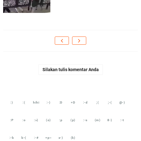
Silakan tulis komentar Anda
:)
:(
hihi
:-)
:D
=D
:-d
;(
;-(
@-)
:P
:o
:>)
(o)
:p
(p)
:-s
(m)
8-)
:-t
:-b
b-(
:-#
=p~
x-)
(k)