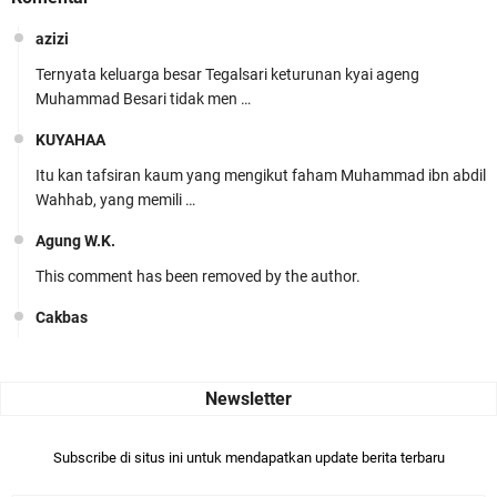
azizi
Ternyata keluarga besar Tegalsari keturunan kyai ageng
Muhammad Besari tidak men …
KUYAHAA
Itu kan tafsiran kaum yang mengikut faham Muhammad ibn abdil
Wahhab, yang memili …
Agung W.K.
This comment has been removed by the author.
Cakbas
Seru banget... Tenang masih banyak peluang perbedaan golong
dari Islam. RASULULL …
Robiah Al Adawiyah
Bismillaah semoga pembuat artikel Alloh berikan pemahaman yg
Subscribe di situs ini untuk mendapatkan update berita terbaru
benar ttg salafi wa …