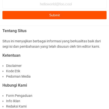
Fauzi Cihuyy
subhanallah
.::.arifLewisape.::.
Ada sejumlah pertanyaan kepada Anda dan jawablah dengan
Tentang Situs
jujur demi kebenaran Isl …
Situs ini menyajikan berbagai informasi yang berkualitas baik dari
...
segi isi dan pembahasan yang telah disusun oleh tim editor kami.
Bismillah.setelah membaca artikel ini, saya jadi semakin mantap
Ketentuan
mengikuti ust. K …
Disclaimer
Anonymous
Kode Etik
Gambling has been 1xbet half of} American history for tons of of
Pedoman Media
years now. Afte …
Hubungi Kami
Anonymous
Form Pengaduan
It has proved a key customer retention tool for sports activities
Info Iklan
guide operator …
Redaksi Kami