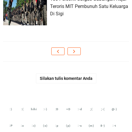
Teroris MIT Pembunuh Satu Keluarga
Di Sigi
Silakan tulis komentar Anda
:)
:(
hihi
:-)
:D
=D
:-d
;(
;-(
@-)
:P
:o
:>)
(o)
:p
(p)
:-s
(m)
8-)
:-t