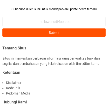
Robiah Al Adawiyah
Bismillaah semoga pembuat artikel Alloh berikan pemahaman yg
Subscribe di situs ini untuk mendapatkan update berita terbaru
benar ttg salafi wa …
Fauzi Cihuyy
subhanallah
.::.arifLewisape.::.
Ada sejumlah pertanyaan kepada Anda dan jawablah dengan
Tentang Situs
jujur demi kebenaran Isl …
Situs ini menyajikan berbagai informasi yang berkualitas baik dari
...
segi isi dan pembahasan yang telah disusun oleh tim editor kami.
Bismillah.setelah membaca artikel ini, saya jadi semakin mantap
Ketentuan
mengikuti ust. K …
Disclaimer
Anonymous
Kode Etik
Gambling has been 1xbet half of} American history for tons of of
Pedoman Media
years now. Afte …
Hubungi Kami
Anonymous