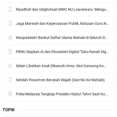
Riyadhoh dan Istighotsah MWC NU Lowokwaru: Menguatkan Doa, Menjalin Ukhuwah Menyambut Muktamar NU ke-35
Jaga Marwah dan Kepercayaan Publik, Ratusan Guru Ngaji Kota Malang Serukan Deklarasi Ramah Anak
Waspadalah! Berikut Daftar Ulama Wahabi di Seluruh Dunia dan Karya-karyanya
PBNU Siapkan AI dan Ekosistem Digital "Satu Ranah Digital untuk Ulama", Siap Diluncurkan dalam Waktu Dekat!
Selain Libatkan Anak Dibawah Umur, Aksi Ganyang Komunis Jadi Sorotan Karena Ada Narasi Halal Sembelih Orang
Setelah Pesantren Berubah Wajah (Dari NU Ke Wahabi)
Polisi Malaysia Tangkap Presiden Hizbut Tahrir Saat Konferensi Pers
TOPIK