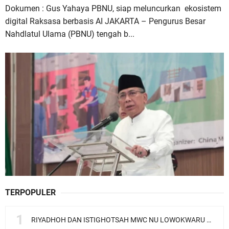
Dokumen : Gus Yahaya PBNU, siap meluncurkan ekosistem
digital Raksasa berbasis AI JAKARTA – Pengurus Besar
Nahdlatul Ulama (PBNU) tengah b...
TERPOPULER
RIYADHOH DAN ISTIGHOTSAH MWC NU LOWOKWARU Menyambut Muktamar NU ke-35, Meneguhkan Sanad Laku Para Muassis