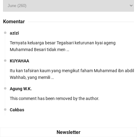
Komentar
azizi
Ternyata keluarga besar Tegalsari keturunan kyai ageng
Muhammad Besari tidak men …
KUYAHAA
Itu kan tafsiran kaum yang mengikut faham Muhammad ibn abdil
Wahhab, yang memili …
Agung W.K.
This comment has been removed by the author.
Cakbas
Seru banget... Tenang masih banyak peluang perbedaan golong
dari Islam. RASULULL …