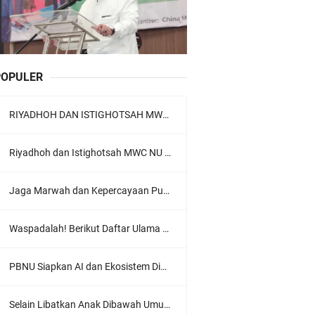
POPULER
RIYADHOH DAN ISTIGHOTSAH MWC NU LOWOKWARU Menyambut Muktamar NU ke-35, Meneguhkan Sanad Laku Para Muassis
Riyadhoh dan Istighotsah MWC NU Lowokwaru: Menguatkan Doa, Menjalin Ukhuwah Menyambut Muktamar NU ke-35
Jaga Marwah dan Kepercayaan Publik, Ratusan Guru Ngaji Kota Malang Serukan Deklarasi Ramah Anak
Waspadalah! Berikut Daftar Ulama Wahabi di Seluruh Dunia dan Karya-karyanya
PBNU Siapkan AI dan Ekosistem Digital "Satu Ranah Digital untuk Ulama", Siap Diluncurkan dalam Waktu Dekat!
Selain Libatkan Anak Dibawah Umur, Aksi Ganyang Komunis Jadi Sorotan Karena Ada Narasi Halal Sembelih Orang