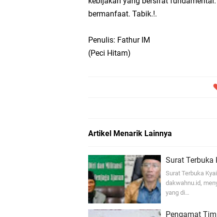
kebijakan yang bersifat fundamental
bermanfaat. Tabik.!.
Penulis: Fathur IM
(Peci Hitam)
Artikel Menarik Lainnya
Surat Terbuka
Surat Terbuka Kya
dakwahnu.id, men
yang di…
Pengamat Timur