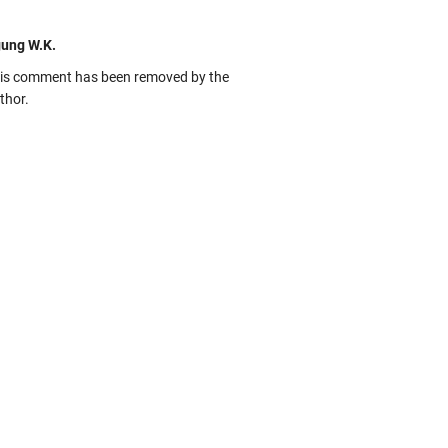
ung W.K.
is comment has been removed by the
thor.
kbas
ru banget... Tenang masih banyak peluang
rbedaan golong dari Islam. RASULULL …
biah Al Adawiyah
smillaah semoga pembuat artikel Alloh
rikan pemahaman yg benar ttg salafi wa
uzi Cihuyy
bhanallah
:.arifLewisape.::.
a sejumlah pertanyaan kepada Anda dan