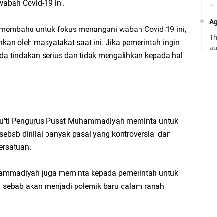
wabah Covid-19 ini.
…
Ag
-membahu untuk fokus menangani wabah Covid-19 ini,
Th
hkan oleh masyatakat saat ini. Jika pemerintah ingin
au
ada tindakan serius dan tidak mengalihkan kepada hal
Ca
Se
pe
Ro
Mu’ti Pengurus Pusat Muhammadiyah meminta untuk
Bi
bab dinilai banyak pasal yang kontroversial dan
be
ersatuan.
…
Fa
ammadiyah juga meminta kepada pemerintah untuk
su
i sebab akan menjadi polemik baru dalam ranah
.:
Ad