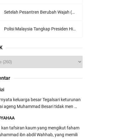
Setelah Pesantren Berubah Wajah (Dari NU Ke Wahabi)
Polisi Malaysia Tangkap Presiden Hizbut Tahrir Saat Konferensi Pers
K
ntar
izi
rnyata keluarga besar Tegalsari keturunan
ai ageng Muhammad Besari tidak men …
UYAHAA
u kan tafsiran kaum yang mengikut faham
hammad ibn abdil Wahhab, yang memili