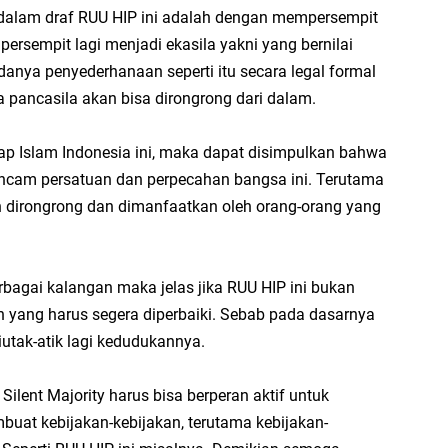
ja
 dalam draf RUU HIP ini adalah dengan mempersempit
ipersempit lagi menjadi ekasila yakni yang bernilai
...
danya penyederhanaan seperti itu secara legal formal
Bi
pancasila akan bisa dirongrong dari dalam.
ja
A
ap Islam Indonesia ini, maka dapat disimpulkan bahwa
Ga
ncam persatuan dan perpecahan bangsa ini. Terutama
hi
 dirongrong dan dimanfaatkan oleh orang-orang yang
A
It
rbagai kalangan maka jelas jika RUU HIP ini bukan
fo
 yang harus segera diperbaiki. Sebab pada dasarnya
iq
iutak-atik lagi kedudukannya.
Se
se
ilent Majority harus bisa berperan aktif untuk
En
uat kebijakan-kebijakan, terutama kebijakan-
Ma