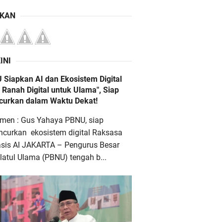
IKAN
INI
 Siapkan AI dan Ekosistem Digital
 Ranah Digital untuk Ulama", Siap
ncurkan dalam Waktu Dekat!
men : Gus Yahaya PBNU, siap
ncurkan ekosistem digital Raksasa
asis AI JAKARTA – Pengurus Besar
atul Ulama (PBNU) tengah b...