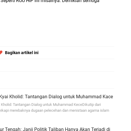
. Seperti RUU HIP ini misalnya. Demikian semoga
di
En
Aw
me
Ad
Bagikan artikel ini
Ad
Us
Ri
ja
go
 Kyai Kholid: Tantangan Dialog untuk Muhammad Kace
i Kholid: Tantangan Dialog untuk Muhammad KeceDikutip dari
yikapi merebaknya dugaan pelecehan dan menistaan agama islam
 Tengah: Janji Politik Taliban Hanya Akan Terjadi di