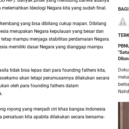
RUU HIP). Banyak pihak yang menuding bahwa adanya
a melemahkan Ideologi Negara kita yang sudah final.
BAG
rkembang yang bisa dibilang cukup mapan. Dibilang
nesia merupakan Negara kepulauan yang besar dan
TERK
 tetap mampu menjaga stabilitas perdamaian Negara.
PBNU
donesia memiliki dasar Negara yang dianggap mampu
"Satu
Dilu
Doku
ila tidak bisa lepas dari para founding fathers kita,
melu
n soekarno akan tetapi perumusannya dilakukan secara
berb
ukan oleh para founding fathers dalam
Nahdl
a.
ng royong yang menjadi ciri khas bangsa Indonesia
 persatuan kita apabila dilakukan secara bersama-