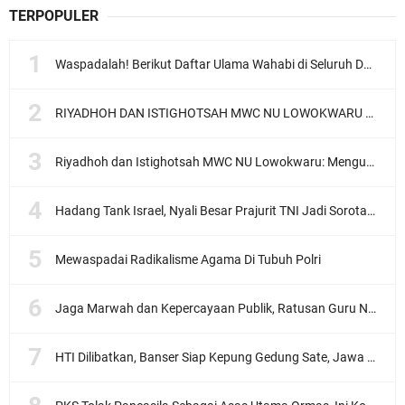
TERPOPULER
Waspadalah! Berikut Daftar Ulama Wahabi di Seluruh Dunia dan Karya-karyanya
RIYADHOH DAN ISTIGHOTSAH MWC NU LOWOKWARU Menyambut Muktamar NU ke-35, Meneguhkan Sanad Laku Para Muassis
Riyadhoh dan Istighotsah MWC NU Lowokwaru: Menguatkan Doa, Menjalin Ukhuwah Menyambut Muktamar NU ke-35
Hadang Tank Israel, Nyali Besar Prajurit TNI Jadi Sorotan Dunia
Mewaspadai Radikalisme Agama Di Tubuh Polri
Jaga Marwah dan Kepercayaan Publik, Ratusan Guru Ngaji Kota Malang Serukan Deklarasi Ramah Anak
HTI Dilibatkan, Banser Siap Kepung Gedung Sate, Jawa Barat