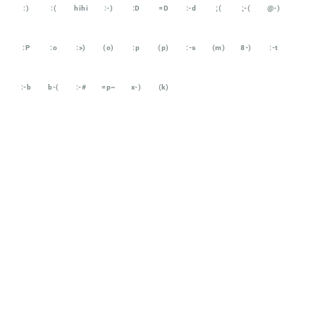
:)
:(
hihi
:-)
:D
=D
:-d
;(
;-(
@-)
:P
:o
:>)
(o)
:p
(p)
:-s
(m)
8-)
:-t
:-b
b-(
:-#
=p~
x-)
(k)