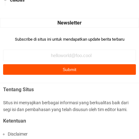
Seru banget... Tenang masih banyak peluang perbedaan golong
dari Islam. RASULULL …
Robiah Al Adawiyah
Bismillaah semoga pembuat artikel Alloh berikan pemahaman yg
Subscribe di situs ini untuk mendapatkan update berita terbaru
benar ttg salafi wa …
Fauzi Cihuyy
subhanallah
.::.arifLewisape.::.
Ada sejumlah pertanyaan kepada Anda dan jawablah dengan
Tentang Situs
jujur demi kebenaran Isl …
Situs ini menyajikan berbagai informasi yang berkualitas baik dari
...
segi isi dan pembahasan yang telah disusun oleh tim editor kami.
Bismillah.setelah membaca artikel ini, saya jadi semakin mantap
Ketentuan
mengikuti ust. K …
Disclaimer
Anonymous