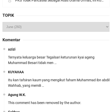
PKS Tolak Pancasila Sebagai Asas Utama Ormas, Ini Komentar PBNU
TOPIK
Komentar
azizi
Ternyata keluarga besar Tegalsari keturunan kyai ageng
Muhammad Besari tidak men …
KUYAHAA
Itu kan tafsiran kaum yang mengikut faham Muhammad ibn abdil
Wahhab, yang memili …
Agung W.K.
This comment has been removed by the author.
Cakbas