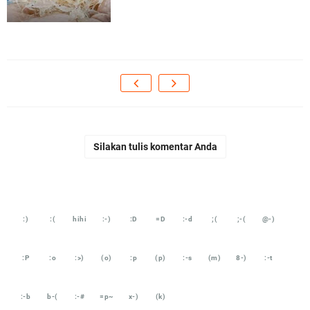
Silakan tulis komentar Anda
:)
:(
hihi
:-)
:D
=D
:-d
;(
;-(
@-)
:P
:o
:>)
(o)
:p
(p)
:-s
(m)
8-)
:-t
:-b
b-(
:-#
=p~
x-)
(k)