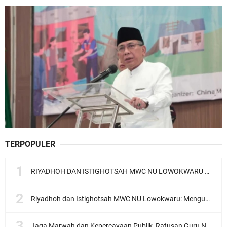
TERPOPULER
RIYADHOH DAN ISTIGHOTSAH MWC NU LOWOKWARU Menyambut Muktamar NU ke-35, Meneguhkan Sanad Laku Para Muassis
Riyadhoh dan Istighotsah MWC NU Lowokwaru: Menguatkan Doa, Menjalin Ukhuwah Menyambut Muktamar NU ke-35
Jaga Marwah dan Kepercayaan Publik, Ratusan Guru Ngaji Kota Malang Serukan Deklarasi Ramah Anak