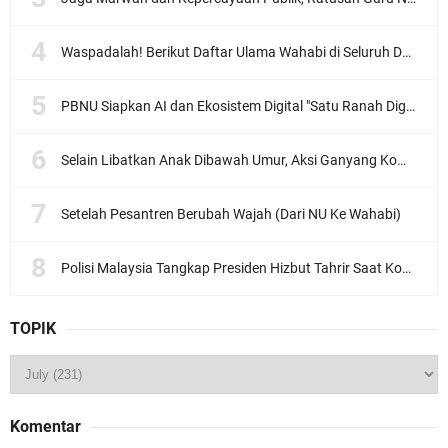
Waspadalah! Berikut Daftar Ulama Wahabi di Seluruh Dunia dan Karya-karyanya
PBNU Siapkan AI dan Ekosistem Digital "Satu Ranah Digital untuk Ulama", Siap Diluncurkan dalam Waktu Dekat!
Selain Libatkan Anak Dibawah Umur, Aksi Ganyang Komunis Jadi Sorotan Karena Ada Narasi Halal Sembelih Orang
Setelah Pesantren Berubah Wajah (Dari NU Ke Wahabi)
Polisi Malaysia Tangkap Presiden Hizbut Tahrir Saat Konferensi Pers
TOPIK
Komentar