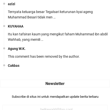
azizi
Ternyata keluarga besar Tegalsari keturunan kyai ageng
Muhammad Besari tidak men …
KUYAHAA
Itu kan tafsiran kaum yang mengikut faham Muhammad ibn abdil
Wahhab, yang memili …
Agung W.K.
This comment has been removed by the author.
Cakbas
Seru banget... Tenang masih banyak peluang perbedaan golong
dari Islam. RASULULL …
Robiah Al Adawiyah
Bismillaah semoga pembuat artikel Alloh berikan pemahaman yg
Subscribe di situs ini untuk mendapatkan update berita terbaru
benar ttg salafi wa …