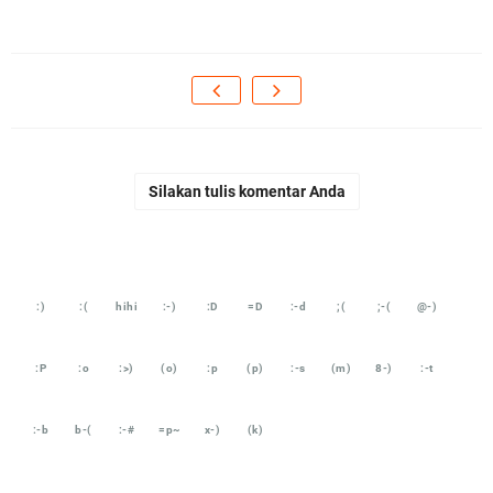
Silakan tulis komentar Anda
:)
:(
hihi
:-)
:D
=D
:-d
;(
;-(
@-)
:P
:o
:>)
(o)
:p
(p)
:-s
(m)
8-)
:-t
:-b
b-(
:-#
=p~
x-)
(k)