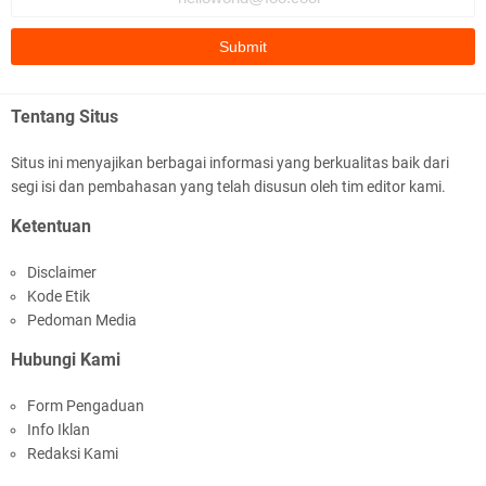
Fauzi Cihuyy
subhanallah
.::.arifLewisape.::.
Ada sejumlah pertanyaan kepada Anda dan jawablah dengan
Tentang Situs
jujur demi kebenaran Isl …
Situs ini menyajikan berbagai informasi yang berkualitas baik dari
...
segi isi dan pembahasan yang telah disusun oleh tim editor kami.
Bismillah.setelah membaca artikel ini, saya jadi semakin mantap
Ketentuan
mengikuti ust. K …
Disclaimer
Anonymous
Kode Etik
Gambling has been 1xbet half of} American history for tons of of
Pedoman Media
years now. Afte …
Hubungi Kami
Anonymous
Form Pengaduan
It has proved a key customer retention tool for sports activities
Info Iklan
guide operator …
Redaksi Kami
iqbal ramadhan