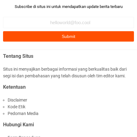
Bismillaah semoga pembuat artikel Alloh berikan pemahaman yg
Subscribe di situs ini untuk mendapatkan update berita terbaru
benar ttg salafi wa …
Fauzi Cihuyy
subhanallah
.::.arifLewisape.::.
Ada sejumlah pertanyaan kepada Anda dan jawablah dengan
Tentang Situs
jujur demi kebenaran Isl …
Situs ini menyajikan berbagai informasi yang berkualitas baik dari
...
segi isi dan pembahasan yang telah disusun oleh tim editor kami.
Bismillah.setelah membaca artikel ini, saya jadi semakin mantap
Ketentuan
mengikuti ust. K …
Disclaimer
Anonymous
Kode Etik
Gambling has been 1xbet half of} American history for tons of of
Pedoman Media
years now. Afte …
Hubungi Kami
Anonymous