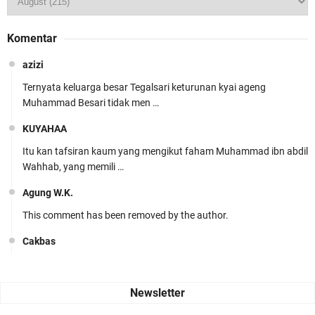
Komentar
azizi
Ternyata keluarga besar Tegalsari keturunan kyai ageng
Muhammad Besari tidak men …
KUYAHAA
Itu kan tafsiran kaum yang mengikut faham Muhammad ibn abdil
Wahhab, yang memili …
Agung W.K.
This comment has been removed by the author.
Cakbas
Seru banget... Tenang masih banyak peluang perbedaan golong
dari Islam. RASULULL …
Robiah Al Adawiyah