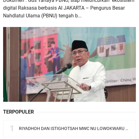
Dokumen : Gus Yahaya PBNU, siap meluncurkan ekosistem
digital Raksasa berbasis AI JAKARTA – Pengurus Besar
Nahdlatul Ulama (PBNU) tengah b...
TERPOPULER
RIYADHOH DAN ISTIGHOTSAH MWC NU LOWOKWARU Menyambut Muktamar NU ke-35, Meneguhkan Sanad Laku Para Muassis