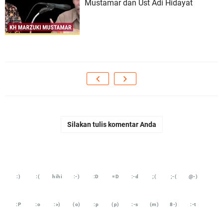
Mustamar dan Ust Adi Hidayat
Silakan tulis komentar Anda
:)
:(
hihi
:-)
:D
=D
:-d
;(
;-(
@-)
:P
:o
:>)
(o)
:p
(p)
:-s
(m)
8-)
:-t