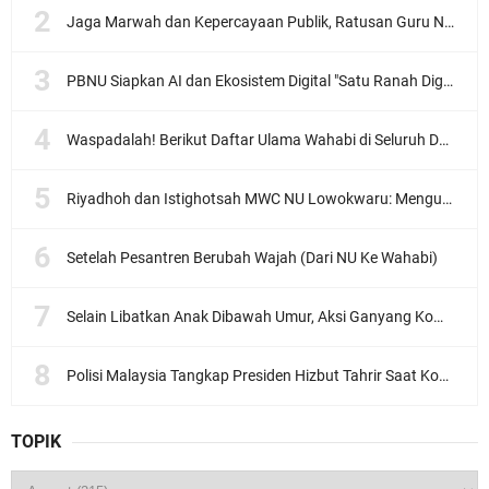
Jaga Marwah dan Kepercayaan Publik, Ratusan Guru Ngaji Kota Malang Serukan Deklarasi Ramah Anak
PBNU Siapkan AI dan Ekosistem Digital "Satu Ranah Digital untuk Ulama", Siap Diluncurkan dalam Waktu Dekat!
Waspadalah! Berikut Daftar Ulama Wahabi di Seluruh Dunia dan Karya-karyanya
Riyadhoh dan Istighotsah MWC NU Lowokwaru: Menguatkan Doa, Menjalin Ukhuwah Menyambut Muktamar NU ke-35
Setelah Pesantren Berubah Wajah (Dari NU Ke Wahabi)
Selain Libatkan Anak Dibawah Umur, Aksi Ganyang Komunis Jadi Sorotan Karena Ada Narasi Halal Sembelih Orang
Polisi Malaysia Tangkap Presiden Hizbut Tahrir Saat Konferensi Pers
TOPIK